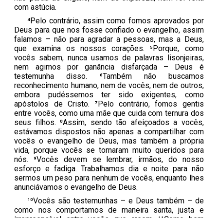
com astúcia.
⁴Pelo contrário, assim como fomos aprovados por
Deus para que nos fosse confiado o evangelho, assim
falamos – não para agradar a pessoas, mas a Deus,
que examina os nossos corações. ⁵Porque, como
vocês sabem, nunca usamos de palavras lisonjeiras,
nem agimos por ganância disfarçada – Deus é
testemunha disso. ⁶Também não buscamos
reconhecimento humano, nem de vocês, nem de outros,
embora pudéssemos ter sido exigentes, como
apóstolos de Cristo. ⁷Pelo contrário, fomos gentis
entre vocês, como uma mãe que cuida com ternura dos
seus filhos. ⁸Assim, sendo tão afeiçoados a vocês,
estávamos dispostos não apenas a compartilhar com
vocês o evangelho de Deus, mas também a própria
vida, porque vocês se tornaram muito queridos para
nós. ⁹Vocês devem se lembrar, irmãos, do nosso
esforço e fadiga. Trabalhamos dia e noite para não
sermos um peso para nenhum de vocês, enquanto lhes
anunciávamos o evangelho de Deus.
¹⁰Vocês são testemunhas – e Deus também – de
como nos comportamos de maneira santa, justa e