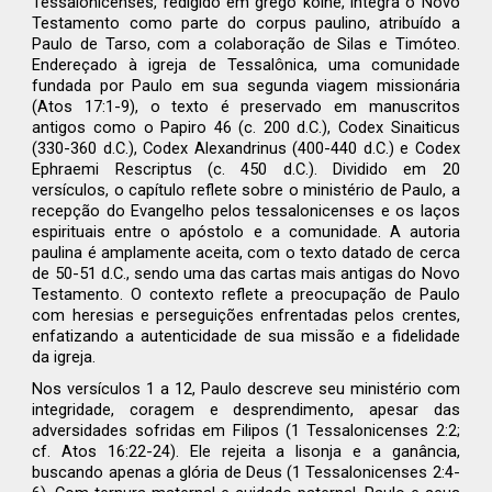
Tessalonicenses, redigido em grego koiné, integra o Novo
Testamento como parte do corpus paulino, atribuído a
Paulo de Tarso, com a colaboração de Silas e Timóteo.
Endereçado à igreja de Tessalônica, uma comunidade
fundada por Paulo em sua segunda viagem missionária
(Atos 17:1-9), o texto é preservado em manuscritos
antigos como o Papiro 46 (c. 200 d.C.), Codex Sinaiticus
(330-360 d.C.), Codex Alexandrinus (400-440 d.C.) e Codex
Ephraemi Rescriptus (c. 450 d.C.). Dividido em 20
versículos, o capítulo reflete sobre o ministério de Paulo, a
recepção do Evangelho pelos tessalonicenses e os laços
espirituais entre o apóstolo e a comunidade. A autoria
paulina é amplamente aceita, com o texto datado de cerca
de 50-51 d.C., sendo uma das cartas mais antigas do Novo
Testamento. O contexto reflete a preocupação de Paulo
com heresias e perseguições enfrentadas pelos crentes,
enfatizando a autenticidade de sua missão e a fidelidade
da igreja.
Nos versículos 1 a 12, Paulo descreve seu ministério com
integridade, coragem e desprendimento, apesar das
adversidades sofridas em Filipos (1 Tessalonicenses 2:2;
cf. Atos 16:22-24). Ele rejeita a lisonja e a ganância,
buscando apenas a glória de Deus (1 Tessalonicenses 2:4-