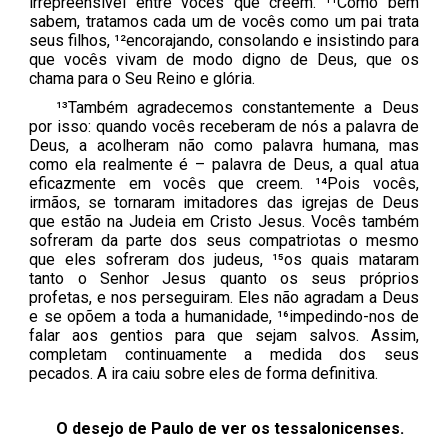
irrepreensível entre vocês que creem. ¹¹Como bem
sabem, tratamos cada um de vocês como um pai trata
seus filhos, ¹²encorajando, consolando e insistindo para
que vocês vivam de modo digno de Deus, que os
chama para o Seu Reino e glória.
¹³Também agradecemos constantemente a Deus
por isso: quando vocês receberam de nós a palavra de
Deus, a acolheram não como palavra humana, mas
como ela realmente é – palavra de Deus, a qual atua
eficazmente em vocês que creem. ¹⁴Pois vocês,
irmãos, se tornaram imitadores das igrejas de Deus
que estão na Judeia em Cristo Jesus. Vocês também
sofreram da parte dos seus compatriotas o mesmo
que eles sofreram dos judeus, ¹⁵os quais mataram
tanto o Senhor Jesus quanto os seus próprios
profetas, e nos perseguiram. Eles não agradam a Deus
e se opõem a toda a humanidade, ¹⁶impedindo-nos de
falar aos gentios para que sejam salvos. Assim,
completam continuamente a medida dos seus
pecados. A ira caiu sobre eles de forma definitiva.
O desejo de Paulo de ver os tessalonicenses.