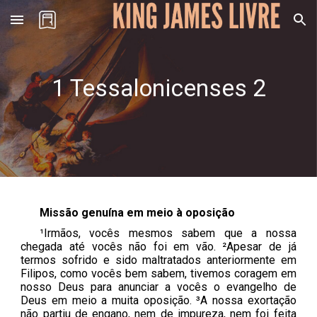
Skip to main content
Skip to navigation
1 Tessalonicenses
2
Missão genuína em meio à oposição
¹Irmãos, vocês mesmos sabem que a nossa
chegada até vocês não foi em vão. ²Apesar de já
termos sofrido e sido maltratados anteriormente em
Filipos, como vocês bem sabem, tivemos coragem em
nosso Deus para anunciar a vocês o evangelho de
Deus em meio a muita oposição. ³A nossa exortação
não partiu de engano, nem de impureza, nem foi feita