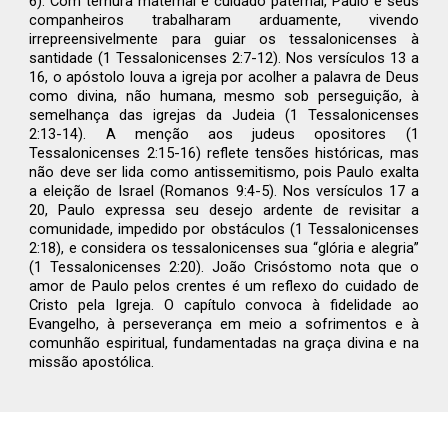
6). Com ternura maternal e cuidado paternal, Paulo e seus
companheiros trabalharam arduamente, vivendo
irrepreensivelmente para guiar os tessalonicenses à
santidade (1 Tessalonicenses 2:7-12). Nos versículos 13 a
16, o apóstolo louva a igreja por acolher a palavra de Deus
como divina, não humana, mesmo sob perseguição, à
semelhança das igrejas da Judeia (1 Tessalonicenses
2:13-14). A menção aos judeus opositores (1
Tessalonicenses 2:15-16) reflete tensões históricas, mas
não deve ser lida como antissemitismo, pois Paulo exalta
a eleição de Israel (Romanos 9:4-5). Nos versículos 17 a
20, Paulo expressa seu desejo ardente de revisitar a
comunidade, impedido por obstáculos (1 Tessalonicenses
2:18), e considera os tessalonicenses sua “glória e alegria”
(1 Tessalonicenses 2:20). João Crisóstomo nota que o
amor de Paulo pelos crentes é um reflexo do cuidado de
Cristo pela Igreja. O capítulo convoca à fidelidade ao
Evangelho, à perseverança em meio a sofrimentos e à
comunhão espiritual, fundamentadas na graça divina e na
missão apostólica.