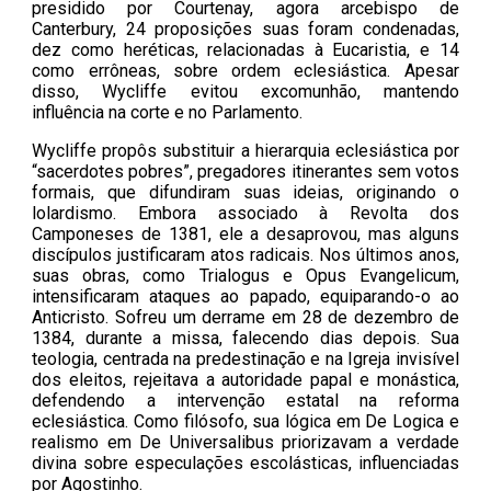
presidido por Courtenay, agora arcebispo de
Canterbury, 24 proposições suas foram condenadas,
dez como heréticas, relacionadas à Eucaristia, e 14
como errôneas, sobre ordem eclesiástica. Apesar
disso, Wycliffe evitou excomunhão, mantendo
influência na corte e no Parlamento.
Wycliffe propôs substituir a hierarquia eclesiástica por
“sacerdotes pobres”, pregadores itinerantes sem votos
formais, que difundiram suas ideias, originando o
lolardismo. Embora associado à Revolta dos
Camponeses de 1381, ele a desaprovou, mas alguns
discípulos justificaram atos radicais. Nos últimos anos,
suas obras, como Trialogus e Opus Evangelicum,
intensificaram ataques ao papado, equiparando-o ao
Anticristo. Sofreu um derrame em 28 de dezembro de
1384, durante a missa, falecendo dias depois. Sua
teologia, centrada na predestinação e na Igreja invisível
dos eleitos, rejeitava a autoridade papal e monástica,
defendendo a intervenção estatal na reforma
eclesiástica. Como filósofo, sua lógica em De Logica e
realismo em De Universalibus priorizavam a verdade
divina sobre especulações escolásticas, influenciadas
por Agostinho.