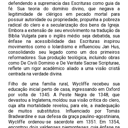
defendendo a supremacia das Escrituras como guia da
fé. Sua teoria do domínio divino, que negava a
legitimidade de clérigos em pecado mortal para
possuir autoridade ou propriedade, propunha a pobreza
radical do clero e a secularização dos bens da Igreja.
Embora a extensão de seu envolvimento na tradução da
Bíblia Vulgata para o inglês médio seja debatida, sua
ênfase na acessibilidade das Escrituras inspirou
movimentos como o lolardismo e influenciou Jan Hus,
consolidando seu legado como um dos primeiros
reformadores. Sua produção teológica, incluindo obras
como De Civili Dominio e De Veritate Sacrae Scripturae,
reflete um rigor acadêmico aliado a uma visão cristã
centrada na verdade divina.
Filho de uma família rural, Wycliffe recebeu sua
educação inicial perto de casa, ingressando em Oxford
por volta de 1345. A Peste Negra de 1348, que
devastou a Inglaterra, moldou sua visão crítica do clero,
cuja alta mortalidade revelou, para ele, a inadequação
de muitos substitutos. Influenciado por Tomás
Bradwardine e sua defesa da graça paulino-agostiniana,
Wycliffe ordenou-se sacerdote em 1351. Em 1354,
encontrou dois valdenses piemonteses, cuja ênfase na