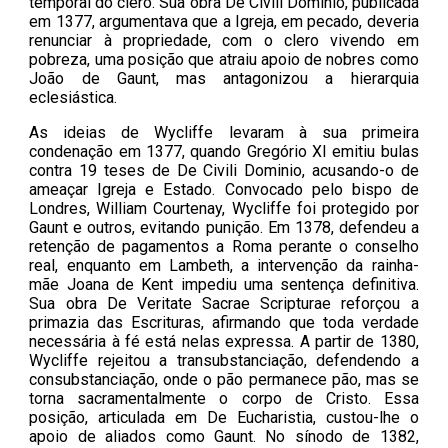
temporal do clero. Sua obra De Civili Dominio, publicada
em 1377, argumentava que a Igreja, em pecado, deveria
renunciar à propriedade, com o clero vivendo em
pobreza, uma posição que atraiu apoio de nobres como
João de Gaunt, mas antagonizou a hierarquia
eclesiástica.
As ideias de Wycliffe levaram à sua primeira
condenação em 1377, quando Gregório XI emitiu bulas
contra 19 teses de De Civili Dominio, acusando-o de
ameaçar Igreja e Estado. Convocado pelo bispo de
Londres, William Courtenay, Wycliffe foi protegido por
Gaunt e outros, evitando punição. Em 1378, defendeu a
retenção de pagamentos a Roma perante o conselho
real, enquanto em Lambeth, a intervenção da rainha-
mãe Joana de Kent impediu uma sentença definitiva.
Sua obra De Veritate Sacrae Scripturae reforçou a
primazia das Escrituras, afirmando que toda verdade
necessária à fé está nelas expressa. A partir de 1380,
Wycliffe rejeitou a transubstanciação, defendendo a
consubstanciação, onde o pão permanece pão, mas se
torna sacramentalmente o corpo de Cristo. Essa
posição, articulada em De Eucharistia, custou-lhe o
apoio de aliados como Gaunt. No sínodo de 1382,