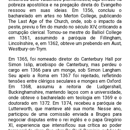
pobreza apostólica e na pregação direta do Evangelho
ressoou em suas ideias. Em 1356, concluiu o
bacharelado em artes no Merton College, publicando
The Last Age of the Church, onde, sob o impacto da
peste, previu o fim do mundo no século XIV, criticando a
corrupção clerical. Tornou-se mestre do Balliol College
em 1361, assumindo a paróquia de Fillingham,
Lincolnshire, e, em 1362, obteve um prebendo em Aust,
Westbury-on-Trym.
Em 1365, foi nomeado diretor do Canterbury Hall por
Simon Islip, arcebispo de Canterbury, mas perdeu o
cargo em 1366 para um monge, sob Simon Langham.
Seu apelo a Roma em 1367 foi rejeitado, refletindo
tensões entre clérigos seculares e monges em Oxford.
Em 1368, assumiu a reitoria de Ludgershall,
Buckinghamshire, mantendo laços com a universidade,
onde obteve o bacharelado em teologia em 1369 e o
doutorado em 1372. Em 1374, recebeu a paróquia de
Lutterworth, que manteve até sua morte. Nesse ano,
participou de uma comissão enviada a Bruges para
negociar disputas entre o rei inglês e o papa Gregório
XI, experiencia que intensificou sua crítica ao poder