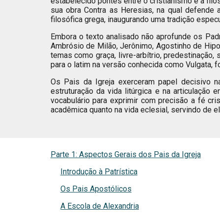
estabelecido pontes entre o cristianismo e a filo
sua obra Contra as Heresias, na qual defende a
filosófica grega, inaugurando uma tradição especu
Embora o texto analisado não aprofunde os Padr
Ambrósio de Milão, Jerônimo, Agostinho de Hipon
temas como graça, livre-arbítrio, predestinação,
para o latim na versão conhecida como Vulgata, 
Os Pais da Igreja exerceram papel decisivo na
estruturação da vida litúrgica e na articulação
vocabulário para exprimir com precisão a fé cri
acadêmica quanto na vida eclesial, servindo de el
Parte 1: Aspectos Gerais dos Pais da Igreja
Introdução à Patrística
Os Pais Apostólicos
A Escola de Alexandria