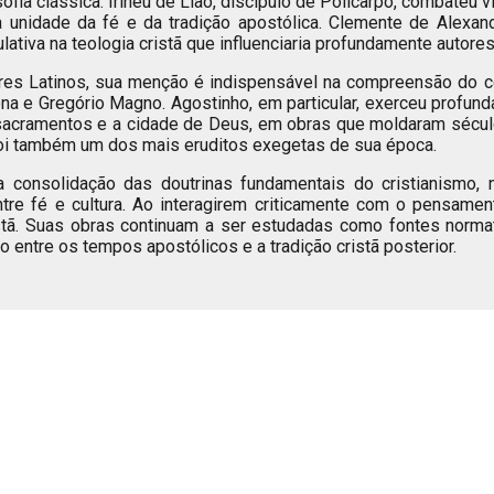
sofia clássica. Irineu de Lião, discípulo de Policarpo, combate
 unidade da fé e da tradição apostólica. Clemente de Alexand
lativa na teologia cristã que influenciaria profundamente autor
es Latinos, sua menção é indispensável na compreensão do conj
a e Gregório Magno. Agostinho, em particular, exerceu profunda 
 sacramentos e a cidade de Deus, em obras que moldaram séculos
foi também um dos mais eruditos exegetas de sua época.
 consolidação das doutrinas fundamentais do cristianismo, 
 entre fé e cultura. Ao interagirem criticamente com o pensamen
stã. Suas obras continuam a ser estudadas como fontes normativ
o entre os tempos apostólicos e a tradição cristã posterior.