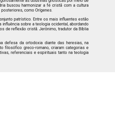
u vigorosamente as doutrinas gnósticas por meio de
ria buscou harmonizar a fé cristã com a cultura
es posteriores, como Orígenes.
unto patrístico. Entre os mais influentes estão
influência sobre a teologia ocidental, abordando
 de reflexão cristã. Jerônimo, tradutor da Bíblia
na defesa da ortodoxia diante das heresias, na
to filosófico greco-romano, criaram categorias e
as, referenciais e espirituais tanto na teologia