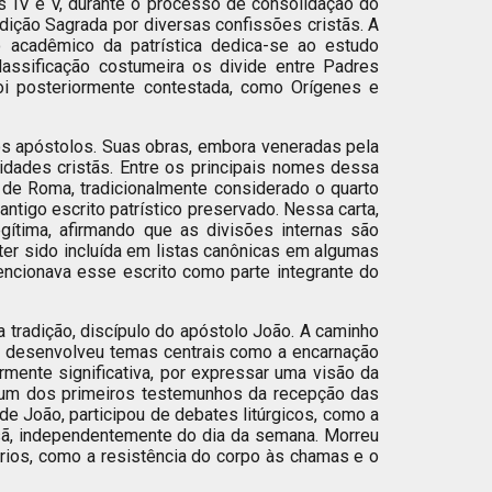
os IV e V, durante o processo de consolidação do
dição Sagrada por diversas confissões cristãs. A
po acadêmico da patrística dedica-se ao estudo
classificação costumeira os divide entre Padres
foi posteriormente contestada, como Orígenes e
aos apóstolos. Suas obras, embora veneradas pela
idades cristãs. Entre os principais nomes dessa
 de Roma, tradicionalmente considerado o quarto
antigo escrito patrístico preservado. Nessa carta,
ítima, afirmando que as divisões internas são
 ter sido incluída em listas canônicas em algumas
mencionava esse escrito como parte integrante do
 tradição, discípulo do apóstolo João. A caminho
ais desenvolveu temas centrais como a encarnação
rmente significativa, por expressar uma visão da
m um dos primeiros testemunhos da recepção das
de João, participou de debates litúrgicos, como a
nisã, independentemente do dia da semana. Morreu
nários, como a resistência do corpo às chamas e o