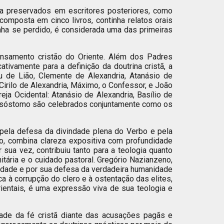
ra preservados em escritores posteriores, como
composta em cinco livros, continha relatos orais
ha se perdido, é considerada uma das primeiras
nsamento cristão do Oriente. Além dos Padres
ativamente para a definição da doutrina cristã, a
eu de Lião, Clemente de Alexandria, Atanásio de
irilo de Alexandria, Máximo, o Confessor, e João
a Ocidental: Atanásio de Alexandria, Basílio de
Crisóstomo são celebrados conjuntamente como os
 pela defesa da divindade plena do Verbo e pela
bo, combina clareza expositiva com profundidade
 sua vez, contribuiu tanto para a teologia quanto
nitária e o cuidado pastoral. Gregório Nazianzeno,
indade e por sua defesa da verdadeira humanidade
ca à corrupção do clero e à ostentação das elites,
Orientais, é uma expressão viva de sua teologia e
dade da fé cristã diante das acusações pagãs e