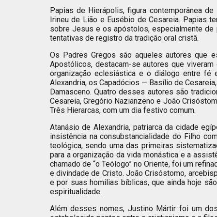
Papias de Hierápolis, figura contemporânea de
Irineu de Lião e Eusébio de Cesareia. Papias te
sobre Jesus e os apóstolos, especialmente de 
tentativas de registro da tradição oral cristã.
Os Padres Gregos são aqueles autores que es
Apostólicos, destacam-se autores que viveram ent
organização eclesiástica e o diálogo entre fé 
Alexandria, os Capadócios — Basílio de Cesareia
Damasceno. Quatro desses autores são tradicion
Cesareia, Gregório Nazianzeno e João Crisóstom
Três Hierarcas, com um dia festivo comum.
Atanásio de Alexandria, patriarca da cidade eg
insistência na consubstancialidade do Filho co
teológica, sendo uma das primeiras sistematizaçõ
para a organização da vida monástica e a assistên
chamado de “o Teólogo” no Oriente, foi um refin
e divindade de Cristo. João Crisóstomo, arcebispo
e por suas homilias bíblicas, que ainda hoje são
espiritualidade.
Além desses nomes, Justino Mártir foi um dos 