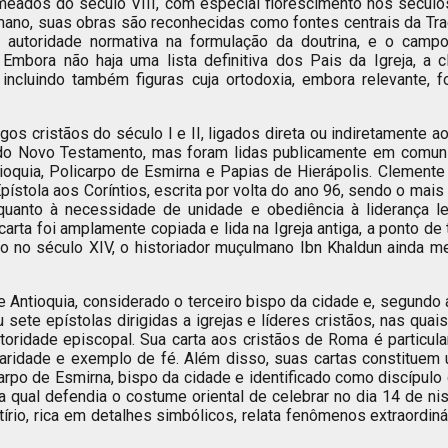
 meados do século VIII, com especial florescimento nos sécul
omano, suas obras são reconhecidas como fontes centrais da Tra
ma autoridade normativa na formulação da doutrina, e o cam
Embora não haja uma lista definitiva dos Pais da Igreja, a 
incluindo também figuras cuja ortodoxia, embora relevante, 
os cristãos do século I e II, ligados direta ou indiretamente 
n do Novo Testamento, mas foram lidas publicamente em comun
oquia, Policarpo de Esmirna e Papias de Hierápolis. Clemente
stola aos Coríntios, escrita por volta do ano 96, sendo o mais 
anto à necessidade de unidade e obediência à liderança leg
carta foi amplamente copiada e lida na Igreja antiga, a ponto de
mo no século XIV, o historiador muçulmano Ibn Khaldun ainda 
 Antioquia, considerado o terceiro bispo da cidade e, segundo a
u sete epístolas dirigidas a igrejas e líderes cristãos, nas qu
utoridade episcopal. Sua carta aos cristãos de Roma é particula
caridade e exemplo de fé. Além disso, suas cartas constitue
arpo de Esmirna, bispo da cidade e identificado como discípulo 
a qual defendia o costume oriental de celebrar no dia 14 de 
tírio, rica em detalhes simbólicos, relata fenômenos extraordi