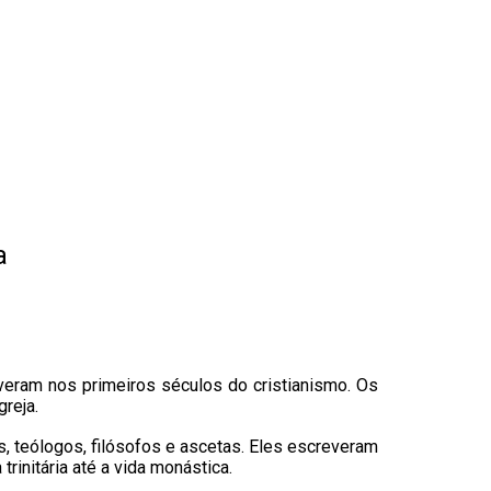
a
viveram nos primeiros séculos do cristianismo. Os
greja.
s, teólogos, filósofos e ascetas. Eles escreveram
rinitária até a vida monástica.