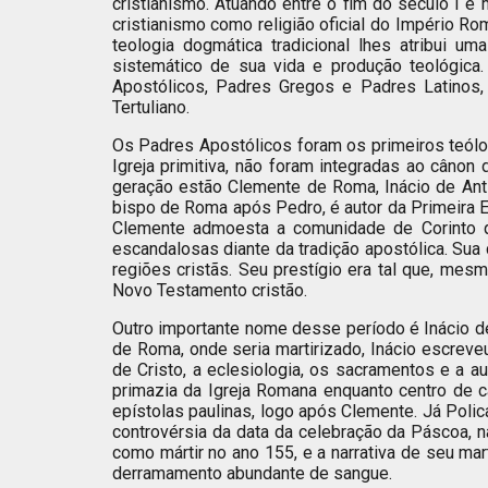
cristianismo. Atuando entre o fim do século I e
cristianismo como religião oficial do Império R
teologia dogmática tradicional lhes atribui u
sistemático de sua vida e produção teológica. 
Apostólicos, Padres Gregos e Padres Latinos, 
Tertuliano.
Os Padres Apostólicos foram os primeiros teólog
Igreja primitiva, não foram integradas ao câno
geração estão Clemente de Roma, Inácio de Anti
bispo de Roma após Pedro, é autor da Primeira Epí
Clemente admoesta a comunidade de Corinto qu
escandalosas diante da tradição apostólica. Sua 
regiões cristãs. Seu prestígio era tal que, mes
Novo Testamento cristão.
Outro importante nome desse período é Inácio de
de Roma, onde seria martirizado, Inácio escreve
de Cristo, a eclesiologia, os sacramentos e a a
primazia da Igreja Romana enquanto centro de 
epístolas paulinas, logo após Clemente. Já Polic
controvérsia da data da celebração da Páscoa, n
como mártir no ano 155, e a narrativa de seu mar
derramamento abundante de sangue.