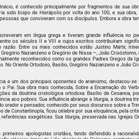
 Inácio, é conhecido principalmente por fragmentos de sua ob
ria sido bispo de Hierápolis por volta do ano 100, e sua obra, 
pessoas que conviveram com os discípulos. Embora a obra ten
creveram em língua grega e tiveram grande influência no pe
re os séculos II e VIII e cujos escritos contribuíram signific
e razão. Entre os mais conhecidos estão Justino Mártir, Irin
, Gregório Nazianzeno e Gregório de Nissa —, João Crisóstomo, C
almente reconhecidos como os grandes Padres Gregos da Igrej
o. No Oriente Ortodoxo, Basílio, Gregório Nazianzeno e João 
ípcia e um dos principais oponentes do arianismo, destacou-se
m o Pai. Sua obra mais conhecida, Sobre a Encarnação do Ver
es da doutrina cristológica ortodoxa. Basílio de Cesareia, por
cia aos pobres. Sua influência abrange a liturgia, a doutrina tri
ado orador e pensador, conhecido por seus discursos sobre a Tr
 de Constantinopla, ficou célebre por sua eloquência, pela críti
 referências exegéticas. Sua liturgia, preservada nas Igrejas 
primeiros apologistas cristãos, tendo defendido a racionali