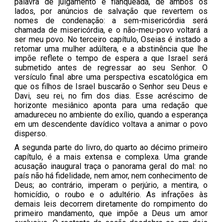
palavra de julgamento é flanqueada, de ambos os
lados, por anúncios de salvação que revertem os
nomes de condenação: a sem-misericórdia será
chamada de misericórdia, e o não-meu-povo voltará a
ser meu povo. No terceiro capítulo, Oseias é instado a
retomar uma mulher adúltera, e a abstinência que lhe
impõe reflete o tempo de espera a que Israel será
submetido antes de regressar ao seu Senhor. O
versículo final abre uma perspectiva escatológica em
que os filhos de Israel buscarão o Senhor seu Deus e
Davi, seu rei, no fim dos dias. Esse acréscimo de
horizonte mesiânico aponta para uma redação que
amadureceu no ambiente do exílio, quando a esperança
em um descendente davídico voltava a animar o povo
disperso.
A segunda parte do livro, do quarto ao décimo primeiro
capítulo, é a mais extensa e complexa. Uma grande
acusação inaugural traça o panorama geral do mal: no
país não há fidelidade, nem amor, nem conhecimento de
Deus; ao contrário, imperam o perjúrio, a mentira, o
homicídio, o roubo e o adultério. As infrações às
demais leis decorrem diretamente do rompimento do
primeiro mandamento, que impõe a Deus um amor