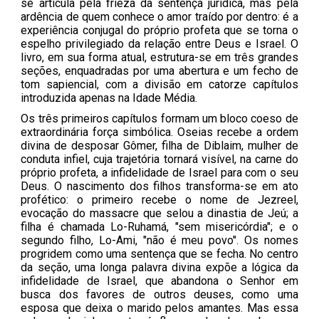
se articula pela frieza da sentença jurídica, mas pela
ardência de quem conhece o amor traído por dentro: é a
experiência conjugal do próprio profeta que se torna o
espelho privilegiado da relação entre Deus e Israel. O
livro, em sua forma atual, estrutura-se em três grandes
seções, enquadradas por uma abertura e um fecho de
tom sapiencial, com a divisão em catorze capítulos
introduzida apenas na Idade Média.
Os três primeiros capítulos formam um bloco coeso de
extraordinária força simbólica. Oseias recebe a ordem
divina de desposar Gômer, filha de Diblaim, mulher de
conduta infiel, cuja trajetória tornará visível, na carne do
próprio profeta, a infidelidade de Israel para com o seu
Deus. O nascimento dos filhos transforma-se em ato
profético: o primeiro recebe o nome de Jezreel,
evocação do massacre que selou a dinastia de Jeú; a
filha é chamada Lo-Ruhamá, "sem misericórdia"; e o
segundo filho, Lo-Ami, "não é meu povo". Os nomes
progridem como uma sentença que se fecha. No centro
da seção, uma longa palavra divina expõe a lógica da
infidelidade de Israel, que abandona o Senhor em
busca dos favores de outros deuses, como uma
esposa que deixa o marido pelos amantes. Mas essa