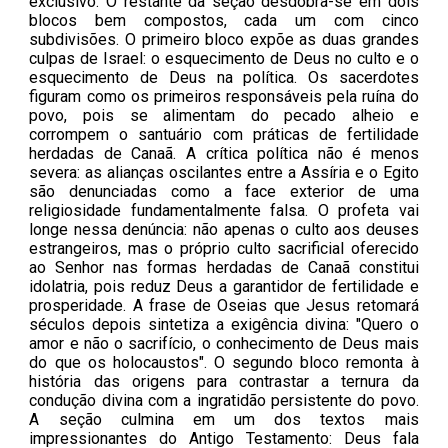
exclusivo. O restante da seção desdobra-se em dois
blocos bem compostos, cada um com cinco
subdivisões. O primeiro bloco expõe as duas grandes
culpas de Israel: o esquecimento de Deus no culto e o
esquecimento de Deus na política. Os sacerdotes
figuram como os primeiros responsáveis pela ruína do
povo, pois se alimentam do pecado alheio e
corrompem o santuário com práticas de fertilidade
herdadas de Canaã. A crítica política não é menos
severa: as alianças oscilantes entre a Assíria e o Egito
são denunciadas como a face exterior de uma
religiosidade fundamentalmente falsa. O profeta vai
longe nessa denúncia: não apenas o culto aos deuses
estrangeiros, mas o próprio culto sacrificial oferecido
ao Senhor nas formas herdadas de Canaã constitui
idolatria, pois reduz Deus a garantidor de fertilidade e
prosperidade. A frase de Oseias que Jesus retomará
séculos depois sintetiza a exigência divina: "Quero o
amor e não o sacrifício, o conhecimento de Deus mais
do que os holocaustos". O segundo bloco remonta à
história das origens para contrastar a ternura da
condução divina com a ingratidão persistente do povo.
A seção culmina em um dos textos mais
impressionantes do Antigo Testamento: Deus fala