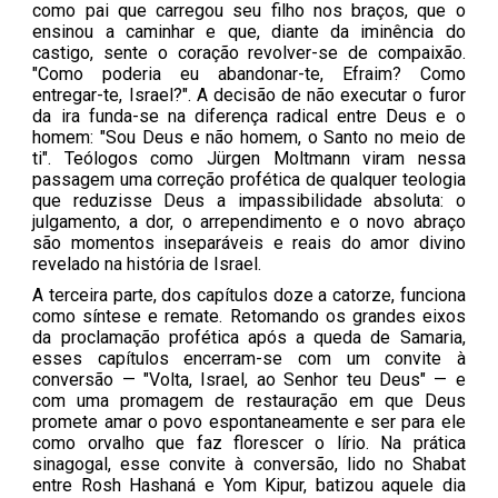
como pai que carregou seu filho nos braços, que o
ensinou a caminhar e que, diante da iminência do
castigo, sente o coração revolver-se de compaixão.
"Como poderia eu abandonar-te, Efraim? Como
entregar-te, Israel?". A decisão de não executar o furor
da ira funda-se na diferença radical entre Deus e o
homem: "Sou Deus e não homem, o Santo no meio de
ti". Teólogos como Jürgen Moltmann viram nessa
passagem uma correção profética de qualquer teologia
que reduzisse Deus a impassibilidade absoluta: o
julgamento, a dor, o arrependimento e o novo abraço
são momentos inseparáveis e reais do amor divino
revelado na história de Israel.
A terceira parte, dos capítulos doze a catorze, funciona
como síntese e remate. Retomando os grandes eixos
da proclamação profética após a queda de Samaria,
esses capítulos encerram-se com um convite à
conversão — "Volta, Israel, ao Senhor teu Deus" — e
com uma promagem de restauração em que Deus
promete amar o povo espontaneamente e ser para ele
como orvalho que faz florescer o lírio. Na prática
sinagogal, esse convite à conversão, lido no Shabat
entre Rosh Hashaná e Yom Kipur, batizou aquele dia