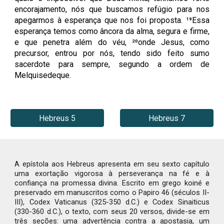
encorajamento, nós que buscamos refúgio para nos
apegarmos à esperança que nos foi proposta. ¹⁹Essa
esperança temos como âncora da alma, segura e firme,
e que penetra além do véu, ²⁰onde Jesus, como
precursor, entrou por nós, tendo sido feito sumo
sacerdote para sempre, segundo a ordem de
Melquisedeque.
Hebreus 5
Hebreus 7
A epístola aos Hebreus apresenta em seu sexto capítulo
uma exortação vigorosa à perseverança na fé e à
confiança na promessa divina. Escrito em grego koiné e
preservado em manuscritos como o Papiro 46 (séculos II-
III), Codex Vaticanus (325-350 d.C.) e Codex Sinaiticus
(330-360 d.C.), o texto, com seus 20 versos, divide-se em
três seções: uma advertência contra a apostasia, um