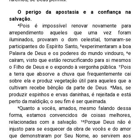
O perigo da apostasia e a confiança na
salvação
.
⁴Pois é impossível renovar novamente para
arrependimento aqueles que uma vez foram
iluminados, provaram o dom celestial, tornaram-se
participantes do Espírito Santo, ⁵experimentaram a boa
Palavra de Deus e os poderes do mundo vindouro, ⁶e
caíram, visto que estão recrucificando para si mesmos
o Filho de Deus e o expondo à vergonha pública. ⁷Pois
a terra que absorve a chuva que frequentemente cai
sobre ela e produz vegetação útil para aqueles que a
cultivam recebe bênção da parte de Deus. ⁸Mas, se
produzir espinhos e ervas daninhas, é rejeitada e está
perto da maldição; o seu fim é ser queimada.
⁹Quanto a vocês, amados, mesmo falando dessa
forma, estamos convencidos de coisas melhores,
relacionadas com a salvação. ¹⁰Porque Deus não é
injusto para se esquecer da obra de vocês e do amor
que demonstraram por Seu Nome, ao servirem aos