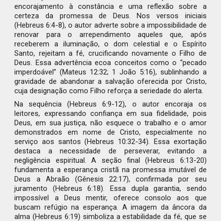
encorajamento à constância e uma reflexão sobre a
certeza da promessa de Deus. Nos versos iniciais
(Hebreus 6:4-8), o autor adverte sobre a impossibilidade de
renovar para o arrependimento aqueles que, após
receberem a iluminação, o dom celestial e o Espírito
Santo, rejeitam a fé, crucificando novamente o Filho de
Deus. Essa advertência ecoa conceitos como o “pecado
imperdoável” (Mateus 12:32; 1 João 5:16), sublinhando a
gravidade de abandonar a salvação oferecida por Cristo,
cuja designação como Filho reforça a seriedade do alerta.
Na sequência (Hebreus 6:9-12), o autor encoraja os
leitores, expressando confiança em sua fidelidade, pois
Deus, em sua justiça, não esquece o trabalho e o amor
demonstrados em nome de Cristo, especialmente no
serviço aos santos (Hebreus 10:32-34). Essa exortação
destaca a necessidade de perseverar, evitando a
negligência espiritual. A seção final (Hebreus 6:13-20)
fundamenta a esperança cristã na promessa imutável de
Deus a Abraão (Gênesis 22:17), confirmada por seu
juramento (Hebreus 6:18). Essa dupla garantia, sendo
impossível a Deus mentir, oferece consolo aos que
buscam refúgio na esperança. A imagem da âncora da
alma (Hebreus 6:19) simboliza a estabilidade da fé, que se