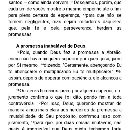
santos — como ainda servem. ¹¹Desejamos, porém, que
cada um de vocês mostre o mesmo empenho até o fim,
para plena certeza da esperança, ¹²para que não se
tornem negligentes, mas sejam imitadores daqueles
que, pela fé e pela perseverança, herdam as
promessas.
A promessa inabalável de Deus.
¹³Pois, quando Deus fez a promessa a Abraão,
como não havia ninguém superior por quem jurar, jurou
por Si mesmo, ¹⁴dizendo: "Certamente, abençoando Eu
te abençoarei e multiplicando Eu te multiplicarei." ¹⁵E
assim, depois de esperar com paciência, ele alcançou a
promessa.
¹⁶Os seres humanos juram por alguém superior, e o
juramento confirma o que foi dito, pondo fim a toda
controvérsia. ¹⁷Por isso, Deus, querendo mostrar de
maneira ainda mais clara aos herdeiros da promessa a
imutabilidade do Seu propósito, confirmou isso com
juramento, ¹⁸para que, por duas coisas imutáveis, nas
quais é impossível que Deus minta, tenhamos forte