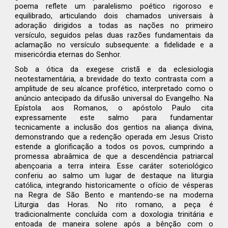
poema reflete um paralelismo poético rigoroso e
equilibrado, articulando dois chamados universais à
adoração dirigidos a todas as nações no primeiro
versículo, seguidos pelas duas razões fundamentais da
aclamação no versículo subsequente: a fidelidade e a
misericórdia eternas do Senhor.
Sob a ótica da exegese cristã e da eclesiologia
neotestamentária, a brevidade do texto contrasta com a
amplitude de seu alcance profético, interpretado como o
anúncio antecipado da difusão universal do Evangelho. Na
Epístola aos Romanos, o apóstolo Paulo cita
expressamente este salmo para fundamentar
tecnicamente a inclusão dos gentios na aliança divina,
demonstrando que a redenção operada em Jesus Cristo
estende a glorificação a todos os povos, cumprindo a
promessa abraâmica de que a descendência patriarcal
abençoaria a terra inteira. Esse caráter soteriológico
conferiu ao salmo um lugar de destaque na liturgia
católica, integrando historicamente o ofício de vésperas
na Regra de São Bento e mantendo-se na moderna
Liturgia das Horas. No rito romano, a peça é
tradicionalmente concluída com a doxologia trinitária e
entoada de maneira solene após a bênção com o