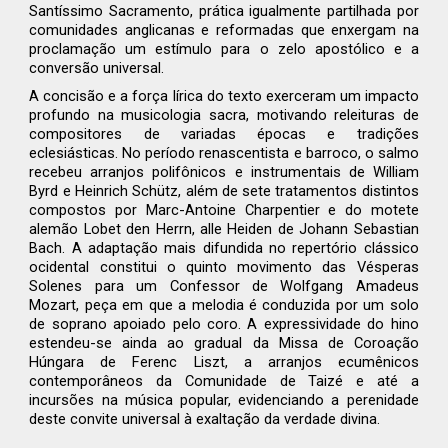
Santíssimo Sacramento, prática igualmente partilhada por
comunidades anglicanas e reformadas que enxergam na
proclamação um estímulo para o zelo apostólico e a
conversão universal.
A concisão e a força lírica do texto exerceram um impacto
profundo na musicologia sacra, motivando releituras de
compositores de variadas épocas e tradições
eclesiásticas. No período renascentista e barroco, o salmo
recebeu arranjos polifônicos e instrumentais de William
Byrd e Heinrich Schütz, além de sete tratamentos distintos
compostos por Marc-Antoine Charpentier e do motete
alemão Lobet den Herrn, alle Heiden de Johann Sebastian
Bach. A adaptação mais difundida no repertório clássico
ocidental constitui o quinto movimento das Vésperas
Solenes para um Confessor de Wolfgang Amadeus
Mozart, peça em que a melodia é conduzida por um solo
de soprano apoiado pelo coro. A expressividade do hino
estendeu-se ainda ao gradual da Missa de Coroação
Húngara de Ferenc Liszt, a arranjos ecumênicos
contemporâneos da Comunidade de Taizé e até a
incursões na música popular, evidenciando a perenidade
deste convite universal à exaltação da verdade divina.