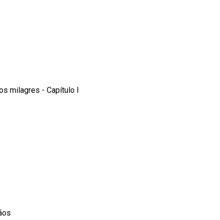
os milagres - Capítulo I
ãos