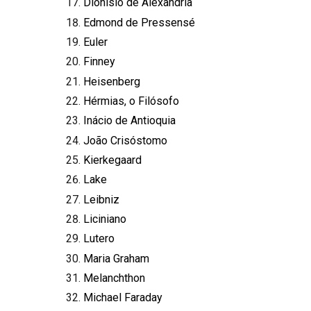
Dionísio de Alexandria
Edmond de Pressensé
Euler
Finney
Heisenberg
Hérmias, o Filósofo
Inácio de Antioquia
João Crisóstomo
Kierkegaard
Lake
Leibniz
Liciniano
Lutero
Maria Graham
Melanchthon
Michael Faraday