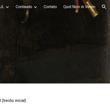
JL
Conteudo
Contato
Quid Novi in Veteri
ion
(trecho inicial)