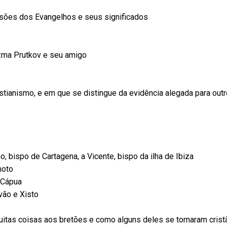
ssões dos Evangelhos e seus significados
zma Prutkov e seu amigo
istianismo, e em que se distingue da evidência alegada para outr
no, bispo de Cartagena, a Vicente, bispo da ilha de Ibiza
moto
 Cápua
vão e Xisto
tas coisas aos bretões e como alguns deles se tornaram crist