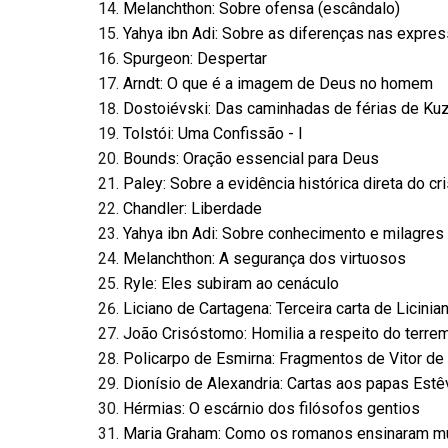
Melanchthon: Sobre ofensa (escândalo)
Yahya ibn Adi: Sobre as diferenças nas expre
Spurgeon: Despertar
Arndt: O que é a imagem de Deus no homem
Dostoiévski: Das caminhadas de férias de Ku
Tolstói: Uma Confissão - I
Bounds: Oração essencial para Deus
Paley: Sobre a evidência histórica direta do cr
Chandler: Liberdade
Yahya ibn Adi: Sobre conhecimento e milagres
Melanchthon: A segurança dos virtuosos
Ryle: Eles subiram ao cenáculo
Liciano de Cartagena: Terceira carta de Licinia
João Crisóstomo: Homilia a respeito do terre
Policarpo de Esmirna: Fragmentos de Vitor de
Dionísio de Alexandria: Cartas aos papas Estê
Hérmias: O escárnio dos filósofos gentios
Maria Graham: Como os romanos ensinaram mui