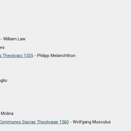
- William Law
res
 Theologici 1535
-
Philipp Melanchthon
glio
 Molina
ci Communes Sacrae Theologiae 1560
- Wolfgang Musculus