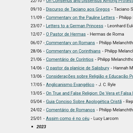
22/10 -
On Consenus and Dissensus Among Protest
09/10 -
Discurso de Taciano aos Gregos
- Taciano S
11/09 -
Commentary on the Pauline Letters
- Philip
23/07 -
Letters to a German Princess
- Leonhard Eul
12/07 -
O Pastor de Hermas
- Hermas de Roma
06/07 -
Commentary on Romans
- Philipp Melancht
28/06 -
Commentary on Corinthians
- Philipp Melan
21
/06 -
Comentário de Coríntios
- Philipp Melanchth
14/06 -
O pastor da planície de Salisbury
- Hannah M
13/06 -
Considerações sobre Religião e Educação Pú
17/05 -
Anglicanismo Evangélico
- J. C. Ryle
13/05 -
On True and False Religion: De Vera et Falsa
05
/04 -
Guia Conciso Sobre Apologética Cristã
- Rep
24
/02 -
Comentário de Romanos
- Philipp Melancht
25
/01 -
Assim como é no céu
- Lucy Larcom
2023