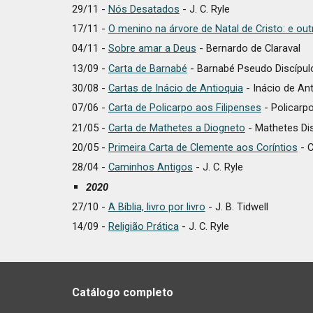
29/11 -
Nós Desatados
-
J. C. Ryle
17/11 -
O menino na árvore de Natal de Cristo: e out
04/11 -
Sobre amar a Deus
- Bernardo de Claraval
13/09 -
Carta de Barnabé
- Barnabé Pseudo Discípul
30/08 -
Cartas de Inácio de Antioquia
- Inácio de Ant
07/06 -
Carta de Policarpo aos Filipenses
- Policarp
21/05 -
Carta de Mathetes a Diogneto
- Mathetes Di
20/05 -
Primeira Carta de Clemente aos Coríntios
- 
28/04 -
Caminhos Antigos
-
J. C. Ryle
2020
27/10 -
A Bíblia, livro por livro
- J. B. Tidwell
14/09 -
Religião Prática
- J. C. Ryle
Catálogo completo