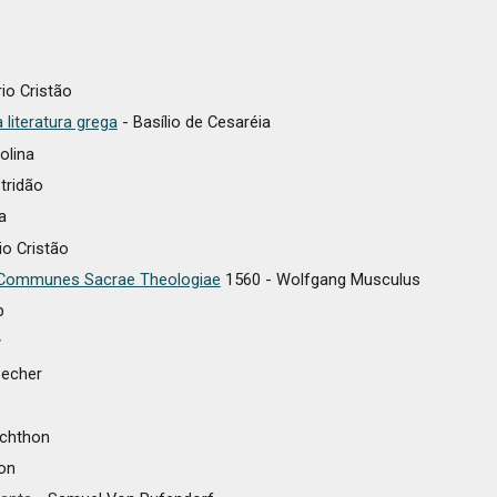
io Cristão
literatura grega
- Basílio de Cesaréia
olina
tridão
a
io Cristão
ci Communes Sacrae Theologiae
1560 - Wolfgang Musculus
p
y
eecher
nchthon
on