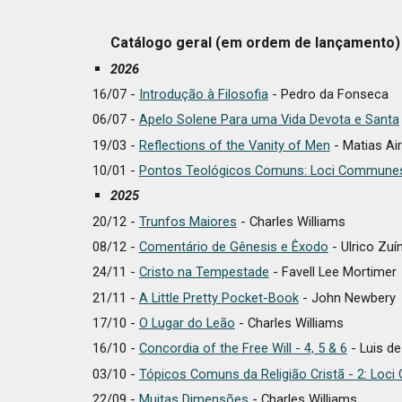
Catálogo geral (em ordem de lançamento)
202
6
16/07 -
Introdução à Filosofia
- Pedro da Fonseca
06/07 -
Apelo Solene Para uma Vida Devota e Santa
1
9
/
03
-
Reflections of the Vanity of Men
-
Matias Ai
10
/0
1
-
Pontos Teológicos Comuns: Loci Communes
2025
20
/12 -
Trunfos Maiores
- Charles Williams
08
/12 -
Comentário de Gênesis e Êxodo
- Ulrico Zuín
24
/1
1
-
Cristo na Tempestade
-
Favell Lee Mortimer
2
1
/11 -
A Little Pretty Pocket-Book
-
John Newbery
17
/10 -
O Lugar do Leão
- Charles Williams
16
/10 -
Concordia of the Free Will - 4, 5 & 6
- Luis de
03/10 -
Tópicos Comuns da Religião Cristã - 2: Lo
22/09 -
Muitas Dimensões
- Charles Williams