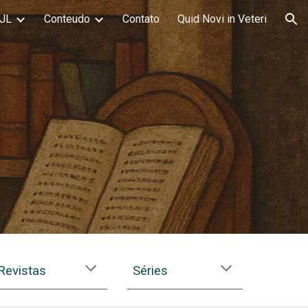
JL
Conteudo
Contato
Quid Novi in Veteri
ion
Revistas
Séries