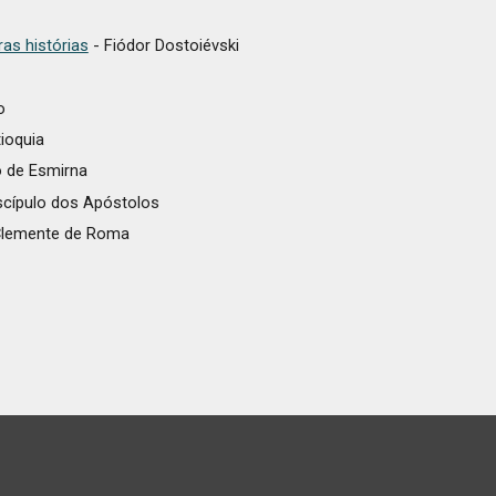
ras histórias
- Fiódor Dostoiévski
o
ioquia
o de Esmirna
scípulo dos Apóstolos
Clemente de Roma