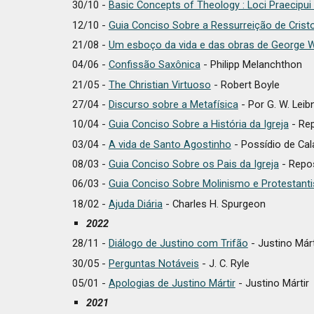
30/10 -
Basic Concepts of Theology : Loci Praecipui
12/10 -
Guia Conciso Sobre a Ressurreição de Crist
21
/08 -
Um esboço da vida e das obras de George Wh
04/06 -
Confissão Saxônica
- Philipp Melanchthon
21/05 -
The Christian Virtuoso
- Robert Boyle
27/04 -
Discurso sobre a Metafísica
- Por G. W. Leib
10/04 -
Guia Conciso Sobre a História da Igreja
- Rep
03/04 -
A vida de Santo Agostinho
- Possídio de Ca
08/03 -
Guia Conciso Sobre os Pais da Igreja
- Repos
06/03 -
Guia Conciso Sobre Molinismo e Protestant
18/02 -
Ajuda Diária
- Charles H. Spurgeon
2022
28/11 -
Diálogo de Justino com Trifão
- Justino Márt
30/05 -
Perguntas Notáveis
- J. C. Ryle
05/01 -
Apologias de Justino Mártir
- Justino Mártir
2021