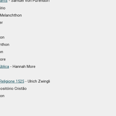
ants
- Samuel Von Pufendorf
írio
p Melanchthon
er
hon
chthon
on
ore
blica
- Hannah More
 Religione 1525
- Ulrich Zwingli
ositório Cristão
hon