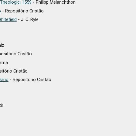
 Theologici 1559
- Philipp Melanchthon
o
- Repositório Cristão
itefield
- J. C. Ryle
niz
ositório Cristão
lama
itório Cristão
ismo
- Repositório Cristão
ir