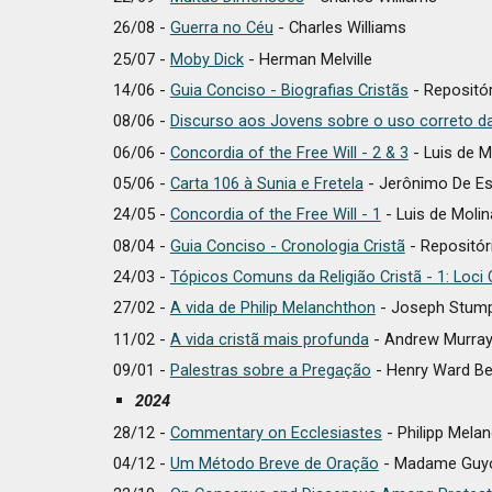
26/08 -
Guerra no Céu
- Charles Williams
25/07 -
Moby Dick
- Herman Melville
14/06 -
Guia Conciso - Biografias Cristãs
- Repositór
08/06 -
Discurso aos Jovens sobre o uso correto da 
06/06 -
Concordia of the Free Will - 2 & 3
- Luis de M
05/06 -
Carta 106 à Sunia e Fretela
- Jerônimo De Es
24/05 -
Concordia of the Free Will - 1
- Luis de Molin
08/04 -
Guia Conciso - Cronologia Cristã
- Repositór
24/03 -
Tópicos Comuns da Religião Cristã - 1: Lo
27/02 -
A vida de Philip Melanchthon
- Joseph Stum
11/02 -
A vida cristã mais profunda
- Andrew Murra
09/01 -
Palestras sobre a Pregação
- Henry Ward B
2024
28/12 -
Commentary on Ecclesiastes
- Philipp Mela
04/12 -
Um Método Breve de Oração
- Madame Guy