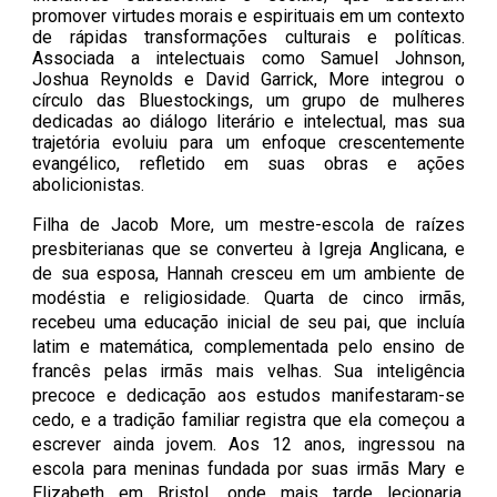
promover virtudes morais e espirituais em um contexto
de rápidas transformações culturais e políticas.
Associada a intelectuais como Samuel Johnson,
Joshua Reynolds e David Garrick, More integrou o
círculo das Bluestockings, um grupo de mulheres
dedicadas ao diálogo literário e intelectual, mas sua
trajetória evoluiu para um enfoque crescentemente
evangélico, refletido em suas obras e ações
abolicionistas.
Filha de Jacob More, um mestre-escola de raízes
presbiterianas que se converteu à Igreja Anglicana, e
de sua esposa, Hannah cresceu em um ambiente de
modéstia e religiosidade. Quarta de cinco irmãs,
recebeu uma educação inicial de seu pai, que incluía
latim e matemática, complementada pelo ensino de
francês pelas irmãs mais velhas. Sua inteligência
precoce e dedicação aos estudos manifestaram-se
cedo, e a tradição familiar registra que ela começou a
escrever ainda jovem. Aos 12 anos, ingressou na
escola para meninas fundada por suas irmãs Mary e
Elizabeth em Bristol, onde mais tarde lecionaria,