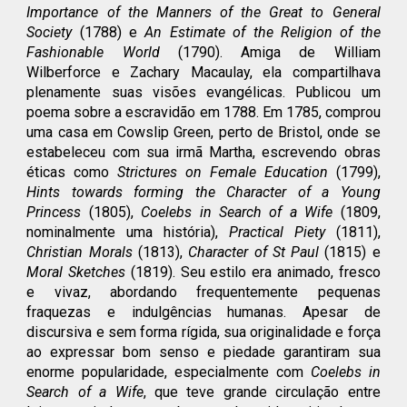
Importance of the Manners of the Great to General
Society
(1788) e
An Estimate of the Religion of the
Fashionable World
(1790). Amiga de William
Wilberforce e Zachary Macaulay, ela compartilhava
plenamente suas visões evangélicas. Publicou um
poema sobre a escravidão em 1788. Em 1785, comprou
uma casa em Cowslip Green, perto de Bristol, onde se
estabeleceu com sua irmã Martha, escrevendo obras
éticas como
Strictures on Female Education
(1799),
Hints towards forming the Character of a Young
Princess
(1805),
Coelebs in Search of a Wife
(1809,
nominalmente uma história),
Practical Piety
(1811),
Christian Morals
(1813),
Character of St Paul
(1815) e
Moral Sketches
(1819). Seu estilo era animado, fresco
e vivaz, abordando frequentemente pequenas
fraquezas e indulgências humanas. Apesar de
discursiva e sem forma rígida, sua originalidade e força
ao expressar bom senso e piedade garantiram sua
enorme popularidade, especialmente com
Coelebs in
Search of a Wife
, que teve grande circulação entre