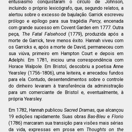
entusiasmo conquistaram o círculo de Johnson,
incluindo o próprio lexicógrafo, que, segundo relatos, a
alertou sobre o excesso de bajulação. Garrick escreveu
prólogo e epílogo para sua tragédia
Percy
, encenada
com grande sucesso em Covent Garden em 1777. Outra
peça,
The Fatal Falsehood
(1779), produzida após a
morte de Garrick, teve menos êxito. Hannah viveu com
os Garricks e, após a morte de David, permaneceu com
sua viúva, primeiro em Hampton Court e depois em
Adelphi. Em 1781, iniciou uma correspondência com
Horace Walpole. Em Bristol, descobriu a poetisa Anne
Yearsley (1756-1806), uma leiteira, e arrecadou fundos
para ela. Contudo, desentendimentos sobre o controle
do dinheiro levaram à transferência da administração
para um comerciante de Bristol e, eventualmente, à
própria Yearsley.
Em 1782, Hannah publicou
Sacred Dramas
, que alcançou
19 edições rapidamente. Suas obras
Bas-Bleu
e
Florio
(1786) marcaram sua transição para visões mais sérias
da vida, expressas em prosa em
Thoughts on the