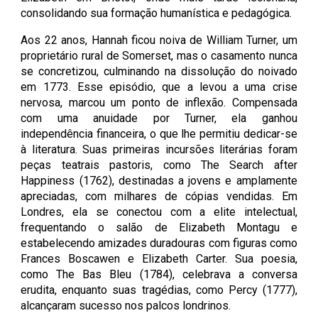
consolidando sua formação humanística e pedagógica.
Aos 22 anos, Hannah ficou noiva de William Turner, um
proprietário rural de Somerset, mas o casamento nunca
se concretizou, culminando na dissolução do noivado
em 1773. Esse episódio, que a levou a uma crise
nervosa, marcou um ponto de inflexão. Compensada
com uma anuidade por Turner, ela ganhou
independência financeira, o que lhe permitiu dedicar-se
à literatura. Suas primeiras incursões literárias foram
peças teatrais pastoris, como The Search after
Happiness (1762), destinadas a jovens e amplamente
apreciadas, com milhares de cópias vendidas. Em
Londres, ela se conectou com a elite intelectual,
frequentando o salão de Elizabeth Montagu e
estabelecendo amizades duradouras com figuras como
Frances Boscawen e Elizabeth Carter. Sua poesia,
como The Bas Bleu (1784), celebrava a conversa
erudita, enquanto suas tragédias, como Percy (1777),
alcançaram sucesso nos palcos londrinos.