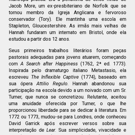
Jacob More, um ex-presbiteriano de Norfolk que se
tornou membro da Igreja Anglicana e fervoroso
conservador (Tory). Ele mantinha uma escola em
Stapleton, Gloucestershire. As irmãs mais velhas de
Hannah fundaram um internato em Bristol, onde ela
estudou a partir dos 12 anos.
Seus primeiros trabalhos literários foram peças
pastorais adequadas para jovens atuarem, começando
com
A Search after Happiness
(1762, 2ª ed. 1773).
Inspirada pelo dramaturgo italiano Metastasio, ela
escreveu
The Inflexible Captive
(1774), baseado em
sua ópera
Attilio Regulo
. Hannah abandonou sua
participação na escola devido a um noivado com um Sr.
Turner, que nunca se concretizou. Relutante, aceitou
uma anuidade oferecida por Turner, o que lhe
proporcionou liberdade para se dedicar à literatura. Em
1772 ou 1773, mudou-se para Londres, onde conheceu
David Garrick após escrever versos sobre sua
interpretação de
Lear
. Sua simplicidade, vivacidade e