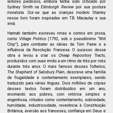
leitores piedosos, embora tenha sido criticado por
Sydney Smith na
Edinburgh Review
por sua postura
moralista. Diz-se que as crianças modelo Stanley
nesse livro foram inspiradas em T.B. Macaulay e sua
irmã.
Hannah também escreveu rimas e contos em prosa,
como
Village Politics
(1792, sob o pseudônimo “Will
Chip”), para combater as ideias de Tom Paine e a
influência da Revolução Francesa. O sucesso dessa
obra a levou a criar os
Cheap Repository Tracts
,
produzidos com suas irmãs a um ritmo de três por mês
durante três anos. O mais famoso desses folhetos,
The Shepherd of Salisbury Plain
, descreve uma família
de frugalidade e contentamento exemplares, sendo
traduzido para várias línguas. Dois milhões de cópias
desses textos foram distribuídos em um ano,
ensinando aos pobres, com retórica simples e
engenhosa, virtudes como contentamento, sobriedade,
humildade, industriosidade, reverência à Constituição
Britânica, aversão aos franceses, confiança em Deus e