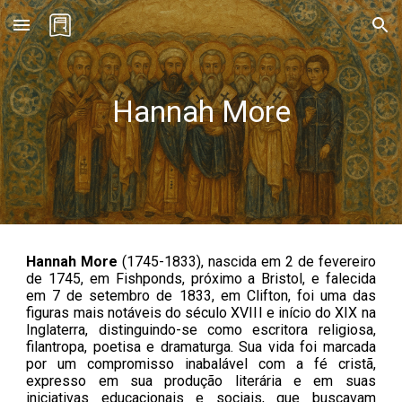
Skip to main content
Skip to navigation
Hannah More
Hannah More
(1745-1833)
,
nascida em 2 de fevereiro
de 1745, em Fishponds, próximo a Bristol, e falecida
em 7 de setembro de 1833, em Clifton, foi uma das
figuras mais notáveis do século XVIII e início do XIX na
Inglaterra, distinguindo-se como escritora religiosa,
filantropa, poetisa e dramaturga. Sua vida foi marcada
por um compromisso inabalável com a fé cristã,
expresso em sua produção literária e em suas
iniciativas educacionais e sociais, que buscavam