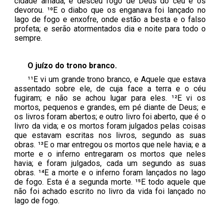
cidade amada; e desceu fogo de Deus do céu e os
devorou. ¹⁰E o diabo que os enganava foi lançado no
lago de fogo e enxofre, onde estão a besta e o falso
profeta; e serão atormentados dia e noite para todo o
sempre.
O juízo do trono branco.
¹¹E vi um grande trono branco, e Aquele que estava
assentado sobre ele, de cuja face a terra e o céu
fugiram; e não se achou lugar para eles. ¹²E vi os
mortos, pequenos e grandes, em pé diante de Deus; e
os livros foram abertos; e outro livro foi aberto, que é o
livro da vida; e os mortos foram julgados pelas coisas
que estavam escritas nos livros, segundo as suas
obras. ¹³E o mar entregou os mortos que nele havia; e a
morte e o inferno entregaram os mortos que neles
havia; e foram julgados, cada um segundo as suas
obras. ¹⁴E a morte e o inferno foram lançados no lago
de fogo. Esta é a segunda morte. ¹⁵E todo aquele que
não foi achado escrito no livro da vida foi lançado no
lago de fogo.