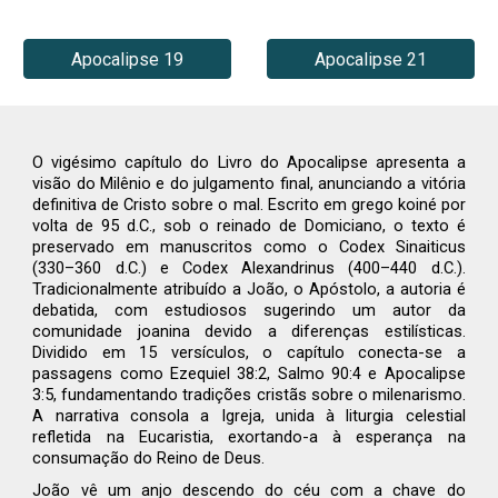
Apocalipse 19
Apocalipse 21
O vigésimo capítulo do Livro do Apocalipse apresenta a
visão do Milênio e do julgamento final, anunciando a vitória
definitiva de Cristo sobre o mal. Escrito em grego koiné por
volta de 95 d.C., sob o reinado de Domiciano, o texto é
preservado em manuscritos como o Codex Sinaiticus
(330–360 d.C.) e Codex Alexandrinus (400–440 d.C.).
Tradicionalmente atribuído a João, o Apóstolo, a autoria é
debatida, com estudiosos sugerindo um autor da
comunidade joanina devido a diferenças estilísticas.
Dividido em 15 versículos, o capítulo conecta-se a
passagens como Ezequiel 38:2, Salmo 90:4 e Apocalipse
3:5, fundamentando tradições cristãs sobre o milenarismo.
A narrativa consola a Igreja, unida à liturgia celestial
refletida na Eucaristia, exortando-a à esperança na
consumação do Reino de Deus.
João vê um anjo descendo do céu com a chave do