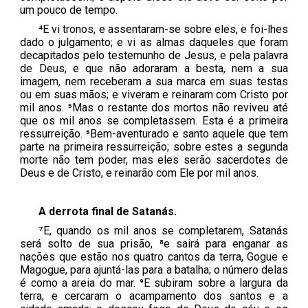
um pouco de tempo.
⁴E vi tronos, e assentaram-se sobre eles, e foi-lhes
dado o julgamento; e vi as almas daqueles que foram
decapitados pelo testemunho de Jesus, e pela palavra
de Deus, e que não adoraram a besta, nem a sua
imagem, nem receberam a sua marca em suas testas
ou em suas mãos; e viveram e reinaram com Cristo por
mil anos. ⁵Mas o restante dos mortos não reviveu até
que os mil anos se completassem. Esta é a primeira
ressurreição. ⁶Bem-aventurado e santo aquele que tem
parte na primeira ressurreição; sobre estes a segunda
morte não tem poder, mas eles serão sacerdotes de
Deus e de Cristo, e reinarão com Ele por mil anos.
A derrota final de Satanás.
⁷E, quando os mil anos se completarem, Satanás
será solto de sua prisão, ⁸e sairá para enganar as
nações que estão nos quatro cantos da terra, Gogue e
Magogue, para ajuntá-las para a batalha; o número delas
é como a areia do mar. ⁹E subiram sobre a largura da
terra, e cercaram o acampamento dos santos e a