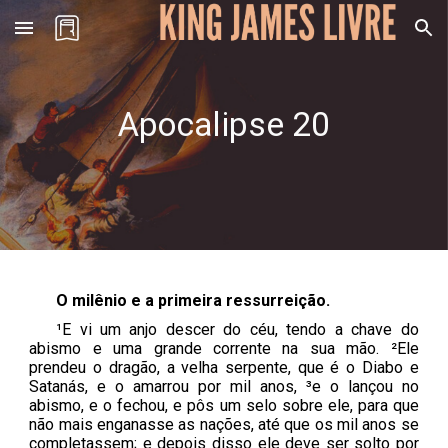
Skip to main content
Skip to navigation
Apocalipse
20
O milênio e a primeira ressurreição.
¹E vi um anjo descer do céu, tendo a chave do
abismo e uma grande corrente na sua mão. ²Ele
prendeu o dragão, a velha serpente, que é o Diabo e
Satanás, e o amarrou por mil anos, ³e o lançou no
abismo, e o fechou, e pôs um selo sobre ele, para que
não mais enganasse as nações, até que os mil anos se
completassem; e depois disso ele deve ser solto por