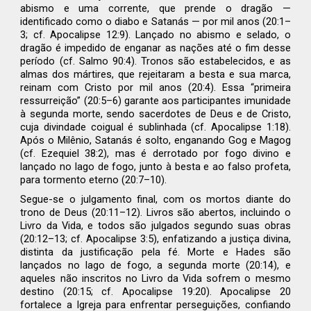
abismo e uma corrente, que prende o dragão —
identificado como o diabo e Satanás — por mil anos (20:1–
3; cf. Apocalipse 12:9). Lançado no abismo e selado, o
dragão é impedido de enganar as nações até o fim desse
período (cf. Salmo 90:4). Tronos são estabelecidos, e as
almas dos mártires, que rejeitaram a besta e sua marca,
reinam com Cristo por mil anos (20:4). Essa “primeira
ressurreição” (20:5–6) garante aos participantes imunidade
à segunda morte, sendo sacerdotes de Deus e de Cristo,
cuja divindade coigual é sublinhada (cf. Apocalipse 1:18).
Após o Milênio, Satanás é solto, enganando Gog e Magog
(cf. Ezequiel 38:2), mas é derrotado por fogo divino e
lançado no lago de fogo, junto à besta e ao falso profeta,
para tormento eterno (20:7–10).
Segue-se o julgamento final, com os mortos diante do
trono de Deus (20:11–12). Livros são abertos, incluindo o
Livro da Vida, e todos são julgados segundo suas obras
(20:12–13; cf. Apocalipse 3:5), enfatizando a justiça divina,
distinta da justificação pela fé. Morte e Hades são
lançados no lago de fogo, a segunda morte (20:14), e
aqueles não inscritos no Livro da Vida sofrem o mesmo
destino (20:15; cf. Apocalipse 19:20). Apocalipse 20
fortalece a Igreja para enfrentar perseguições, confiando