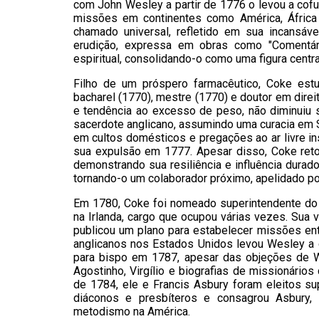
com John Wesley a partir de 1776 o levou a cofu
missões em continentes como América, África
chamado universal, refletido em sua incansáv
erudição, expressa em obras como "Comentário
espiritual, consolidando-o como uma figura centr
Filho de um próspero farmacêutico, Coke estu
bacharel (1770), mestre (1770) e doutor em direi
e tendência ao excesso de peso, não diminuiu 
sacerdote anglicano, assumindo uma curacia em 
em cultos domésticos e pregações ao ar livre in
sua expulsão em 1777. Apesar disso, Coke ret
demonstrando sua resiliência e influência dura
tornando-o um colaborador próximo, apelidado por
Em 1780, Coke foi nomeado superintendente do 
na Irlanda, cargo que ocupou várias vezes. Sua
publicou um plano para estabelecer missões en
anglicanos nos Estados Unidos levou Wesley a 
para bispo em 1787, apesar das objeções de We
Agostinho, Virgílio e biografias de missionários
de 1784, ele e Francis Asbury foram eleitos su
diáconos e presbíteros e consagrou Asbury,
metodismo na América.