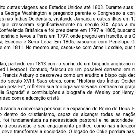
oito outras viagens aos Estados Unidos até 1803. Durante suas v
o a George Washington e pregando perante o Congresso a con
s nas Índias Ocidentais, visitando Jamaica e outras ilhas em 1
que cresceram significativamente no século XIX. Após a m
onferência Britânica e foi presidente em 1797 e 1805, buscan
sionária o levou a Paris em 1797, onde pregou em francês, e a G
, Escócia e Serra Leoa. Em 1805, casou-se com Penelope G
rte em 1811. No mesmo ano, casou-se com Anne Loxdale, que 
lão, partindo em 1813 com o sonho de um bispado anglicano na
ord Liverpool. Contudo, faleceu de um possível derrame em 
. Francis Asbury o descreveu como um erudito e bispo cuja de
do século XVIII. Suas obras, como "História das Índias Ociden
ão pela Fé", refletem sua teologia wesleyana, centrada na graça
blia Sagrada" e contribuições à biografia de Wesley por Henr
isso com a educação cristã.
fatizando a conversão pessoal e a expansão do Reino de Deus. El
entro do cristianismo, capaz de alcançar todas as naçõ
foi fundamentada na necessidade pastoral e na autoridade b
ão à escravidão e seu engajamento político, como nas interaç
é deve transformar a sociedade. O legado de Coke perdura nas 