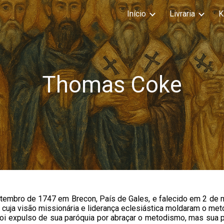
Início
Livraria
K
ip to main content
Skip to navigat
Thomas Coke
tembro de 1747 em Brecon, País de Gales, e falecido em 2 de 
 cuja visão missionária e liderança eclesiástica moldaram o me
oi expulso de sua paróquia por abraçar o metodismo, mas sua p