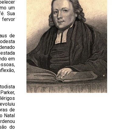
belecer
como um
fé. Sua
 fervor
raus de
modesta
rdenado
festada
ando em
essoas,
flexão,
todista
Parker,
lérigos
evoluiu
bras de
o Natal
ordenou
nsão do