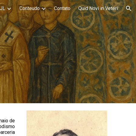
JL
Conteudo
Contato
Quid Novi in Veteri
ion
maio de
todismo
arceria