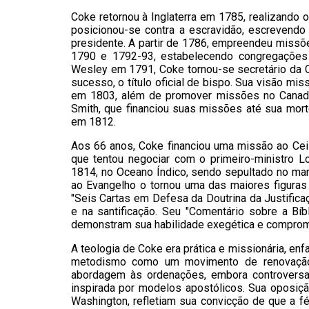
Coke retornou à Inglaterra em 1785, realizando 
posicionou-se contra a escravidão, escrevend
presidente. A partir de 1786, empreendeu missõe
1790 e 1792-93, estabelecendo congregações 
Wesley em 1791, Coke tornou-se secretário da C
sucesso, o título oficial de bispo. Sua visão mis
em 1803, além de promover missões no Canadá
Smith, que financiou suas missões até sua mo
em 1812.
Aos 66 anos, Coke financiou uma missão ao Cei
que tentou negociar com o primeiro-ministro L
1814, no Oceano Índico, sendo sepultado no mar
ao Evangelho o tornou uma das maiores figuras 
"Seis Cartas em Defesa da Doutrina da Justificaç
e na santificação. Seu "Comentário sobre a Bí
demonstram sua habilidade exegética e comprom
A teologia de Coke era prática e missionária, en
metodismo como um movimento de renovação d
abordagem às ordenações, embora controversa, 
inspirada por modelos apostólicos. Sua oposiç
Washington, refletiam sua convicção de que a f