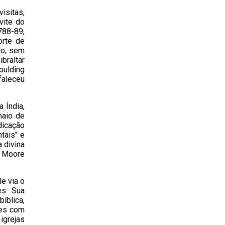
isitas,
vite do
788-89,
orte de
do, sem
ibraltar
oulding
faleceu
 Índia,
maio de
dicação
tais" e
 divina
y Moore
e via o
es. Sua
íblica,
ões com
igrejas