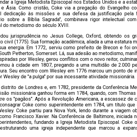
ndar a Igreja Metodista Episcopal nos Estados Unidos e a esta
 e Ásia. Como cristão, Coke via a pregação do Evangelho 
el dedicação às missões e sua defesa da justificação pela 
 sobre a Bíblia Sagrada", combinava rigor intelectual com
al do metodismo do século XVIII.
dou jurisprudência no Jesus College, Oxford, obtendo os g
to civil (1775). Sua formação acadêmica, aliada a uma estatura 
sua energia. Em 1772, serviu como prefeito de Brecon e foi o
South Petherton, Somerset. Lá, sua adesão ao metodismo, mani
spiradas por Wesley, gerou conflitos com o novo reitor, culmin
ornou à cidade em 1807, pregando a uma multidão de 2.000 p
doura. Seu encontro com Wesley em 1776 marcou um ponto de in
 Wesley de "a pulga" por sua incessante atividade missionária.
distrito de Londres e, em 1782, presidente da Conferência Me
 visão missionária ganhou forma em 1784, quando, com Thomas 
tre os "pagãos". Após a Revolução Americana, a escassez de c
consagrar Coke como superintendente em 1784, um título que 
sley. Coke partiu para Nova York, lendo durante a viagem o
 como Francisco Xavier. Na Conferência de Baltimore, iniciada n
perintendentes, fundando a Igreja Metodista Episcopal. Coke 
 estruturando uma igreja independente que marcou a expa