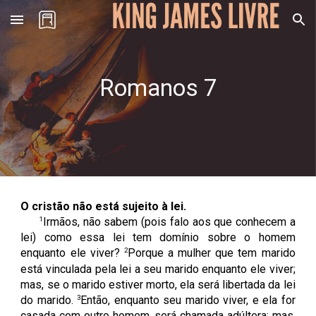
Skip to main content
Skip to navigation
Romanos
7
O cristão não está sujeito à lei.
1
Irmãos, não sabem (pois falo aos que conhecem a
lei) como essa lei tem domínio sobre o homem
2
enquanto ele viver?
Porque a mulher que tem marido
está vinculada pela lei a seu marido enquanto ele viver;
mas, se o marido estiver morto, ela será libertada da lei
3
do marido.
Então, enquanto seu marido viver, e ela for
casada com outro homem, será chamada adúltera; mas,