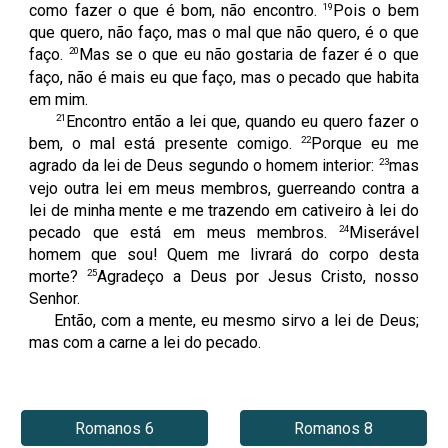
19
como fazer o que é bom, não encontro.
Pois o bem
que quero, não faço, mas o mal que não quero, é o que
20
faço.
Mas se o que eu não gostaria de fazer é o que
faço, não é mais eu que faço, mas o pecado que habita
em mim.
21
Encontro então a lei que, quando eu quero fazer o
22
bem, o mal está presente comigo.
Porque eu me
23
agrado da lei de Deus segundo o homem interior:
mas
vejo outra lei em meus membros, guerreando contra a
lei de minha mente e me trazendo em cativeiro à lei do
24
pecado que está em meus membros.
Miserável
homem que sou! Quem me livrará do corpo desta
25
morte?
Agradeço a Deus por Jesus Cristo, nosso
Senhor.
Então, com a mente, eu mesmo sirvo a lei de Deus;
mas com a carne a lei do pecado.
Romanos 6
Romanos 8