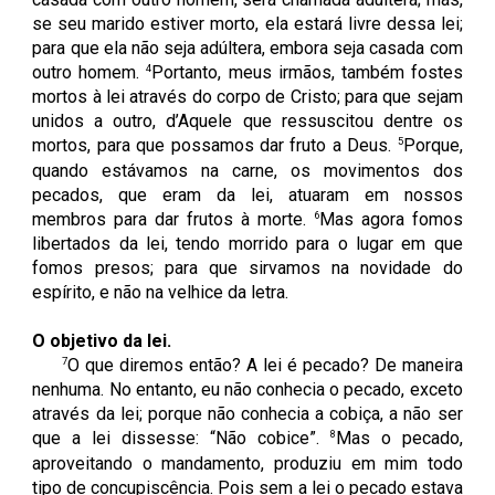
se seu marido estiver morto, ela estará livre dessa lei;
para que ela não seja adúltera, embora seja casada com
4
outro homem.
Portanto, meus irmãos, também fostes
mortos à lei através do corpo de Cristo; para que sejam
unidos a outro, d’Aquele que ressuscitou dentre os
5
mortos, para que possamos dar fruto a Deus.
Porque,
quando estávamos na carne, os movimentos dos
pecados, que eram da lei, atuaram em nossos
6
membros para dar frutos à morte.
Mas agora fomos
libertados da lei, tendo morrido para o lugar em que
fomos presos; para que sirvamos na novidade do
espírito, e não na velhice da letra.
O objetivo da lei.
7
O que diremos então? A lei é pecado? De maneira
nenhuma. No entanto, eu não conhecia o pecado, exceto
através da lei; porque não conhecia a cobiça, a não ser
8
que a lei dissesse: “Não cobice”.
Mas o pecado,
aproveitando o mandamento, produziu em mim todo
tipo de concupiscência. Pois sem a lei o pecado estava