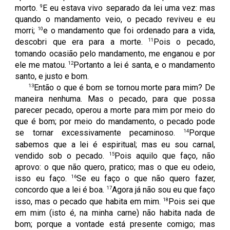
9
morto.
E eu estava vivo separado da lei uma vez: mas
quando o mandamento veio, o pecado reviveu e eu
10
morri;
e o mandamento que foi ordenado para a vida,
11
descobri que era para a morte.
Pois o pecado,
tomando ocasião pelo mandamento, me enganou e por
12
ele me matou.
Portanto a lei é santa, e o mandamento
santo, e justo e bom.
13
Então o que é bom se tornou morte para mim? De
maneira nenhuma. Mas o pecado, para que possa
parecer pecado, operou a morte para mim por meio do
que é bom; por meio do mandamento, o pecado pode
14
se tornar excessivamente pecaminoso.
Porque
sabemos que a lei é espiritual; mas eu sou carnal,
15
vendido sob o pecado.
Pois aquilo que faço, não
aprovo: o que não quero, pratico; mas o que eu odeio,
16
isso eu faço.
Se eu faço o que não quero fazer,
17
concordo que a lei é boa.
Agora já não sou eu que faço
18
isso, mas o pecado que habita em mim.
Pois sei que
em mim (isto é, na minha carne) não habita nada de
bom; porque a vontade está presente comigo; mas