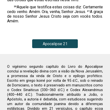
²⁰Aquele que testifica estas coisas diz: Certamente
cedo venho. Amém. Ora, venha, Senhor Jesus. ²¹A graça
de nosso Senhor Jesus Cristo seja com vocês todos.
Amém.
Apocalipse 21
O vigésimo segundo capítulo do Livro do Apocalipse
conclui a revelação divina com a visão da Nova Jerusalém,
a promessa da vinda de Cristo e o epílogo profético.
Escrito em grego koiné por volta de 95 d.C., sob o reinado
de Domiciano, o texto é preservado em manuscritos como
o Codex Sinaiticus (330–360 d.C.) e Codex Alexandrinus
(400–440 d.C.). Tradicionalmente atribuído a João, o
Apóstolo, a autoria é debatida, com estudiosos sugerindo
um autor da comunidade joanina devido a diferenças
estilísticas. Dividido em 21 versículos, o capítulo ecoa