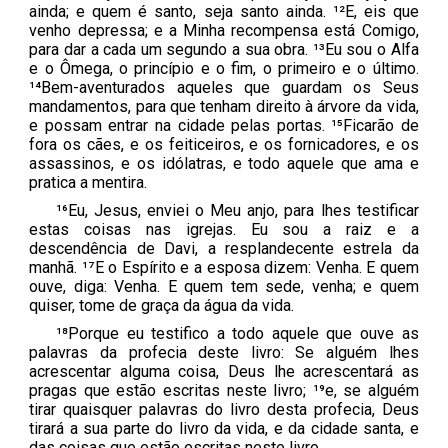
ainda; e quem é santo, seja santo ainda. ¹²E, eis que
venho depressa; e a Minha recompensa está Comigo,
para dar a cada um segundo a sua obra. ¹³Eu sou o Alfa
e o Ômega, o princípio e o fim, o primeiro e o último.
¹⁴Bem-aventurados aqueles que guardam os Seus
mandamentos, para que tenham direito à árvore da vida,
e possam entrar na cidade pelas portas. ¹⁵Ficarão de
fora os cães, e os feiticeiros, e os fornicadores, e os
assassinos, e os idólatras, e todo aquele que ama e
pratica a mentira.
¹⁶Eu, Jesus, enviei o Meu anjo, para lhes testificar
estas coisas nas igrejas. Eu sou a raiz e a
descendência de Davi, a resplandecente estrela da
manhã. ¹⁷E o Espírito e a esposa dizem: Venha. E quem
ouve, diga: Venha. E quem tem sede, venha; e quem
quiser, tome de graça da água da vida.
¹⁸Porque eu testifico a todo aquele que ouve as
palavras da profecia deste livro: Se alguém lhes
acrescentar alguma coisa, Deus lhe acrescentará as
pragas que estão escritas neste livro; ¹⁹e, se alguém
tirar quaisquer palavras do livro desta profecia, Deus
tirará a sua parte do livro da vida, e da cidade santa, e
das coisas que estão escritas neste livro.