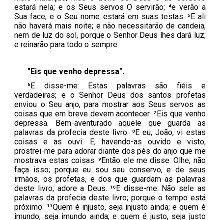
estará nela; e os Seus servos O servirão; ⁴e verão a
Sua face; e o Seu nome estará em suas testas. ⁵E ali
não haverá mais noite; e não necessitarão de candeia,
nem de luz do sol, porque o Senhor Deus lhes dará luz;
e reinarão para todo o sempre.
"Eis que venho depressa".
⁶E disse-me: Estas palavras são fiéis e
verdadeiras; e o Senhor Deus dos santos profetas
enviou o Seu anjo, para mostrar aos Seus servos as
coisas que em breve devem acontecer. ⁷Eis que venho
depressa. Bem-aventurado aquele que guarda as
palavras da profecia deste livro. ⁸E eu, João, vi estas
coisas e as ouvi. E, havendo-as ouvido e visto,
prostrei-me para adorar diante dos pés do anjo que me
mostrava estas coisas. ⁹Então ele me disse: Olhe, não
faça isso; porque eu sou seu conservo, e de seus
irmãos, os profetas, e dos que guardam as palavras
deste livro; adore a Deus. ¹⁰E disse-me: Não sele as
palavras da profecia deste livro; porque o tempo está
próximo. ¹¹Quem é injusto, seja injusto ainda; e quem é
imundo, seja imundo ainda; e quem é justo, seja justo