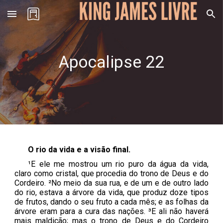
Skip to main content
Skip to navigation
Apocalipse 2
2
O rio da vida e a visão final.
¹E ele me mostrou um rio puro da água da vida,
claro como cristal, que procedia do trono de Deus e do
Cordeiro. ²No meio da sua rua, e de um e de outro lado
do rio, estava a árvore da vida, que produz doze tipos
de frutos, dando o seu fruto a cada mês; e as folhas da
árvore eram para a cura das nações. ³E ali não haverá
mais maldição; mas o trono de Deus e do Cordeiro