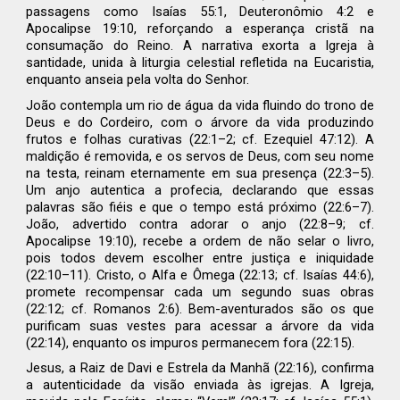
passagens como Isaías 55:1, Deuteronômio 4:2 e
Apocalipse 19:10, reforçando a esperança cristã na
consumação do Reino. A narrativa exorta a Igreja à
santidade, unida à liturgia celestial refletida na Eucaristia,
enquanto anseia pela volta do Senhor.
João contempla um rio de água da vida fluindo do trono de
Deus e do Cordeiro, com o árvore da vida produzindo
frutos e folhas curativas (22:1–2; cf. Ezequiel 47:12). A
maldição é removida, e os servos de Deus, com seu nome
na testa, reinam eternamente em sua presença (22:3–5).
Um anjo autentica a profecia, declarando que essas
palavras são fiéis e que o tempo está próximo (22:6–7).
João, advertido contra adorar o anjo (22:8–9; cf.
Apocalipse 19:10), recebe a ordem de não selar o livro,
pois todos devem escolher entre justiça e iniquidade
(22:10–11). Cristo, o Alfa e Ômega (22:13; cf. Isaías 44:6),
promete recompensar cada um segundo suas obras
(22:12; cf. Romanos 2:6). Bem-aventurados são os que
purificam suas vestes para acessar a árvore da vida
(22:14), enquanto os impuros permanecem fora (22:15).
Jesus, a Raiz de Davi e Estrela da Manhã (22:16), confirma
a autenticidade da visão enviada às igrejas. A Igreja,