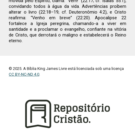
movida pelo Espírito, clama: “Vem!” (22:17; cf. Isaías 55:1),
convidando todos à água da vida. Advertências proíbem
alterar o livro (22:18–19; cf. Deuteronômio 4:2), e Cristo
reafirma: “Venho em breve” (22:20). Apocalipse 22
fortalece a Igreja peregrina, chamando-a a viver em
santidade e a proclamar o evangelho, confiante na vitória
de Cristo, que derrotará o maligno e estabelecerá o Reino
eterno.
© 2025. A Bíblia King James Livre está licenciada sob uma licença
CC BY-NC-ND 4.0
.