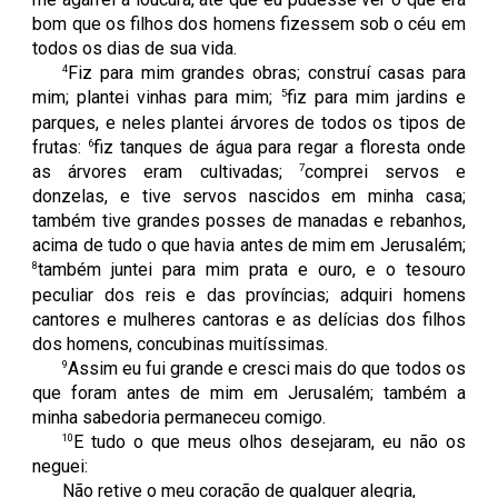
bom que os filhos dos homens fizessem sob o céu em
todos os dias de sua vida.
4
Fiz para mim grandes obras; construí casas para
5
mim; plantei vinhas para mim;
fiz para mim jardins e
parques, e neles plantei árvores de todos os tipos de
6
frutas:
fiz tanques de água para regar a floresta onde
7
as árvores eram cultivadas;
comprei servos e
donzelas, e tive servos nascidos em minha casa;
também tive grandes posses de manadas e rebanhos,
acima de tudo o que havia antes de mim em Jerusalém;
8
também juntei para mim prata e ouro, e o tesouro
peculiar dos reis e das províncias; adquiri homens
cantores e mulheres cantoras e as delícias dos filhos
dos homens, concubinas muitíssimas.
9
Assim eu fui grande e cresci mais do que todos os
que foram antes de mim em Jerusalém; também a
minha sabedoria permaneceu comigo.
10
E tudo o que meus olhos desejaram, eu não os
neguei:
Não retive o meu coração de qualquer alegria,