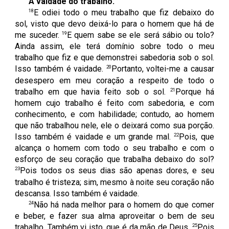
A vaidade do trabalho.
18
E odiei todo o meu trabalho que fiz debaixo do
sol, visto que devo deixá-lo para o homem que há de
19
me suceder.
E quem sabe se ele será sábio ou tolo?
Ainda assim, ele terá domínio sobre todo o meu
trabalho que fiz e que demonstrei sabedoria sob o sol.
20
Isso também é vaidade.
Portanto, voltei-me a causar
desespero em meu coração a respeito de todo o
21
trabalho em que havia feito sob o sol.
Porque há
homem cujo trabalho é feito com sabedoria, e com
conhecimento, e com habilidade; contudo, ao homem
que não trabalhou nele, ele o deixará como sua porção.
22
Isso também é vaidade e um grande mal.
Pois, que
alcança o homem com todo o seu trabalho e com o
esforço de seu coração que trabalha debaixo do sol?
23
Pois todos os seus dias são apenas dores, e seu
trabalho é tristeza; sim, mesmo à noite seu coração não
descansa. Isso também é vaidade.
24
Não há nada melhor para o homem do que comer
e beber, e fazer sua alma aproveitar o bem de seu
25
trabalho. Também vi isto, que é da mão de Deus.
Pois