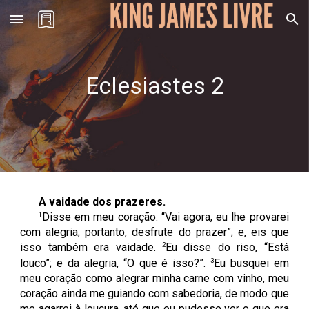
Skip to main content
Skip to navigation
Eclesiastes
2
A vaidade dos prazeres.
1
Disse em meu coração: “Vai agora, eu lhe provarei
com alegria; portanto, desfrute do prazer”; e, eis que
2
isso também era vaidade.
Eu disse do riso, “Está
3
louco”; e da alegria, “O que é isso?”.
Eu busquei em
meu coração como alegrar minha carne com vinho, meu
coração ainda me guiando com sabedoria, de modo que
me agarrei à loucura, até que eu pudesse ver o que era