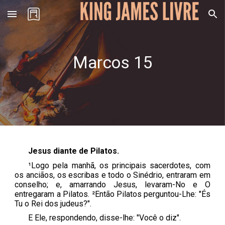
Skip to main content
Skip to navigation
Marcos 1
5
Jesus diante de Pilatos.
¹Logo pela manhã, os principais sacerdotes, com
os anciãos, os escribas e todo o Sinédrio, entraram em
conselho; e, amarrando Jesus, levaram-No e O
entregaram a Pilatos. ²Então Pilatos perguntou-Lhe: "És
Tu o Rei dos judeus?".
E Ele, respondendo, disse-lhe: "Você o diz".