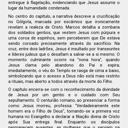
entregue à flagelação, evidenciando que Jesus assume o
lugar da humanidade condenada.
No centro do capítulo, a narrativa descreve a crucificação
no Gólgota, marcada por escárnios que ironicamente
revelam a realeza de Cristo. Marcos detalha a zombaria
dos soldados gentios, que vestem Jesus com púrpura e
uma coroa de espinhos, sem perceberem que Ele estava
sendo coroado precisamente através do sacrifício. Na
cruz, entre dois ladrões, Jesus é insultado por transeuntes
e líderes judeus que o desafiam a salvar-se a si mesmo. O
momento culminante ocorre na "nona hora", quando
Jesus clama pelo abandono do Pai e expira;
imediatamente, o véu do Templo se rasga de cima a baixo,
simbolizando que o acesso a Deus não está mais restrito
a rituais, mas aberto a todos através da morte do Filho.
O capítulo encerra-se com o reconhecimento da divindade
de Jesus por um gentio e o cuidado com Seu
sepultamento. O centurião romano, ao presenciar a forma
como Jesus morreu, professa: "Verdadeiramente este
homem era o Filho de Deus", tornando-se a primeira voz
humana no Evangelho a declarar a filiação divina de Cristo
após Sua entrega final. Enquanto os discípulos
permanecem ausentes, as mulheres que o serviam na