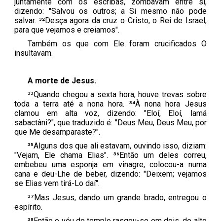
juntamente com os escribas, zombavam entre si,
dizendo: "Salvou os outros; a Si mesmo não pode
salvar. ³²Desça agora da cruz o Cristo, o Rei de Israel,
para que vejamos e creiamos".
Também os que com Ele foram crucificados O
insultavam.
A morte de Jesus.
³³Quando chegou a sexta hora, houve trevas sobre
toda a terra até a nona hora. ³⁴À nona hora Jesus
clamou em alta voz, dizendo: "Eloí, Eloí, lamá
sabactâni?", que traduzido é: "Deus Meu, Deus Meu, por
que Me desamparaste?".
³⁵Alguns dos que ali estavam, ouvindo isso, diziam:
"Vejam, Ele chama Elias". ³⁶Então um deles correu,
embebeu uma esponja em vinagre, colocou-a numa
cana e deu-Lhe de beber, dizendo: "Deixem; vejamos
se Elias vem tirá-Lo daí".
³⁷Mas Jesus, dando um grande brado, entregou o
espírito.
³⁸Então o véu do templo rasgou-se em dois, de alto