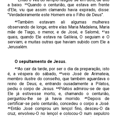
a baixo. ³⁹Quando o centurião, que estava em frente
d’Ele, viu que assim clamando havia expirado, disse:
"Verdadeiramente este Homem era o Filho de Deus".
⁴⁰Também estavam ali algumas mulheres
observando de longe, entre elas Maria Madalena, Maria
mãe de Tiago, o menor, e de José, e Salomé; ⁴¹as
quais, quando Ele estava na Galileia, O seguiam e O
serviam; e muitas outras que haviam subido com Ele a
Jerusalém.
O sepultamento de Jesus.
⁴²Ao cair da tarde, por ser o dia da preparação, isto
é, a véspera do sábado, ⁴³veio José de Arimateia,
membro ilustre do conselho, que também aguardava o
reino de Deus; e, entrando ousadamente a Pilatos,
pediu o corpo de Jesus. ⁴⁴Pilatos admirou-se de que
Ele já estivesse morto; e, chamando o centurião,
perguntou-lhe se já havia morrido. ⁴⁵Depois de
certificar-se pelo centurião, concedeu o corpo a José.
⁴⁶Então José comprou um lençol fino, desceu-O da
cruz, envolveu-O no lençol e colocou-O num sepulcro