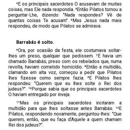
³E os principais sacerdotes O acusavam de muitas
coisas, mas Ele nada respondia. ⁴Então Pilatos tornou a
perguntar-Lhe, dizendo: "Nada respondes? Vê de
quantas coisas Te acusam". ⁵Mas Jesus nada mais
respondeu, de modo que Pilatos se admirava.
Barrabás é solto.
⁶Ora, por ocasião da festa, ele costumava soltar-
lhes um preso, qualquer que pedissem. ⁷E havia um
chamado Barrabás, preso com os rebelados que, numa
revolta, haviam cometido homicídio. ⁸Então a multidão,
clamando em alta voz, começou a pedir que Pilatos
lhes fizesse como sempre fazia. ⁹E Pilatos lhes
respondeu: "Querem que eu lhes solte o Rei dos
judeus?". ¹⁰Porque sabia que os principais sacerdotes
O haviam entregado por inveja.
¹¹Mas os principais sacerdotes incitaram a
multidão para que lhes soltasse antes Barrabás. ¹²E
Pilatos, respondendo novamente, perguntou-lhes: "Que
querem, então, que eu faça d’Aquele a quem chamam
Rei dos judeus?".