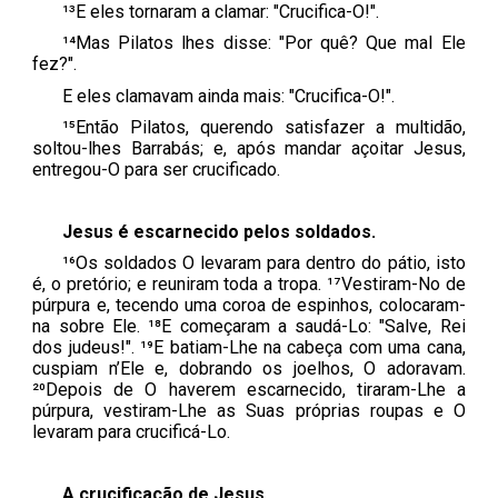
¹³E eles tornaram a clamar: "Crucifica-O!".
¹⁴Mas Pilatos lhes disse: "Por quê? Que mal Ele
fez?".
E eles clamavam ainda mais: "Crucifica-O!".
¹⁵Então Pilatos, querendo satisfazer a multidão,
soltou-lhes Barrabás; e, após mandar açoitar Jesus,
entregou-O para ser crucificado.
Jesus é escarnecido pelos soldados.
¹⁶Os soldados O levaram para dentro do pátio, isto
é, o pretório; e reuniram toda a tropa. ¹⁷Vestiram-No de
púrpura e, tecendo uma coroa de espinhos, colocaram-
na sobre Ele. ¹⁸E começaram a saudá-Lo: "Salve, Rei
dos judeus!". ¹⁹E batiam-Lhe na cabeça com uma cana,
cuspiam n’Ele e, dobrando os joelhos, O adoravam.
²⁰Depois de O haverem escarnecido, tiraram-Lhe a
púrpura, vestiram-Lhe as Suas próprias roupas e O
levaram para crucificá-Lo.
A crucificação de Jesus.