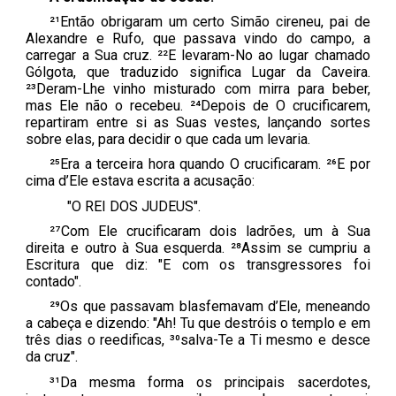
²¹Então obrigaram um certo Simão cireneu, pai de
Alexandre e Rufo, que passava vindo do campo, a
carregar a Sua cruz. ²²E levaram-No ao lugar chamado
Gólgota, que traduzido significa Lugar da Caveira.
²³Deram-Lhe vinho misturado com mirra para beber,
mas Ele não o recebeu. ²⁴Depois de O crucificarem,
repartiram entre si as Suas vestes, lançando sortes
sobre elas, para decidir o que cada um levaria.
²⁵Era a terceira hora quando O crucificaram. ²⁶E por
cima d’Ele estava escrita a acusação:
"O REI DOS JUDEUS".
²⁷Com Ele crucificaram dois ladrões, um à Sua
direita e outro à Sua esquerda. ²⁸Assim se cumpriu a
Escritura que diz: "E com os transgressores foi
contado".
²⁹Os que passavam blasfemavam d’Ele, meneando
a cabeça e dizendo: "Ah! Tu que destróis o templo e em
três dias o reedificas, ³⁰salva-Te a Ti mesmo e desce
da cruz".
³¹Da mesma forma os principais sacerdotes,