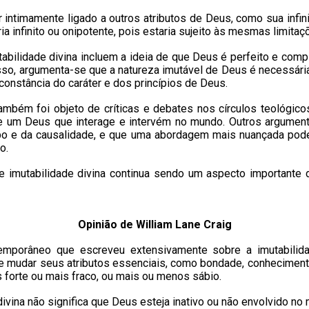
 intimamente ligado a outros atributos de Deus, como sua infini
 infinito ou onipotente, pois estaria sujeito às mesmas limitaç
tabilidade divina incluem a ideia de que Deus é perfeito e comp
isso, argumenta-se que a natureza imutável de Deus é necessár
onstância do caráter e dos princípios de Deus.
também foi objeto de críticas e debates nos círculos teológic
e um Deus que interage e intervém no mundo. Outros argumenta
 e da causalidade, e que uma abordagem mais nuançada pode
o.
e imutabilidade divina continua sendo um aspecto importante 
Opinião de William Lane Craig
temporâneo que escreveu extensivamente sobre a imutabilida
de mudar seus atributos essenciais, como bondade, conheciment
s forte ou mais fraco, ou mais ou menos sábio.
divina não significa que Deus esteja inativo ou não envolvido n