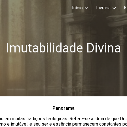
Início
Livraria
K
ip to main content
Skip to navigat
Imutabilidade Divina
Panorama
us em muitas tradições teológicas. Refere-se à ideia de que De
erno e imutável, e seu ser e essência permanecem constantes po