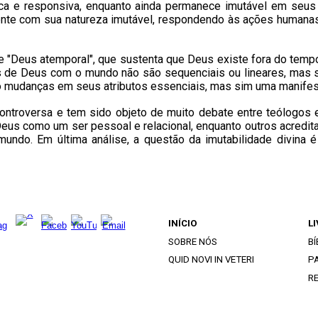
a e responsiva, enquanto ainda permanece imutável em seus 
nte com sua natureza imutável, respondendo às ações humanas
e "Deus atemporal", que sustenta que Deus existe fora do te
 de Deus com o mundo não são sequenciais ou lineares, mas s
mudanças em seus atributos essenciais, mas sim uma manifest
controversa e tem sido objeto de muito debate entre teólogos
eus como um ser pessoal e relacional, enquanto outros acredi
undo. Em última análise, a questão da imutabilidade divina é
INÍCIO
L
SOBRE NÓS
BÍ
QUID NOVI IN VETERI
PA
R