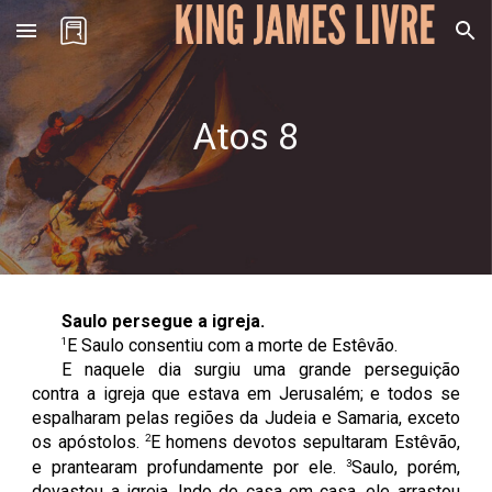
Skip to main content
Skip to navigation
Atos 8
Saulo persegue a igreja.
1
E Saulo consentiu com a morte de Estêvão.
E naquele dia surgiu uma grande perseguição
contra a igreja que estava em Jerusalém; e todos se
espalharam pelas regiões da Judeia e Samaria, exceto
2
os apóstolos.
E homens devotos sepultaram Estêvão,
3
e prantearam profundamente por ele.
Saulo, porém,
devastou a igreja. Indo de casa em casa, ele arrastou