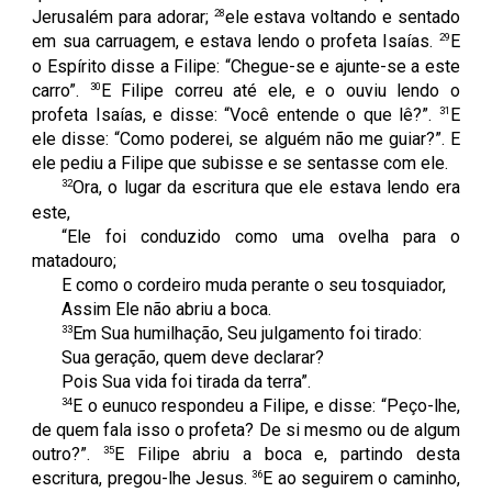
28
Jerusalém para adorar;
ele estava voltando e sentado
29
em sua carruagem, e estava lendo o profeta Isaías.
E
o Espírito disse a Filipe: “Chegue-se e ajunte-se a este
30
carro”.
E Filipe correu até ele, e o ouviu lendo o
31
profeta Isaías, e disse: “Você entende o que lê?”.
E
ele disse: “Como poderei, se alguém não me guiar?”. E
ele pediu a Filipe que subisse e se sentasse com ele.
32
Ora, o lugar da escritura que ele estava lendo era
este,
“Ele foi conduzido como uma ovelha para o
matadouro;
E como o cordeiro muda perante o seu tosquiador,
Assim Ele não abriu a boca.
33
Em Sua humilhação, Seu julgamento foi tirado:
Sua geração, quem deve declarar?
Pois Sua vida foi tirada da terra”.
34
E o eunuco respondeu a Filipe, e disse: “Peço-lhe,
de quem fala isso o profeta? De si mesmo ou de algum
35
outro?”.
E Filipe abriu a boca e, partindo desta
36
escritura, pregou-lhe Jesus.
E ao seguirem o caminho,