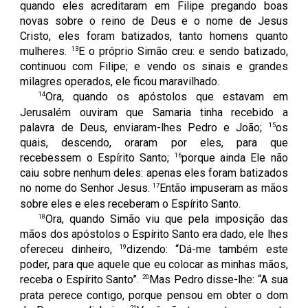
quando eles acreditaram em Filipe pregando boas
novas sobre o reino de Deus e o nome de Jesus
Cristo, eles foram batizados, tanto homens quanto
13
mulheres.
E o próprio Simão creu: e sendo batizado,
continuou com Filipe; e vendo os sinais e grandes
milagres operados, ele ficou maravilhado.
14
Ora, quando os apóstolos que estavam em
Jerusalém ouviram que Samaria tinha recebido a
15
palavra de Deus, enviaram-lhes Pedro e João;
os
quais, descendo, oraram por eles, para que
16
recebessem o Espírito Santo;
porque ainda Ele não
caiu sobre nenhum deles: apenas eles foram batizados
17
no nome do Senhor Jesus.
Então impuseram as mãos
sobre eles e eles receberam o Espírito Santo.
18
Ora, quando Simão viu que pela imposição das
mãos dos apóstolos o Espírito Santo era dado, ele lhes
19
ofereceu dinheiro,
dizendo: “Dá-me também este
poder, para que aquele que eu colocar as minhas mãos,
20
receba o Espírito Santo”.
Mas Pedro disse-lhe: “A sua
prata perece contigo, porque pensou em obter o dom
21