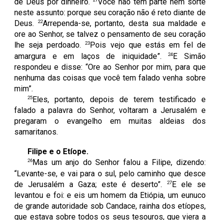
de Deus por dinheiro.
Você não tem parte nem sorte
neste assunto: porque seu coração não é reto diante de
22
Deus.
Arrependa-se, portanto, desta sua maldade e
ore ao Senhor, se talvez o pensamento de seu coração
23
lhe seja perdoado.
Pois vejo que estás em fel de
24
amargura e em laços de iniquidade”.
E Simão
respondeu e disse: “Ore ao Senhor por mim, para que
nenhuma das coisas que você tem falado venha sobre
mim”.
25
Eles, portanto, depois de terem testificado e
falado a palavra do Senhor, voltaram a Jerusalém e
pregaram o evangelho em muitas aldeias dos
samaritanos.
Filipe e o Etíope.
26
Mas um anjo do Senhor falou a Filipe, dizendo:
“Levante-se, e vai para o sul, pelo caminho que desce
27
de Jerusalém a Gaza; este é deserto”.
E ele se
levantou e foi: e eis um homem da Etiópia, um eunuco
de grande autoridade sob Candace, rainha dos etíopes,
que estava sobre todos os seus tesouros, que viera a