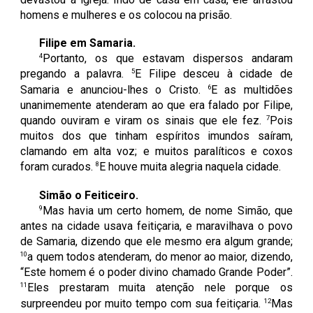
homens e mulheres e os colocou na prisão.
Filipe em Samaria.
4
Portanto, os que estavam dispersos andaram
5
pregando a palavra.
E Filipe desceu à cidade de
6
Samaria e anunciou-lhes o Cristo.
E as multidões
unanimemente atenderam ao que era falado por Filipe,
7
quando ouviram e viram os sinais que ele fez.
Pois
muitos dos que tinham espíritos imundos saíram,
clamando em alta voz; e muitos paralíticos e coxos
8
foram curados.
E houve muita alegria naquela cidade.
Simão o Feiticeiro.
9
Mas havia um certo homem, de nome Simão, que
antes na cidade usava feitiçaria, e maravilhava o povo
de Samaria, dizendo que ele mesmo era algum grande;
10
a quem todos atenderam, do menor ao maior, dizendo,
“Este homem é o poder divino chamado Grande Poder”.
11
Eles prestaram muita atenção nele porque os
12
surpreendeu por muito tempo com sua feitiçaria.
Mas