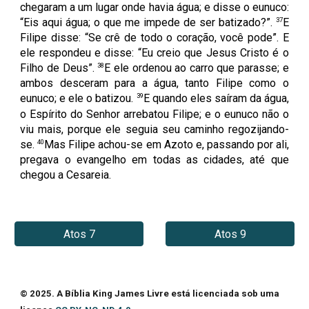
chegaram a um lugar onde havia água; e disse o eunuco:
37
“Eis aqui água; o que me impede de ser batizado?”.
E
Filipe disse: “Se crê de todo o coração, você pode”. E
ele respondeu e disse: “Eu creio que Jesus Cristo é o
38
Filho de Deus”.
E ele ordenou ao carro que parasse; e
ambos desceram para a água, tanto Filipe como o
39
eunuco; e ele o batizou.
E quando eles saíram da água,
o Espírito do Senhor arrebatou Filipe; e o eunuco não o
viu mais, porque ele seguia seu caminho regozijando-
40
se.
Mas Filipe achou-se em Azoto e, passando por ali,
pregava o evangelho em todas as cidades, até que
chegou a Cesareia.
Atos 7
Atos 9
© 2025. A Bíblia King James Livre está licenciada sob uma