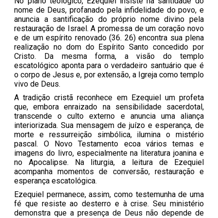
No plano teológico, Ezequiel insiste na santidade do
nome de Deus, profanado pela infidelidade do povo, e
anuncia a santificação do próprio nome divino pela
restauração de Israel. A promessa de um coração novo
e de um espírito renovado (36. 26) encontra sua plena
realização no dom do Espírito Santo concedido por
Cristo. Da mesma forma, a visão do templo
escatológico aponta para o verdadeiro santuário que é
o corpo de Jesus e, por extensão, a Igreja como templo
vivo de Deus.
A tradição cristã reconhece em Ezequiel um profeta
que, embora enraizado na sensibilidade sacerdotal,
transcende o culto externo e anuncia uma aliança
interiorizada. Sua mensagem de juízo e esperança, de
morte e ressurreição simbólica, ilumina o mistério
pascal. O Novo Testamento ecoa vários temas e
imagens do livro, especialmente na literatura joanina e
no Apocalipse. Na liturgia, a leitura de Ezequiel
acompanha momentos de conversão, restauração e
esperança escatológica.
Ezequiel permanece, assim, como testemunha de uma
fé que resiste ao desterro e à crise. Seu ministério
demonstra que a presença de Deus não depende de