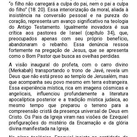
“o filho não carregará a culpa do pai, nem o pai a culpa
do filho” (18. 20). Essa interiorização da moral, aliada à
insistência na conversão pessoal e na pureza do
coração, representa um avanço significativo na teologia
do Antigo Testamento. Igualmente inovadora é sua
crítica aos pastores de Israel (capítulo 34), que,
preocupados apenas com seu próprio benefício,
abandonaram o rebanho. Essa denúncia ressoa
fortemente na pregação de Jesus, que se apresenta
como o Bom Pastor que busca as ovelhas perdidas.
A visão inaugural do profeta, com o carro divino
(Merkabah) transportando o trono de Javé, revela um
Deus que não está preso ao templo de Jerusalém, mas
que acompanha seu povo mesmo em terra estrangeira.
Essa experiência mística, rica em imagens cósmicas e
angelicais, influenciou profundamente a literatura
apocalíptica posterior e a tradição mística judaica, ao
mesmo tempo que preparou o terreno para a
compreensão cristã da presença universal de Deus em
Cristo. Os Pais da Igreja viram nas visões de Ezequiel
prefigurações do mistério da Encarnação e da glória
divina manifestada na Igreja.