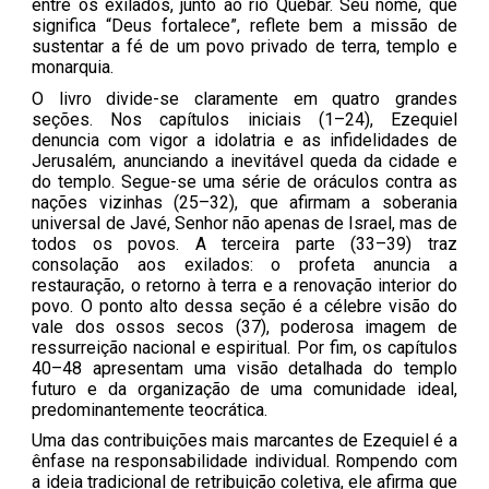
entre os exilados, junto ao rio Quebar. Seu nome, que
significa “Deus fortalece”, reflete bem a missão de
sustentar a fé de um povo privado de terra, templo e
monarquia.
O livro divide-se claramente em quatro grandes
seções. Nos capítulos iniciais (1–24), Ezequiel
denuncia com vigor a idolatria e as infidelidades de
Jerusalém, anunciando a inevitável queda da cidade e
do templo. Segue-se uma série de oráculos contra as
nações vizinhas (25–32), que afirmam a soberania
universal de Javé, Senhor não apenas de Israel, mas de
todos os povos. A terceira parte (33–39) traz
consolação aos exilados: o profeta anuncia a
restauração, o retorno à terra e a renovação interior do
povo. O ponto alto dessa seção é a célebre visão do
vale dos ossos secos (37), poderosa imagem de
ressurreição nacional e espiritual. Por fim, os capítulos
40–48 apresentam uma visão detalhada do templo
futuro e da organização de uma comunidade ideal,
predominantemente teocrática.
Uma das contribuições mais marcantes de Ezequiel é a
ênfase na responsabilidade individual. Rompendo com
a ideia tradicional de retribuição coletiva, ele afirma que