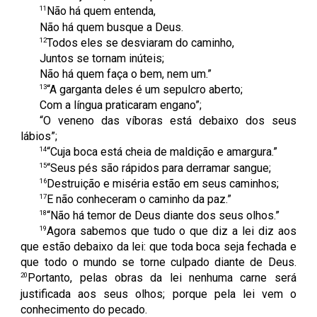
11
Não há quem entenda,
Não há quem busque a Deus.
12
Todos eles se desviaram do caminho,
Juntos se tornam inúteis;
Não há quem faça o bem, nem um.”
13
“A garganta deles é um sepulcro aberto;
Com a língua praticaram engano”;
“O veneno das víboras está debaixo dos seus
lábios”;
14
“Cuja boca está cheia de maldição e amargura.”
15
“Seus pés são rápidos para derramar sangue;
16
Destruição e miséria estão em seus caminhos;
17
E não conheceram o caminho da paz.”
18
“Não há temor de Deus diante dos seus olhos.”
19
Agora sabemos que tudo o que diz a lei diz aos
que estão debaixo da lei: que toda boca seja fechada e
que todo o mundo se torne culpado diante de Deus.
20
Portanto, pelas obras da lei nenhuma carne será
justificada aos seus olhos; porque pela lei vem o
conhecimento do pecado.