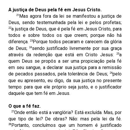
A justiça de Deus pela fé em Jesus Cristo.
21
Mas agora fora da lei se manifestou a justiça de
Deus, sendo testemunhada pela lei e pelos profetas;
22
a justiça de Deus, que é pela fé em Jesus Cristo, para
todos e sobre todos os que creem; porque não há
23
diferença.
Porque todos pecaram e carecem da glória
24
de Deus;
sendo justificado livremente por sua graça
25
através da redenção que está em Cristo Jesus:
a
quem Deus se propôs a ser uma propiciação pela fé
em seu sangue, a declarar sua justiça para a remissão
26
de pecados passados, pela tolerância de Deus;
pelo
que eu apresento, eu digo, da sua justiça no presente
tempo: para que ele próprio seja justo, e o justificador
daquele que tem fé em Jesus.
O que a fé faz.
27
Onde então está a vanglória? Está excluída. Mas, por
que tipo de lei? De obras? Não: mas pela lei da fé.
28
Portanto, concluímos que um homem é justificado