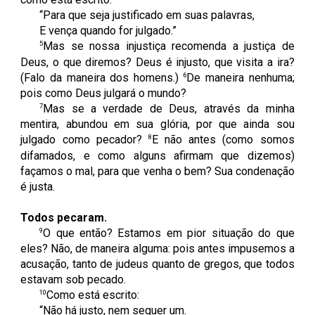
“Para que seja justificado em suas palavras,
E vença quando for julgado.”
5
Mas se nossa injustiça recomenda a justiça de
Deus, o que diremos? Deus é injusto, que visita a ira?
6
(Falo da maneira dos homens.)
De maneira nenhuma;
pois como Deus julgará o mundo?
7
Mas se a verdade de Deus, através da minha
mentira, abundou em sua glória, por que ainda sou
8
julgado como pecador?
E não antes (como somos
difamados, e como alguns afirmam que dizemos)
façamos o mal, para que venha o bem? Sua condenação
é justa.
Todos pecaram.
9
O que então? Estamos em pior situação do que
eles? Não, de maneira alguma: pois antes impusemos a
acusação, tanto de judeus quanto de gregos, que todos
estavam sob pecado.
10
Como está escrito:
“Não há justo, nem sequer um.