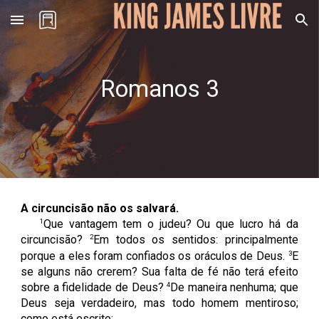
Skip to main content
Skip to navigation
Romanos
3
A circuncisão não os salvará.
1
Que vantagem tem o judeu? Ou que lucro há da
2
circuncisão?
Em todos os sentidos: principalmente
3
porque a eles foram confiados os oráculos de Deus.
E
se alguns não crerem? Sua falta de fé não terá efeito
4
sobre a fidelidade de Deus?
De maneira nenhuma; que
Deus seja verdadeiro, mas todo homem mentiroso;
como está escrito: