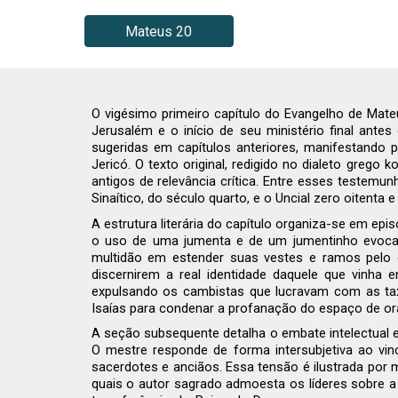
Mateus 20
O vigésimo primeiro capítulo do Evangelho de Mate
Jerusalém e o início de seu ministério final antes
sugeridas em capítulos anteriores, manifestando
Jericó. O texto original, redigido no dialeto greg
antigos de relevância crítica. Entre esses testemu
Sinaítico, do século quarto, e o Uncial zero oitenta 
A estrutura literária do capítulo organiza-se em ep
o uso de uma jumenta e de um jumentinho evoca p
multidão em estender suas vestes e ramos pelo ca
discernirem a real identidade daquele que vinha
expulsando os cambistas que lucravam com as tax
Isaías para condenar a profanação do espaço de oraç
A seção subsequente detalha o embate intelectual e e
O mestre responde de forma intersubjetiva ao vinc
sacerdotes e anciãos. Essa tensão é ilustrada por 
quais o autor sagrado admoesta os líderes sobre a