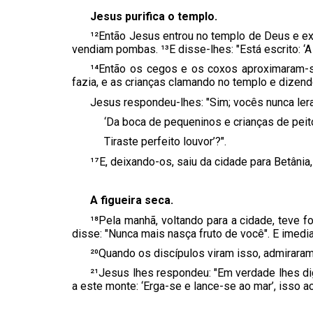
Jesus purifica o templo.
¹²Então Jesus entrou no templo de Deus e e
vendiam pombas. ¹³E disse-lhes: "Está escrito: ‘
¹⁴Então os cegos e os coxos aproximaram-se
fazia, e as crianças clamando no templo e dizend
Jesus respondeu-lhes: "Sim; vocês nunca ler
‘Da boca de pequeninos e crianças de peit
Tiraste perfeito louvor’?".
¹⁷E, deixando-os, saiu da cidade para Betânia
A figueira seca.
¹⁸Pela manhã, voltando para a cidade, teve f
disse: "Nunca mais nasça fruto de você". E imedi
²⁰Quando os discípulos viram isso, admiraram
²¹Jesus lhes respondeu: "Em verdade lhes di
a este monte: ‘Erga-se e lance-se ao mar’, isso a