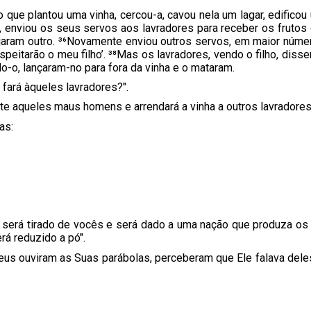
o que plantou uma vinha, cercou-a, cavou nela um lagar, edifico
 enviou os seus servos aos lavradores para receber os frutos
aram outro. ³⁶Novamente enviou outros servos, em maior núme
espeitarão o meu filho’. ³⁸Mas os lavradores, vendo o filho, diss
o-o, lançaram-no para fora da vinha e o mataram.
 fará àqueles lavradores?".
te aqueles maus homens e arrendará a vinha a outros lavradores
as:
s será tirado de vocês e será dado a uma nação que produza os 
á reduzido a pó".
eus ouviram as Suas parábolas, perceberam que Ele falava deles