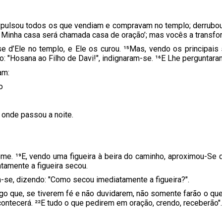
xpulsou todos os que vendiam e compravam no templo; derrubo
A Minha casa será chamada casa de oração’; mas vocês a transfo
 d’Ele no templo, e Ele os curou. ¹⁵Mas, vendo os principais
o: "Hosana ao Filho de Davi!", indignaram-se. ¹⁶E Lhe perguntar
am:
o
, onde passou a noite.
ome. ¹⁹E, vendo uma figueira à beira do caminho, aproximou-Se 
atamente a figueira secou.
-se, dizendo: "Como secou imediatamente a figueira?".
go que, se tiverem fé e não duvidarem, não somente farão o que
contecerá. ²²E tudo o que pedirem em oração, crendo, receberão".