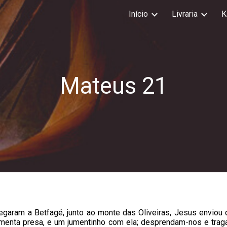
Início
Livraria
K
ip to main content
Skip to navigat
Mateus 2
1
aram a Betfagé, junto ao monte das Oliveiras, Jesus enviou do
umenta presa, e um jumentinho com ela; desprendam-nos e tra