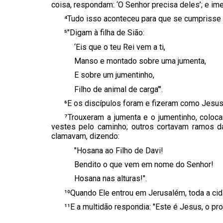
coisa, respondam: ‘O Senhor precisa deles’; e im
⁴Tudo isso aconteceu para que se cumprisse o
⁵"Digam à filha de Sião:
‘Eis que o teu Rei vem a ti,
Manso e montado sobre uma jumenta,
E sobre um jumentinho,
Filho de animal de carga’".
⁶E os discípulos foram e fizeram como Jesus
⁷Trouxeram a jumenta e o jumentinho, coloc
vestes pelo caminho; outros cortavam ramos d
clamavam, dizendo:
"Hosana ao Filho de Davi!
Bendito o que vem em nome do Senhor!
Hosana nas alturas!".
¹⁰Quando Ele entrou em Jerusalém, toda a cid
¹¹E a multidão respondia: "Este é Jesus, o pro