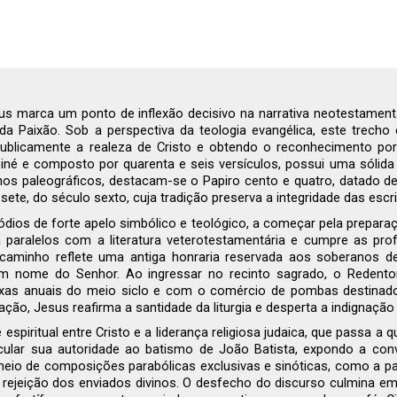
us marca um ponto de inflexão decisivo na narrativa neotestamen
 da Paixão. Sob a perspectiva da teologia evangélica, este trecho
 publicamente a realeza de Cristo e obtendo o reconhecimento 
o koiné e composto por quarenta e seis versículos, possui uma só
nhos paleográficos, destacam-se o Papiro cento e quatro, datado 
e sete, do século sexto, cuja tradição preserva a integridade das escr
isódios de forte apelo simbólico e teológico, a começar pela prepar
aralelos com a literatura veterotestamentária e cumpre as profe
minho reflete uma antiga honraria reservada aos soberanos de I
 em nome do Senhor. Ao ingressar no recinto sagrado, o Redentor
as anuais do meio siclo e com o comércio de pombas destinados 
ão, Jesus reafirma a santidade da liturgia e desperta a indignação
spiritual entre Cristo e a liderança religiosa judaica, que passa a
ular sua autoridade ao batismo de João Batista, expondo a conve
meio de composições parabólicas exclusivas e sinóticas, como a pa
 rejeição dos enviados divinos. O desfecho do discurso culmina em