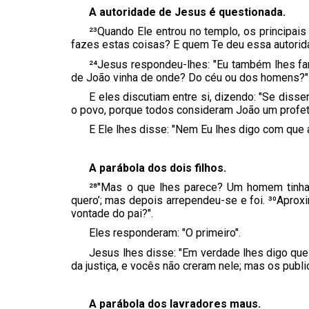
A autoridade de Jesus é questionada.
²³Quando Ele entrou no templo, os principai
fazes estas coisas? E quem Te deu essa autorid
²⁴Jesus respondeu-lhes: "Eu também lhes fa
de João vinha de onde? Do céu ou dos homens?"
E eles discutiam entre si, dizendo: "Se disse
o povo, porque todos consideram João um profet
E Ele lhes disse: "Nem Eu lhes digo com que 
A parábola dos dois filhos.
²⁸"Mas o que lhes parece? Um homem tinha do
quero’; mas depois arrependeu-se e foi. ³⁰Aprox
vontade do pai?".
Eles responderam: "O primeiro".
Jesus lhes disse: "Em verdade lhes digo que
da justiça, e vocês não creram nele; mas os publ
A parábola dos lavradores maus.