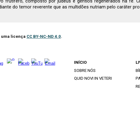
 frutífero, composto por judeus e gentios regenerados na fé. Ci
iante do temor reverente que as multidões nutriam pelo caráter pro
ob uma licença
CC BY-NC-ND 4.0
.
INÍCIO
L
SOBRE NÓS
BÍ
QUID NOVI IN VETERI
PA
R