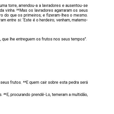
u uma torre, arrendou-a a lavradores e ausentou-se
 da vinha. ³⁵Mas os lavradores agarraram os seus
ro do que os primeiros; e fizeram-lhes o mesmo.
eram entre si: ‘Este é o herdeiro; venham, matemo-
, que lhe entreguem os frutos nos seus tempos".
seus frutos. ⁴⁴E quem cair sobre esta pedra será
. ⁴⁶E, procurando prendê-Lo, temeram a multidão,