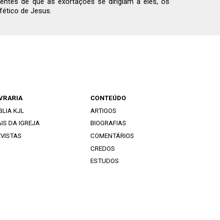
entes de que as exortações se dirigiam a eles, os
fético de Jesus.
IVRARIA
CONTEÚDO
BLIA KJL
ARTIGOS
IS DA IGREJA
BIOGRAFIAS
EVISTAS
COMENTÁRIOS
CREDOS
ESTUDOS