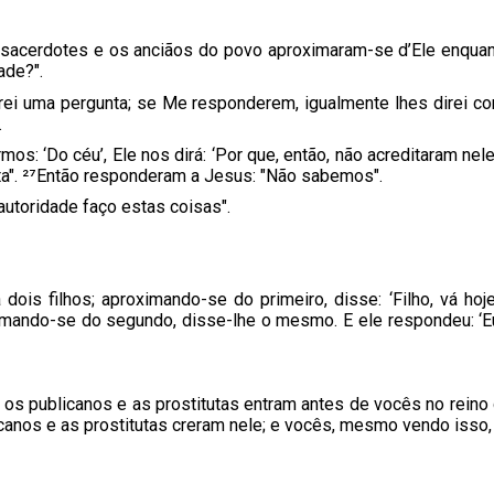
s sacerdotes e os anciãos do povo aproximaram-se d’Ele enquan
ade?".
rei uma pergunta; se Me responderem, igualmente lhes direi co
.
rmos: ‘Do céu’, Ele nos dirá: ‘Por que, então, não acreditaram 
a". ²⁷Então responderam a Jesus: "Não sabemos".
autoridade faço estas coisas".
is filhos; aproximando-se do primeiro, disse: ‘Filho, vá hoje 
imando-se do segundo, disse-lhe o mesmo. E ele respondeu: ‘Eu 
 os publicanos e as prostitutas entram antes de vocês no rein
icanos e as prostitutas creram nele; e vocês, mesmo vendo isso