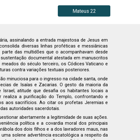
Mateus 22
tária, assinalando a entrada majestosa de Jesus em
 consolida diversas linhas proféticas e messiânicas
por parte das multidões que o acompanhavam desde
lida sustentação documental atestada em manuscritos
de meados do século terceiro, os Códices Vaticano e
ituras contra variações textuais posteriores.
ação minuciosa para o ingresso na cidade santa, onde
cias de Isaías e Zacarias. O gesto da maioria da
srael, atitude que desafia os habitantes locais a
 realiza a purificação do Templo, confrontando e
aos sacrifícios. Ao citar os profetas Jeremias e
 das autoridades sacerdotais.
 questionar abertamente a legitimidade de suas ações.
niência política e a covardia moral dos principais
rábola dos dois filhos e a dos lavradores maus, nas
 uma solene advertência escatológica a respeito da