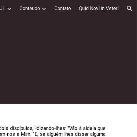
JL
Conteudo
Contato
Quid Novi in Veteri
ion
is discípulos, ²dizendo-lhes: "Vão à aldeia que
gam-nos a Mim. ³E, se alguém lhes disser alguma