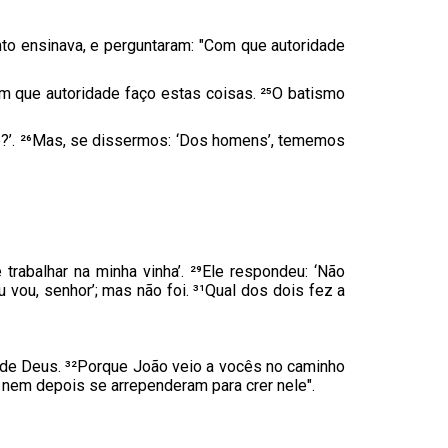
to ensinava, e perguntaram: "Com que autoridade
m que autoridade faço estas coisas. ²⁵O batismo
nele?’. ²⁶Mas, se dissermos: ‘Dos homens’, tememos
trabalhar na minha vinha’. ²⁹Ele respondeu: ‘Não
vou, senhor’; mas não foi. ³¹Qual dos dois fez a
o de Deus. ³²Porque João veio a vocês no caminho
, nem depois se arrependeram para crer nele".