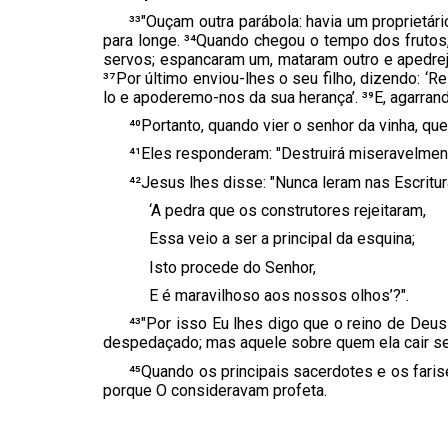
³³"Ouçam outra parábola: havia um proprietári
para longe. ³⁴Quando chegou o tempo dos frutos,
servos; espancaram um, mataram outro e apedrej
³⁷Por último enviou-lhes o seu filho, dizendo: ‘R
lo e apoderemo-nos da sua herança’. ³⁹E, agarrand
⁴⁰Portanto, quando vier o senhor da vinha, que
⁴¹Eles responderam: "Destruirá miseravelmen
⁴²Jesus lhes disse: "Nunca leram nas Escritur
‘A pedra que os construtores rejeitaram,
Essa veio a ser a principal da esquina;
Isto procede do Senhor,
E é maravilhoso aos nossos olhos’?".
⁴³"Por isso Eu lhes digo que o reino de Deu
despedaçado; mas aquele sobre quem ela cair ser
⁴⁵Quando os principais sacerdotes e os faris
porque O consideravam profeta.