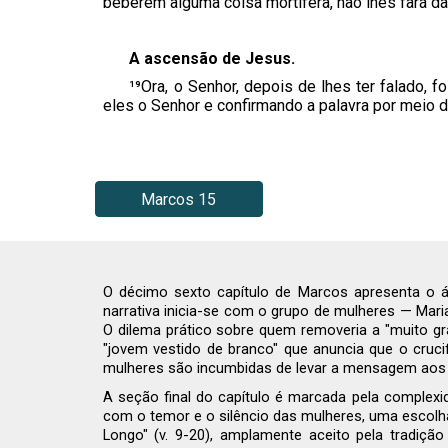
beberem alguma coisa mortífera, não lhes fará d
A ascensão de Jesus.
¹⁹Ora, o Senhor, depois de lhes ter falado, 
eles o Senhor e confirmando a palavra por meio
Marcos 15
O décimo sexto capítulo de Marcos apresenta o á
narrativa inicia-se com o grupo de mulheres — Mari
O dilema prático sobre quem removeria a "muito gr
"jovem vestido de branco" que anuncia que o crucifi
mulheres são incumbidas de levar a mensagem aos di
A seção final do capítulo é marcada pela complexi
com o temor e o silêncio das mulheres, uma escolha 
Longo" (v. 9-20), amplamente aceito pela tradiç