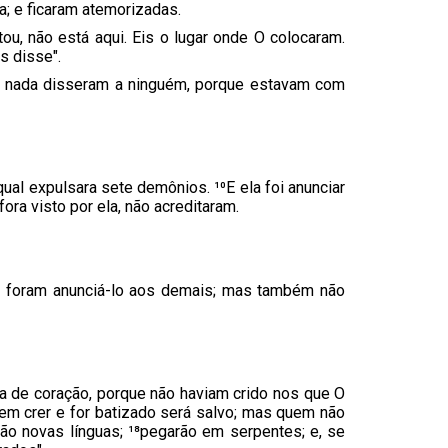
a; e ficaram atemorizadas.
u, não está aqui. Eis o lugar onde O colocaram.
s disse".
 e nada disseram a ninguém, porque estavam com
al expulsara sete demônios. ¹⁰E ela foi anunciar
ra visto por ela, não acreditaram.
es foram anunciá-lo aos demais; mas também não
za de coração, porque não haviam crido nos que O
uem crer e for batizado será salvo; mas quem não
o novas línguas; ¹⁸pegarão em serpentes; e, se