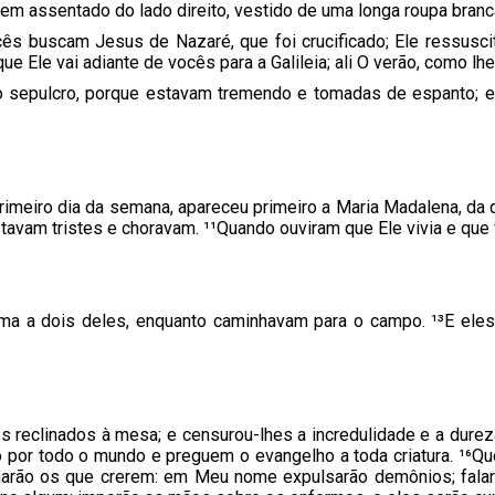
vem assentado do lado direito, vestido de uma longa roupa branc
s buscam Jesus de Nazaré, que foi crucificado; Ele ressuscito
 Ele vai adiante de vocês para a Galileia; ali O verão, como lhe
do sepulcro, porque estavam tremendo e tomadas de espanto;
meiro dia da semana, apareceu primeiro a Maria Madalena, da qu
avam tristes e choravam. ¹¹Quando ouviram que Ele vivia e que fo
rma a dois deles, enquanto caminhavam para o campo. ¹³E el
s reclinados à mesa; e censurou-lhes a incredulidade e a dure
Vão por todo o mundo e preguem o evangelho a toda criatura. ¹⁶Q
harão os que crerem: em Meu nome expulsarão demônios; falarã