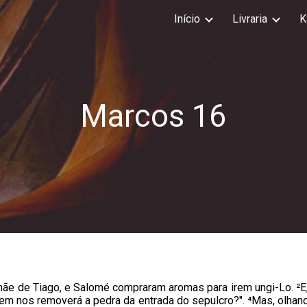
Início
Livraria
K
ip to main content
Skip to navigat
Marcos 1
6
ãe de Tiago, e Salomé compraram aromas para irem ungi-Lo. ²E,
uem nos removerá a pedra da entrada do sepulcro?". ⁴Mas, olhand