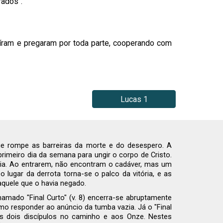
rados".
saíram e pregaram por toda parte, cooperando com
Lucas 1
ue rompe as barreiras da morte e do desespero. A
rimeiro dia da semana para ungir o corpo de Cristo.
évia. Ao entrarem, não encontram o cadáver, mas um
o lugar da derrota torna-se o palco da vitória, e as
aquele que o havia negado.
amado "Final Curto" (v. 8) encerra-se abruptamente
omo responder ao anúncio da tumba vazia. Já o "Final
os dois discípulos no caminho e aos Onze. Nestes