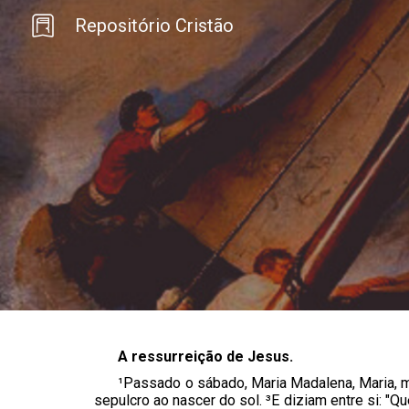
Repositório Cristão
Sk
A ressurreição de Jesus.
¹Passado o sábado, Maria Madalena, Maria, m
sepulcro ao nascer do sol. ³E diziam entre si: "Q