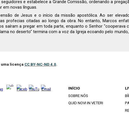
us seguidores e estabelece a Grande Comissão, ordenando a pregaçã
r em novas línguas.
nsão de Jesus e o início da missão apostólica. Ao ser elevado
s profecias citadas ao longo da obra. No entanto, Marcos enfati
los saíram a pregar em toda parte, enquanto o Senhor "cooperava c
ma no deserto" termina com a voz da Igreja ecoando pelo mundo, 
b uma licença
CC BY-NC-ND 4.0
.
INÍCIO
L
SOBRE NÓS
BÍ
QUID NOVI IN VETERI
PA
R