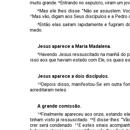
muito grande. ⁵Entrando no sepulcro, viram um jo
⁶Mas ele lhes disse: "Não se assustem. Você
⁷Mas vão, digam aos Seus discípulos e a Pedro que
⁸Então elas saíram rapidamente e fugiram 
medo.
Jesus aparece a Maria Madalena.
⁹Havendo Jesus ressuscitado na manhã do pri
isso aos que haviam estado com Ele, os quais est
Jesus aparece a dois discípulos.
¹²Depois disso, manifestou-Se em outra fo
acreditaram neles.
A grande comissão.
¹⁴Finalmente apareceu aos onze, estando ele
tinham visto já ressuscitado. ¹⁵E disse-lhes: "
crer será condenado. ¹⁷E estes sinais acompan