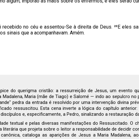
ano algum; imporão as mãos sobre os enfermos, e eles serão cu
foi recebido no céu e assentou-Se à direita de Deus. ²⁰E eles 
 dos sinais que a acompanhavam. Amém.
pice do querigma cristão: a ressurreição de Jesus, um evento q
a Madalena, Maria (mãe de Tiago) e Salomé — indo ao sepulcro no p
ande" pedra da entrada é resolvido por uma intervenção divina pr
cado ressuscitou. Esta cena inverte a lógica do capítulo anterior: 
scípulos e, especificamente, a Pedro, sinalizando a restauração d
dade textual e pelas diversas manifestações do Ressuscitado. O ch
literária que projeta sobre o leitor a responsabilidade de decidir c
ão canônica, cataloga as aparições de Jesus a Maria Madalena, a