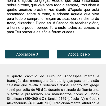
honra, e ações de graças Àquele que está assentado
sobre o trono, que vive para todo o sempre, ¹⁰os vinte e
quatro anciãos prostram-se diante d’Aquele que está
assentado sobre o trono, e adoram Aquele que vive
para todo o sempre, e lançam as suas coroas diante do
trono, dizendo: ¹¹Digno és, ó Senhor, de receber glória,
e honra, e poder; porque Tu criaste todas as coisas, e
para Teu prazer elas são e foram criadas.
Apocalipse 3
Apocalipse 5
O quarto capítulo do Livro do Apocalipse marca a
transição das mensagens às sete igrejas para uma visão
celestial que revela a soberania divina. Escrito em grego
koiné por volta de 95 d.C., durante o reinado de Domiciano,
o texto é preservado em manuscritos como o Codex
Sinaiticus (330–360 d.C.), Uncial 0169 (século IV) e Codex
Alexandrinus (400–440 d.C.). Tradicionalmente atribuído a