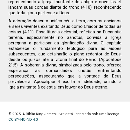
representando a Igreja triunfante do antigo e novo Israel,
lançam suas coroas diante do trono (4:10), reconhecendo
que toda glória pertence a Deus.
A adoração descrita unifica céu e terra, com os ancianos
e seres viventes exaltando Deus como Criador de todas as
coisas (4:11). Essa liturgia celestial, refletida na Eucaristia
terrena, especialmente no Sanctus, convida a Igreja
peregrina a participar da glorificação divina. O capítulo
estabelece o fundamento teológico para as visões
subsequentes, que detalharão o plano redentor de Deus,
desde os juízos até a vitória final do Reino (Apocalipse
21:5). A soberania divina, simbolizada pelo trono, oferece
esperança às comunidades cristãs enfrentando
perseguições, assegurando que a vontade de Deus
prevalecerá. Apocalipse 4 exorta à fidelidade, unindo a
Igreja militante à celestial em louvor ao Deus eterno.
© 2025. A Bíblia King James Livre está licenciada sob uma licença
CC BY-NC-ND 4.0
.