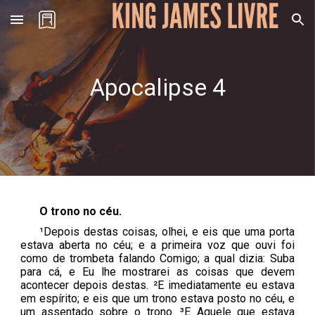
Skip to main content
Skip to navigation
Apocalipse
4
O trono no céu
.
¹Depois destas coisas, olhei, e eis que uma porta
estava aberta no céu; e a primeira voz que ouvi foi
como de trombeta falando Comigo; a qual dizia: Suba
para cá, e Eu lhe mostrarei as coisas que devem
acontecer depois destas. ²E imediatamente eu estava
em espírito; e eis que um trono estava posto no céu, e
um assentado sobre o trono. ³E Aquele que estava