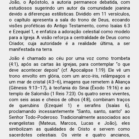
João, o Apóstolo, a autoria permanece debatida, com
estudiosos sugerindo um autor da comunidade joanina
devido a diferenças estilísticas. Dividido em 11 versículos,
o capítulo apresenta a sala do trono de Deus, ecoando
visões proféticas do Antigo Testamento, como Isaías 6:3
e Ezequiel 1, e enfatiza a adoração celestial como modelo
para a Igreja. A visão reforça a centralidade de Deus como
Criador, cuja autoridade é a realidade última, a ser
manifestada na terra.
João é chamado ao céu por uma voz como trombeta
(4:1), após as cartas às igrejas, para contemplar “o que
deve acontecer depois” (cf. Apocalipse 1:19). Ele vê um
trono envolto em glória, com um arco-íris, relâmpagos e
um mar de cristal (4:3–6), imagens que remetem à Aliança
(Gênesis 9:13–17), à teofania do Sinai (Êxodo 19:16) e ao
templo de Salomão (1 Reis 7:23). Os quatro seres viventes,
com seis asas e cheios de olhos (4:8), combinam traços
de querubins (Ezequiel 1) e serafins (Isaías 6),
proclamando incessantemente “Santo, santo, santo” ao
Senhor Todo-Poderoso. Tradicionalmente associados aos
evangelistas (Mateus, Marcos, Lucas e João), eles
simbolizam as qualidades de Cristo e servem como
sacerdotes celestiais. Os vinte e quatro ancianos,