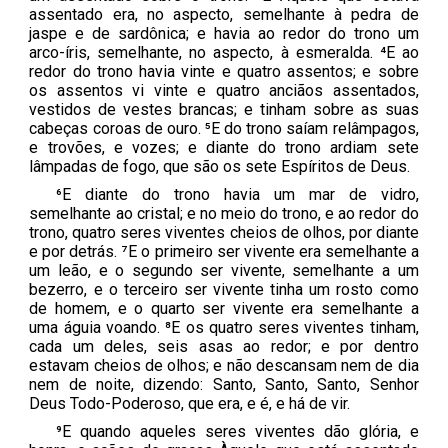
assentado era, no aspecto, semelhante à pedra de
jaspe e de sardônica; e havia ao redor do trono um
arco-íris, semelhante, no aspecto, à esmeralda. ⁴E ao
redor do trono havia vinte e quatro assentos; e sobre
os assentos vi vinte e quatro anciãos assentados,
vestidos de vestes brancas; e tinham sobre as suas
cabeças coroas de ouro. ⁵E do trono saíam relâmpagos,
e trovões, e vozes; e diante do trono ardiam sete
lâmpadas de fogo, que são os sete Espíritos de Deus.
⁶E diante do trono havia um mar de vidro,
semelhante ao cristal; e no meio do trono, e ao redor do
trono, quatro seres viventes cheios de olhos, por diante
e por detrás. ⁷E o primeiro ser vivente era semelhante a
um leão, e o segundo ser vivente, semelhante a um
bezerro, e o terceiro ser vivente tinha um rosto como
de homem, e o quarto ser vivente era semelhante a
uma águia voando. ⁸E os quatro seres viventes tinham,
cada um deles, seis asas ao redor; e por dentro
estavam cheios de olhos; e não descansam nem de dia
nem de noite, dizendo: Santo, Santo, Santo, Senhor
Deus Todo-Poderoso, que era, e é, e há de vir.
⁹E quando aqueles seres viventes dão glória, e