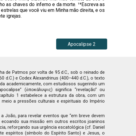
nho as chaves do inferno e da morte. ¹⁹Escreva as
 estrelas que você viu em Minha mão direita, e os
te igrejas.
Apocalipse 2
lha de Patmos por volta de 95 d.C., sob o reinado de
 d.C.) e Codex Alexandrinus (400–440 d.C.), o texto
ebatida academicamente, com estudiosos sugerindo um
pocalipse” (ἀποκάλυψις) significa “revelação” ou
 capítulo 1 estabelece a estrutura da obra, com um
 meio a pressões culturais e espirituais do Império
o a João, para revelar eventos que “em breve devem
, ecoando sua missão em outros escritos joaninos
cia, reforçando sua urgência escatológica (cf. Daniel
te espíritos (símbolo do Espírito Santo) e Jesus, o