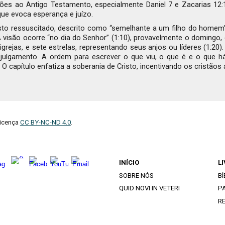
usões ao Antigo Testamento, especialmente Daniel 7 e Zacarias 12
que evoca esperança e juízo.
risto ressuscitado, descrito como “semelhante a um filho do homem
são ocorre “no dia do Senhor” (1:10), provavelmente o domingo, di
igrejas, e sete estrelas, representando seus anjos ou líderes (1:20
julgamento. A ordem para escrever o que viu, o que é e o que há 
 O capítulo enfatiza a soberania de Cristo, incentivando os cristãos 
licença
CC BY-NC-ND 4.0
.
INÍCIO
L
SOBRE NÓS
BÍ
QUID NOVI IN VETERI
PA
R