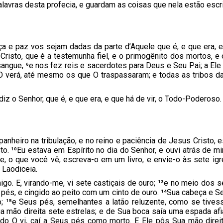
lavras desta profecia, e guardam as coisas que nela estão escr
ça e paz vos sejam dadas da parte d’Aquele que é, e que era, e
Cristo, que é a testemunha fiel, e o primogênito dos mortos, e 
gue, ⁶e nos fez reis e sacerdotes para Deus e Seu Pai; a Ele
 verá, até mesmo os que O traspassaram; e todas as tribos da 
 diz o Senhor, que é, e que era, e que há de vir, o Todo-Poderoso.
nheiro na tribulação, e no reino e paciência de Jesus Cristo, 
o. ¹⁰Eu estava em Espírito no dia do Senhor, e ouvi atrás de 
e, o que você vê, escreva-o em um livro, e envie-o às sete igr
a Laodiceia.
migo. E, virando-me, vi sete castiçais de ouro; ¹³e no meio dos
pés, e cingido ao peito com um cinto de ouro. ¹⁴Sua cabeça e 
 ¹⁵e Seus pés, semelhantes a latão reluzente, como se tivess
ua mão direita sete estrelas; e de Sua boca saía uma espada a
ndo O vi, caí a Seus pés como morto. E Ele pôs Sua mão dire