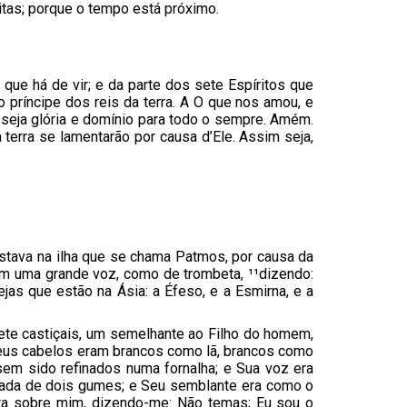
itas; porque o tempo está próximo.
 que há de vir; e da parte dos sete Espíritos que
o príncipe dos reis da terra. A O que nos amou, e
 seja glória e domínio para todo o sempre. Amém.
terra se lamentarão por causa d’Ele. Assim seja,
estava na ilha que se chama Patmos, por causa da
mim uma grande voz, como de trombeta, ¹¹dizendo:
ejas que estão na Ásia: a Éfeso, e a Esmirna, e a
 sete castiçais, um semelhante ao Filho do homem,
Seus cabelos eram brancos como lã, brancos como
em sido refinados numa fornalha; e Sua voz era
fiada de dois gumes; e Seu semblante era como o
ita sobre mim, dizendo-me: Não temas; Eu sou o