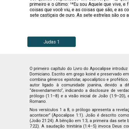
primeiro e o último: ¹⁸Eu sou Aquele que vive, e
coisas que você viu, e as coisas que são, e as c
sete castiçais de ouro. As sete estrelas são os a
Judas 1
O primeiro capítulo do Livro do Apocalipse introduz
Domiciano. Escrito em grego koiné e preservado em 
combina gêneros epistolar, apocalíptico e profétic
autor ligado à comunidade joanina, devido a dif
“desvendamento”, indicando a disclosure de verdad
prólogo (1:1–8) e a visão inicial de João (1:9–20)
Romano.
Nos versículos 1 a 8, o prólogo apresenta a revel
acontecer” (Apocalipse 1:1). João é descrito co
(João 21:24). A bênção em 1:3, a primeira das sete b
7:22). A saudação trinitária (1:4–5) invoca Deus c