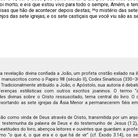
 foi morto; e eis que estou vivo para todo o sempre, Amém; e te
oisas que hão de acontecer depois destas; ²⁰o mistério das sete
njos das sete igrejas; e os sete castiçais que você viu são as se
 a revelação divina confiada a João, um profeta cristão exilado na i
manuscritos como o Papiro 98 (século II), Codex Sinaiticus (330–360
o. Tradicionalmente atribuído a João, o Apóstolo, sua autoria é d
erenças estilísticas com outros escritos joaninos. O termo “a
es divinas sobre o Cristo ressuscitado, tema central do livro. O
, exortando as sete igrejas da Ásia Menor a permanecerem fiéis em
ação como vinda de Deus através de Cristo, transmitida por um anj
mo testemunha da palavra de Deus e do testemunho de Jesus (1:2)
eatitudes do livro, abençoa leitores e ouvintes que guardam a profe
omo “o que é, o que era e o que há de vir” (cf. Êxodo 3:14), os se