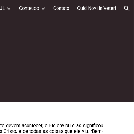
JL
Conteudo
Contato
Quid Novi in Veteri
ion
e devem acontecer; e Ele enviou e as significou
 Cristo, e de todas as coisas que ele viu. ³Bem-