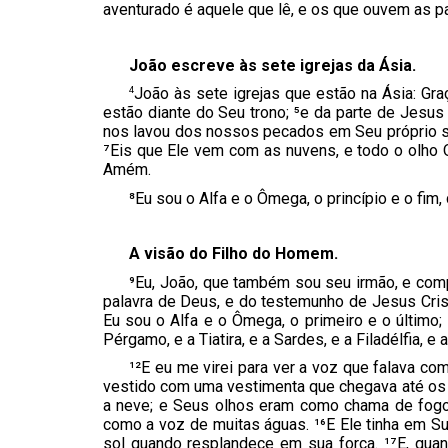
aventurado é aquele que lê, e os que ouvem as pa
João escreve às sete igrejas da Ásia.
4
João às sete igrejas que estão na Ásia: Gra
estão diante do Seu trono; ⁵e da parte de Jesus 
nos lavou dos nossos pecados em Seu próprio san
⁷Eis que Ele vem com as nuvens, e todo o olho O
Amém.
⁸Eu sou o Alfa e o Ômega, o princípio e o fim,
A visão do Filho do Homem.
⁹Eu, João, que também sou seu irmão, e compa
palavra de Deus, e do testemunho de Jesus Crist
Eu sou o Alfa e o Ômega, o primeiro e o último; 
Pérgamo, e a Tiatira, e a Sardes, e a Filadélfia, e 
¹²E eu me virei para ver a voz que falava co
vestido com uma vestimenta que chegava até os 
a neve; e Seus olhos eram como chama de fogo;
como a voz de muitas águas. ¹⁶E Ele tinha em S
sol quando resplandece em sua força. ¹⁷E, qua