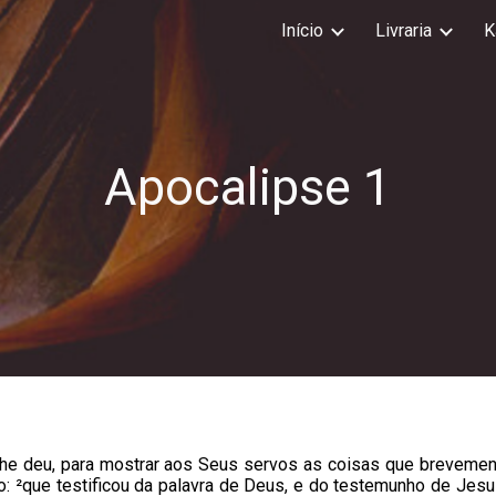
Início
Livraria
K
ip to main content
Skip to navigat
Apocalipse 1
he deu, para mostrar aos Seus servos as coisas que brevement
o: ²que testificou da palavra de Deus, e do testemunho de Jesus