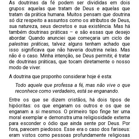
As doutrinas da fé podem ser divididas em dois
grupos: aquelas que tratam de Deus e aquelas que
tratam da prática humana. Muitos pensam que doutrina
só diz respeito a assuntos como os atributos de Deus,
sua natureza, seus decretos e sua existência. Mas há
também doutrinas práticas – e são essas que desejo
abordar. Quando anunciei que começaria um ciclo de
palestras práticas
, talvez alguns tenham achado que
isso significava que não haveria doutrina nelas. Mas
não é o caso. Minha intenção, se Deus permitir, é tratar
de doutrinas práticas, que tocam diretamente o nosso
modo de viver.
A doutrina que proponho considerar hoje é esta:
Todo aquele que professa a fé, mas não vive o que
reconhece como verdadeiro, está se enganando.
Entre os que se dizem cristãos, há dois tipos de
hipócritas: os que enganam os outros e os que se
enganam a si mesmos. O primeiro tipo finge ter uma
moral exemplar e demonstra uma religiosidade externa
para esconder o ódio que ainda sente por Deus. Por
fora, parecem piedosos. Esse era o caso dos fariseus:
eram vistos como pessoas profundamente religiosas