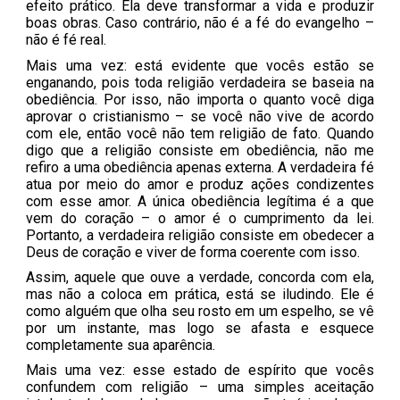
efeito prático. Ela deve transformar a vida e produzir
boas obras. Caso contrário, não é a fé do evangelho –
não é fé real.
Mais uma vez: está evidente que vocês estão se
enganando, pois toda religião verdadeira se baseia na
obediência. Por isso, não importa o quanto você diga
aprovar o cristianismo – se você não vive de acordo
com ele, então você não tem religião de fato. Quando
digo que a religião consiste em obediência, não me
refiro a uma obediência apenas externa. A verdadeira fé
atua por meio do amor e produz ações condizentes
com esse amor. A única obediência legítima é a que
vem do coração – o amor é o cumprimento da lei.
Portanto, a verdadeira religião consiste em obedecer a
Deus de coração e viver de forma coerente com isso.
Assim, aquele que ouve a verdade, concorda com ela,
mas não a coloca em prática, está se iludindo. Ele é
como alguém que olha seu rosto em um espelho, se vê
por um instante, mas logo se afasta e esquece
completamente sua aparência.
Mais uma vez: esse estado de espírito que vocês
confundem com religião – uma simples aceitação