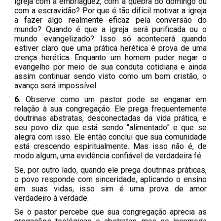
igreja com a embriaguez, com a quebra do domingo ou
com a escravidão? Por que é tão difícil motivar a igreja
a fazer algo realmente eficaz pela conversão do
mundo? Quando é que a igreja será purificada ou o
mundo evangelizado? Isso só acontecerá quando
estiver claro que uma prática herética é prova de uma
crença herética. Enquanto um homem puder negar o
evangelho por meio de sua conduta cotidiana e ainda
assim continuar sendo visto como um bom cristão, o
avanço será impossível.
6.
Observe como um pastor pode se enganar em
relação à sua congregação. Ele prega frequentemente
doutrinas abstratas, desconectadas da vida prática, e
seu povo diz que está sendo “alimentado” e que se
alegra com isso. Ele então conclui que sua comunidade
está crescendo espiritualmente. Mas isso não é, de
modo algum, uma evidência confiável de verdadeira fé.
Se, por outro lado, quando ele prega doutrinas práticas,
o povo responde com sinceridade, aplicando o ensino
em suas vidas, isso sim é uma prova de amor
verdadeiro à verdade.
Se o pastor percebe que sua congregação aprecia as