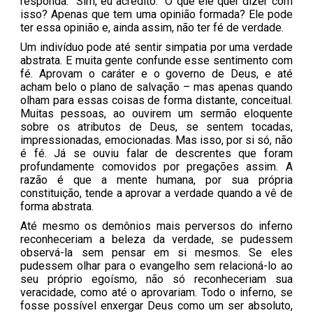
responda: “Sim, eu acredito.” O que ele quer dizer com
isso? Apenas que tem uma opinião formada? Ele pode
ter essa opinião e, ainda assim, não ter fé de verdade.
Um indivíduo pode até sentir simpatia por uma verdade
abstrata. E muita gente confunde esse sentimento com
fé. Aprovam o caráter e o governo de Deus, e até
acham belo o plano de salvação – mas apenas quando
olham para essas coisas de forma distante, conceitual.
Muitas pessoas, ao ouvirem um sermão eloquente
sobre os atributos de Deus, se sentem tocadas,
impressionadas, emocionadas. Mas isso, por si só, não
é fé. Já se ouviu falar de descrentes que foram
profundamente comovidos por pregações assim. A
razão é que a mente humana, por sua própria
constituição, tende a aprovar a verdade quando a vê de
forma abstrata.
Até mesmo os demônios mais perversos do inferno
reconheceriam a beleza da verdade, se pudessem
observá-la sem pensar em si mesmos. Se eles
pudessem olhar para o evangelho sem relacioná-lo ao
seu próprio egoísmo, não só reconheceriam sua
veracidade, como até o aprovariam. Todo o inferno, se
fosse possível enxergar Deus como um ser absoluto,