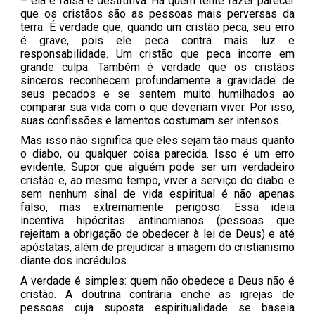
– ela é falsa e destrutiva. Há quem tente fazer parecer
que os cristãos são as pessoas mais perversas da
terra. É verdade que, quando um cristão peca, seu erro
é grave, pois ele peca contra mais luz e
responsabilidade. Um cristão que peca incorre em
grande culpa. Também é verdade que os cristãos
sinceros reconhecem profundamente a gravidade de
seus pecados e se sentem muito humilhados ao
comparar sua vida com o que deveriam viver. Por isso,
suas confissões e lamentos costumam ser intensos.
Mas isso não significa que eles sejam tão maus quanto
o diabo, ou qualquer coisa parecida. Isso é um erro
evidente. Supor que alguém pode ser um verdadeiro
cristão e, ao mesmo tempo, viver a serviço do diabo e
sem nenhum sinal de vida espiritual é não apenas
falso, mas extremamente perigoso. Essa ideia
incentiva hipócritas antinomianos (pessoas que
rejeitam a obrigação de obedecer à lei de Deus) e até
apóstatas, além de prejudicar a imagem do cristianismo
diante dos incrédulos.
A verdade é simples: quem não obedece a Deus não é
cristão. A doutrina contrária enche as igrejas de
pessoas cuja suposta espiritualidade se baseia