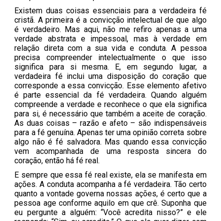
Existem duas coisas essenciais para a verdadeira fé
cristã. A primeira é a convicção intelectual de que algo
é verdadeiro. Mas aqui, não me refiro apenas a uma
verdade abstrata e impessoal, mas à verdade em
relação direta com a sua vida e conduta. A pessoa
precisa compreender intelectualmente o que isso
significa para si mesma. E, em segundo lugar, a
verdadeira fé inclui uma disposição do coração que
corresponde a essa convicção. Esse elemento afetivo
é parte essencial da fé verdadeira. Quando alguém
compreende a verdade e reconhece o que ela significa
para si, é necessário que também a aceite de coração.
As duas coisas – razão e afeto – são indispensáveis
para a fé genuína. Apenas ter uma opinião correta sobre
algo não é fé salvadora. Mas quando essa convicção
vem acompanhada de uma resposta sincera do
coração, então há fé real.
E sempre que essa fé real existe, ela se manifesta em
ações. A conduta acompanha a fé verdadeira. Tão certo
quanto a vontade governa nossas ações, é certo que a
pessoa age conforme aquilo em que crê. Suponha que
eu pergunte a alguém: “Você acredita nisso?” e ele