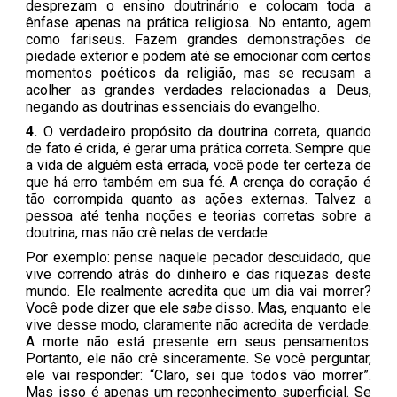
desprezam o ensino doutrinário e colocam toda a
ênfase apenas na prática religiosa. No entanto, agem
como fariseus. Fazem grandes demonstrações de
piedade exterior e podem até se emocionar com certos
momentos poéticos da religião, mas se recusam a
acolher as grandes verdades relacionadas a Deus,
negando as doutrinas essenciais do evangelho.
4.
O verdadeiro propósito da doutrina correta, quando
de fato é crida, é gerar uma prática correta. Sempre que
a vida de alguém está errada, você pode ter certeza de
que há erro também em sua fé. A crença do coração é
tão corrompida quanto as ações externas. Talvez a
pessoa até tenha noções e teorias corretas sobre a
doutrina, mas não crê nelas de verdade.
Por exemplo: pense naquele pecador descuidado, que
vive correndo atrás do dinheiro e das riquezas deste
mundo. Ele realmente acredita que um dia vai morrer?
Você pode dizer que ele
sabe
disso. Mas, enquanto ele
vive desse modo, claramente não acredita de verdade.
A morte não está presente em seus pensamentos.
Portanto, ele não crê sinceramente. Se você perguntar,
ele vai responder: “Claro, sei que todos vão morrer”.
Mas isso é apenas um reconhecimento superficial. Se