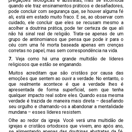
pregações teológicas e abstratas, mas se incomoda
quando ele traz ensinamentos práticos e desafiadores,
pode concluir com segurança que, se houver alguma fé
ali, está em estado muito fraco. E se, ao observar com
cuidado, ele concluir que eles se recusam mesmo a
acolher a doutrina prática, pode ter certeza de que ali
não há sinal real de religião. Trata-se apenas de um
grupo de antinomianos que pensa que pode ir para o
céu com uma fé morta baseada apenas em crenças
corretas no papel, mas sem correspondência na vida.
7.
Veja como há uma grande multidão de líderes
religiosos que estão se enganando.
Muitos acreditam que são cristãos por causa das
emoções que sentem ao ouvir a verdade. No entanto, o
que realmente acontece é que a verdade lhes é
apresentada de forma superficial, sem que tenha
qualquer impacto real sobre eles. Quando essa mesma
verdade é trazida de maneira mais direta – desafiando
seu orgulho e chamando-os a abandonar a mentalidade
mundana – esses líderes resistem.
Olhe ao redor da igreja. Você verá uma multidão de
igrejas e cristãos ortodoxos que vivem, ano após ano,
se alimentando apenas das doutrinas abstratas da fé.