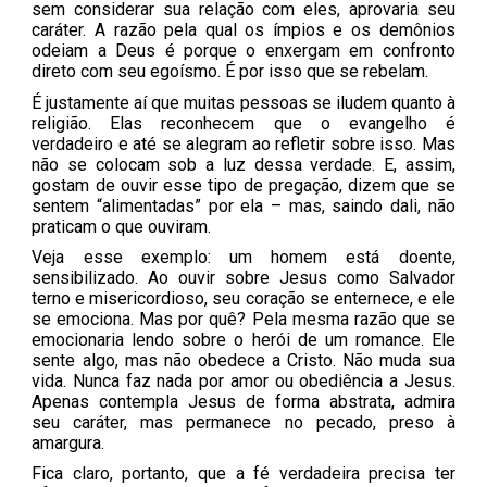
sem considerar sua relação com eles, aprovaria seu
caráter. A razão pela qual os ímpios e os demônios
odeiam a Deus é porque o enxergam em confronto
direto com seu egoísmo. É por isso que se rebelam.
É justamente aí que muitas pessoas se iludem quanto à
religião. Elas reconhecem que o evangelho é
verdadeiro e até se alegram ao refletir sobre isso. Mas
não se colocam sob a luz dessa verdade. E, assim,
gostam de ouvir esse tipo de pregação, dizem que se
sentem “alimentadas” por ela – mas, saindo dali, não
praticam o que ouviram.
Veja esse exemplo: um homem está doente,
sensibilizado. Ao ouvir sobre Jesus como Salvador
terno e misericordioso, seu coração se enternece, e ele
se emociona. Mas por quê? Pela mesma razão que se
emocionaria lendo sobre o herói de um romance. Ele
sente algo, mas não obedece a Cristo. Não muda sua
vida. Nunca faz nada por amor ou obediência a Jesus.
Apenas contempla Jesus de forma abstrata, admira
seu caráter, mas permanece no pecado, preso à
amargura.
Fica claro, portanto, que a fé verdadeira precisa ter