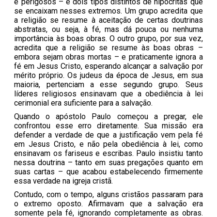
e perigosos – e dois tipos distintos de hipócritas que
se encaixam nesses extremos. Um grupo acredita que
a religião se resume à aceitação de certas doutrinas
abstratas, ou seja, à fé, mas dá pouca ou nenhuma
importância às boas obras. O outro grupo, por sua vez,
acredita que a religião se resume às boas obras –
embora sejam obras mortas – e praticamente ignora a
fé em Jesus Cristo, esperando alcançar a salvação por
mérito próprio. Os judeus da época de Jesus, em sua
maioria, pertenciam a esse segundo grupo. Seus
líderes religiosos ensinavam que a obediência à lei
cerimonial era suficiente para a salvação.
Quando o apóstolo Paulo começou a pregar, ele
confrontou esse erro diretamente. Sua missão era
defender a verdade de que a justificação vem pela fé
em Jesus Cristo, e não pela obediência à lei, como
ensinavam os fariseus e escribas. Paulo insistiu tanto
nessa doutrina – tanto em suas pregações quanto em
suas cartas – que acabou estabelecendo firmemente
essa verdade na igreja cristã.
Contudo, com o tempo, alguns cristãos passaram para
o extremo oposto. Afirmavam que a salvação era
somente pela fé, ignorando completamente as obras.