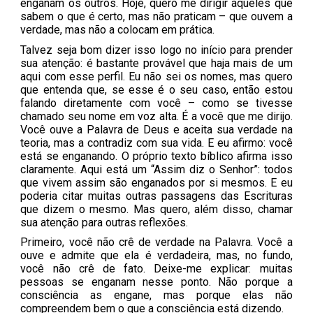
enganam os outros. Hoje, quero me dirigir àqueles que
sabem o que é certo, mas não praticam – que ouvem a
verdade, mas não a colocam em prática.
Talvez seja bom dizer isso logo no início para prender
sua atenção: é bastante provável que haja mais de um
aqui com esse perfil. Eu não sei os nomes, mas quero
que entenda que, se esse é o seu caso, então estou
falando diretamente com você – como se tivesse
chamado seu nome em voz alta. É a você que me dirijo.
Você ouve a Palavra de Deus e aceita sua verdade na
teoria, mas a contradiz com sua vida. E eu afirmo: você
está se enganando. O próprio texto bíblico afirma isso
claramente. Aqui está um “Assim diz o Senhor”: todos
que vivem assim são enganados por si mesmos. E eu
poderia citar muitas outras passagens das Escrituras
que dizem o mesmo. Mas quero, além disso, chamar
sua atenção para outras reflexões.
Primeiro, você não crê de verdade na Palavra. Você a
ouve e admite que ela é verdadeira, mas, no fundo,
você não crê de fato. Deixe-me explicar: muitas
pessoas se enganam nesse ponto. Não porque a
consciência as engane, mas porque elas não
compreendem bem o que a consciência está dizendo.