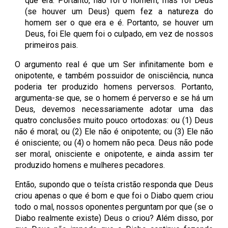
que era. Portanto, não foi o homem, mas foi Deus
(se houver um Deus) quem fez a natureza do
homem ser o que era e é. Portanto, se houver um
Deus, foi Ele quem foi o culpado, em vez de nossos
primeiros pais.
O argumento real é que um Ser infinitamente bom e
onipotente, e também possuidor de onisciência, nunca
poderia ter produzido homens perversos. Portanto,
argumenta-se que, se o homem é perverso e se há um
Deus, devemos necessariamente adotar uma das
quatro conclusões muito pouco ortodoxas: ou (1) Deus
não é moral; ou (2) Ele não é onipotente; ou (3) Ele não
é onisciente; ou (4) o homem não peca. Deus não pode
ser moral, onisciente e onipotente, e ainda assim ter
produzido homens e mulheres pecadores.
Então, supondo que o teísta cristão responda que Deus
criou apenas o que é bom e que foi o Diabo quem criou
todo o mal, nossos oponentes perguntam por que (se o
Diabo realmente existe) Deus o criou? Além disso, por