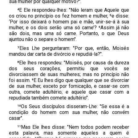
sua mulher por qualquer motivo?".
⁴E Ele respondeu-lhes: "Não leram que Aquele que
os criou no princípio os fez homem e mulher, ⁵e disse:
‘Por isso deixará o homem pai e mãe, unir-se-á à sua
mulher, e os dois serão uma só carne’? ⁶Assim já não
são dois, mas uma só carne. Portanto, o que Deus
ajuntou não o separe o homem".
⁷Eles Lhe perguntaram: "Por que, então, Moisés
mandou dar carta de divórcio e repudiá-la?".
⁸Ele lhes respondeu: "Moisés, por causa da dureza
dos seus corações, permitiu que vocês se
divorciassem de suas mulheres; mas no princípio não
foi assim. ⁹E Eu lhes digo que qualquer que se divorciar
de sua mulher, exceto por fornicação, e casar-se com
outra, comete adultério; e aquele que casar com a
repudiada também comete adultério".
¹⁰Os Seus discípulos disseram-Lhe: "Se essa é a
condição do homem com sua mulher, não convém
casar".
¹¹Mas Ele lhes disse: "Nem todos podem receber
esta palavra, mas somente aqueles a quem é