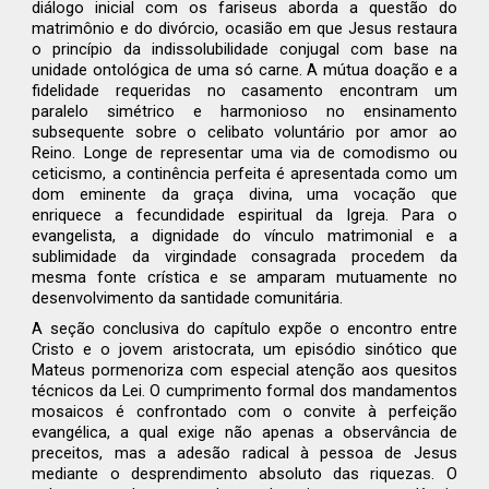
diálogo inicial com os fariseus aborda a questão do
matrimônio e do divórcio, ocasião em que Jesus restaura
o princípio da indissolubilidade conjugal com base na
unidade ontológica de uma só carne. A mútua doação e a
fidelidade requeridas no casamento encontram um
paralelo simétrico e harmonioso no ensinamento
subsequente sobre o celibato voluntário por amor ao
Reino. Longe de representar uma via de comodismo ou
ceticismo, a continência perfeita é apresentada como um
dom eminente da graça divina, uma vocação que
enriquece a fecundidade espiritual da Igreja. Para o
evangelista, a dignidade do vínculo matrimonial e a
sublimidade da virgindade consagrada procedem da
mesma fonte crística e se amparam mutuamente no
desenvolvimento da santidade comunitária.
A seção conclusiva do capítulo expõe o encontro entre
Cristo e o jovem aristocrata, um episódio sinótico que
Mateus pormenoriza com especial atenção aos quesitos
técnicos da Lei. O cumprimento formal dos mandamentos
mosaicos é confrontado com o convite à perfeição
evangélica, a qual exige não apenas a observância de
preceitos, mas a adesão radical à pessoa de Jesus
mediante o desprendimento absoluto das riquezas. O