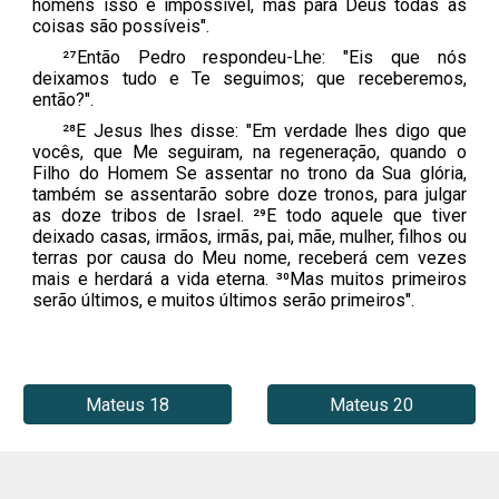
homens isso é impossível, mas para Deus todas as
coisas são possíveis".
²⁷Então Pedro respondeu-Lhe: "Eis que nós
deixamos tudo e Te seguimos; que receberemos,
então?".
²⁸E Jesus lhes disse: "Em verdade lhes digo que
vocês, que Me seguiram, na regeneração, quando o
Filho do Homem Se assentar no trono da Sua glória,
também se assentarão sobre doze tronos, para julgar
as doze tribos de Israel. ²⁹E todo aquele que tiver
deixado casas, irmãos, irmãs, pai, mãe, mulher, filhos ou
terras por causa do Meu nome, receberá cem vezes
mais e herdará a vida eterna. ³⁰Mas muitos primeiros
serão últimos, e muitos últimos serão primeiros".
Mateus 18
Mateus 20