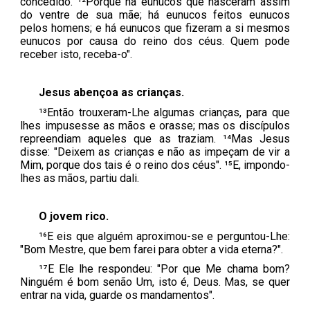
concedido. ¹²Porque há eunucos que nasceram assim
do ventre de sua mãe; há eunucos feitos eunucos
pelos homens; e há eunucos que fizeram a si mesmos
eunucos por causa do reino dos céus. Quem pode
receber isto, receba-o".
Jesus abençoa as crianças.
¹³Então trouxeram-Lhe algumas crianças, para que
lhes impusesse as mãos e orasse; mas os discípulos
repreendiam aqueles que as traziam. ¹⁴Mas Jesus
disse: "Deixem as crianças e não as impeçam de vir a
Mim, porque dos tais é o reino dos céus". ¹⁵E, impondo-
lhes as mãos, partiu dali.
O jovem rico.
¹⁶E eis que alguém aproximou-se e perguntou-Lhe:
"Bom Mestre, que bem farei para obter a vida eterna?".
¹⁷E Ele lhe respondeu: "Por que Me chama bom?
Ninguém é bom senão Um, isto é, Deus. Mas, se quer
entrar na vida, guarde os mandamentos".