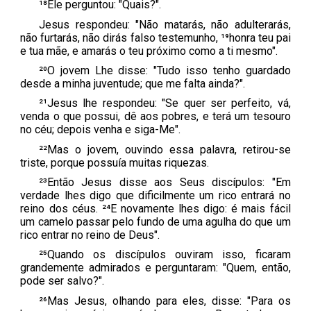
¹⁸Ele perguntou: "Quais?".
Jesus respondeu: "Não matarás, não adulterarás,
não furtarás, não dirás falso testemunho, ¹⁹honra teu pai
e tua mãe, e amarás o teu próximo como a ti mesmo".
²⁰O jovem Lhe disse: "Tudo isso tenho guardado
desde a minha juventude; que me falta ainda?".
²¹Jesus lhe respondeu: "Se quer ser perfeito, vá,
venda o que possui, dê aos pobres, e terá um tesouro
no céu; depois venha e siga-Me".
²²Mas o jovem, ouvindo essa palavra, retirou-se
triste, porque possuía muitas riquezas.
²³Então Jesus disse aos Seus discípulos: "Em
verdade lhes digo que dificilmente um rico entrará no
reino dos céus. ²⁴E novamente lhes digo: é mais fácil
um camelo passar pelo fundo de uma agulha do que um
rico entrar no reino de Deus".
²⁵Quando os discípulos ouviram isso, ficaram
grandemente admirados e perguntaram: "Quem, então,
pode ser salvo?".
²⁶Mas Jesus, olhando para eles, disse: "Para os