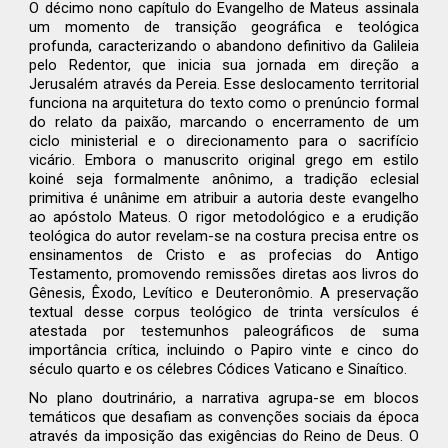
O décimo nono capítulo do Evangelho de Mateus assinala
um momento de transição geográfica e teológica
profunda, caracterizando o abandono definitivo da Galileia
pelo Redentor, que inicia sua jornada em direção a
Jerusalém através da Pereia. Esse deslocamento territorial
funciona na arquitetura do texto como o prenúncio formal
do relato da paixão, marcando o encerramento de um
ciclo ministerial e o direcionamento para o sacrifício
vicário. Embora o manuscrito original grego em estilo
koiné seja formalmente anônimo, a tradição eclesial
primitiva é unânime em atribuir a autoria deste evangelho
ao apóstolo Mateus. O rigor metodológico e a erudição
teológica do autor revelam-se na costura precisa entre os
ensinamentos de Cristo e as profecias do Antigo
Testamento, promovendo remissões diretas aos livros do
Gênesis, Êxodo, Levítico e Deuteronômio. A preservação
textual desse corpus teológico de trinta versículos é
atestada por testemunhos paleográficos de suma
importância crítica, incluindo o Papiro vinte e cinco do
século quarto e os célebres Códices Vaticano e Sinaítico.
No plano doutrinário, a narrativa agrupa-se em blocos
temáticos que desafiam as convenções sociais da época
através da imposição das exigências do Reino de Deus. O