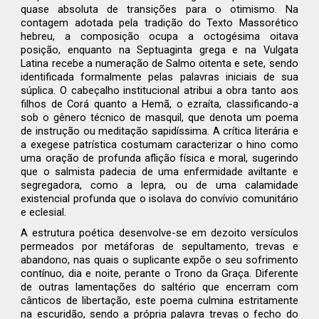
quase absoluta de transições para o otimismo. Na
contagem adotada pela tradição do Texto Massorético
hebreu, a composição ocupa a octogésima oitava
posição, enquanto na Septuaginta grega e na Vulgata
Latina recebe a numeração de Salmo oitenta e sete, sendo
identificada formalmente pelas palavras iniciais de sua
súplica. O cabeçalho institucional atribui a obra tanto aos
filhos de Corá quanto a Hemã, o ezraíta, classificando-a
sob o gênero técnico de masquil, que denota um poema
de instrução ou meditação sapidíssima. A crítica literária e
a exegese patrística costumam caracterizar o hino como
uma oração de profunda aflição física e moral, sugerindo
que o salmista padecia de uma enfermidade aviltante e
segregadora, como a lepra, ou de uma calamidade
existencial profunda que o isolava do convívio comunitário
e eclesial.
A estrutura poética desenvolve-se em dezoito versículos
permeados por metáforas de sepultamento, trevas e
abandono, nas quais o suplicante expõe o seu sofrimento
contínuo, dia e noite, perante o Trono da Graça. Diferente
de outras lamentações do saltério que encerram com
cânticos de libertação, este poema culmina estritamente
na escuridão, sendo a própria palavra trevas o fecho do