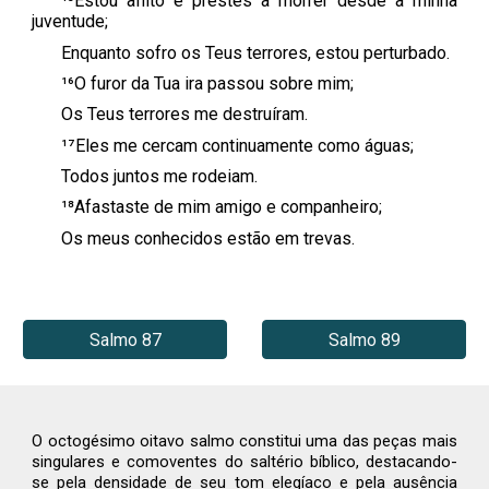
¹⁵Estou aflito e prestes a morrer desde a minha
juventude;
Enquanto sofro os Teus terrores, estou perturbado.
¹⁶O furor da Tua ira passou sobre mim;
Os Teus terrores me destruíram.
¹⁷Eles me cercam continuamente como águas;
Todos juntos me rodeiam.
¹⁸Afastaste de mim amigo e companheiro;
Os meus conhecidos estão em trevas.
Salmo 87
Salmo 89
O octogésimo oitavo salmo constitui uma das peças mais
singulares e comoventes do saltério bíblico, destacando-
se pela densidade de seu tom elegíaco e pela ausência