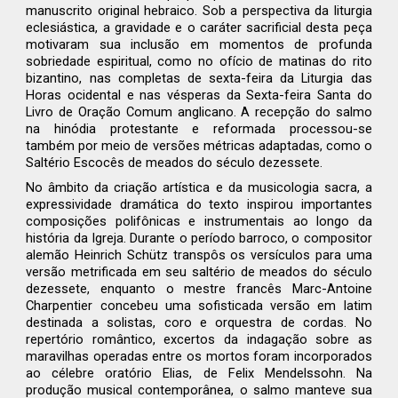
manuscrito original hebraico. Sob a perspectiva da liturgia
eclesiástica, a gravidade e o caráter sacrificial desta peça
motivaram sua inclusão em momentos de profunda
sobriedade espiritual, como no ofício de matinas do rito
bizantino, nas completas de sexta-feira da Liturgia das
Horas ocidental e nas vésperas da Sexta-feira Santa do
Livro de Oração Comum anglicano. A recepção do salmo
na hinódia protestante e reformada processou-se
também por meio de versões métricas adaptadas, como o
Saltério Escocês de meados do século dezessete.
No âmbito da criação artística e da musicologia sacra, a
expressividade dramática do texto inspirou importantes
composições polifônicas e instrumentais ao longo da
história da Igreja. Durante o período barroco, o compositor
alemão Heinrich Schütz transpôs os versículos para uma
versão metrificada em seu saltério de meados do século
dezessete, enquanto o mestre francês Marc-Antoine
Charpentier concebeu uma sofisticada versão em latim
destinada a solistas, coro e orquestra de cordas. No
repertório romântico, excertos da indagação sobre as
maravilhas operadas entre os mortos foram incorporados
ao célebre oratório Elias, de Felix Mendelssohn. Na
produção musical contemporânea, o salmo manteve sua