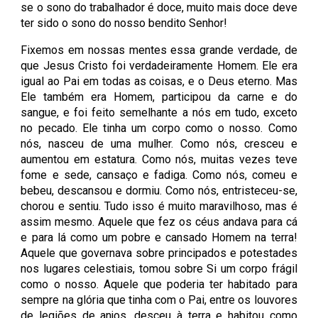
se o sono do trabalhador é doce, muito mais doce deve
ter sido o sono do nosso bendito Senhor!
Fixemos em nossas mentes essa grande verdade, de
que Jesus Cristo foi verdadeiramente Homem. Ele era
igual ao Pai em todas as coisas, e o Deus eterno. Mas
Ele também era Homem, participou da carne e do
sangue, e foi feito semelhante a nós em tudo, exceto
no pecado. Ele tinha um corpo como o nosso. Como
nós, nasceu de uma mulher. Como nós, cresceu e
aumentou em estatura. Como nós, muitas vezes teve
fome e sede, cansaço e fadiga. Como nós, comeu e
bebeu, descansou e dormiu. Como nós, entristeceu-se,
chorou e sentiu. Tudo isso é muito maravilhoso, mas é
assim mesmo. Aquele que fez os céus andava para cá
e para lá como um pobre e cansado Homem na terra!
Aquele que governava sobre principados e potestades
nos lugares celestiais, tomou sobre Si um corpo frágil
como o nosso. Aquele que poderia ter habitado para
sempre na glória que tinha com o Pai, entre os louvores
de legiões de anjos, desceu à terra e habitou como