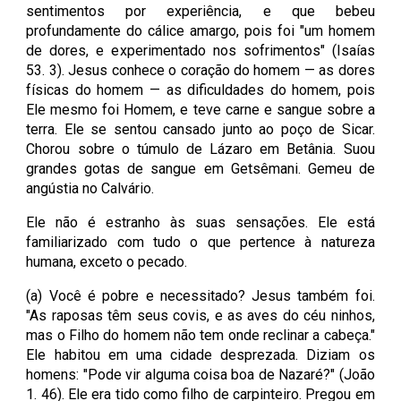
sentimentos por experiência, e que bebeu
profundamente do cálice amargo, pois foi "um homem
de dores, e experimentado nos sofrimentos" (Isaías
53. 3). Jesus conhece o coração do homem — as dores
físicas do homem — as dificuldades do homem, pois
Ele mesmo foi Homem, e teve carne e sangue sobre a
terra. Ele se sentou cansado junto ao poço de Sicar.
Chorou sobre o túmulo de Lázaro em Betânia. Suou
grandes gotas de sangue em Getsêmani. Gemeu de
angústia no Calvário.
Ele não é estranho às suas sensações. Ele está
familiarizado com tudo o que pertence à natureza
humana, exceto o pecado.
(a) Você é pobre e necessitado? Jesus também foi.
"As raposas têm seus covis, e as aves do céu ninhos,
mas o Filho do homem não tem onde reclinar a cabeça."
Ele habitou em uma cidade desprezada. Diziam os
homens: "Pode vir alguma coisa boa de Nazaré?" (João
1. 46). Ele era tido como filho de carpinteiro. Pregou em