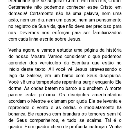
eternidade que se seguirá? Com o Rei dos reis, Cristo.
Certamente não podemos conhecer esse Cristo em
demasia! Certamente não há uma palavra, nem uma
ação, nem um dia, nem um passo, nem um pensamento
no registro de Sua vida, que não deva ser precioso para
nós. Devemos nos esforçar para ser familiarizados
com cada linha escrita sobre Jesus.
Venha agora, e vamos estudar uma página da história
do nosso Mestre. Vamos considerar o que podemos
aprender dos versículos da Escritura que estão no
início deste texto. Ali você vê Jesus atravessando o
lago da Galileia, em um barco com Seus discípulos.
Você vê uma tempestade repentina surgir enquanto Ele
dorme. As ondas batem no barco e o enchem. A morte
parece estar próxima. Os discípulos amedrontados
acordam o Mestre e clamam por ajuda. Ele se levanta e
repreende o vento e as ondas, e imediatamente há
bonança. Ele reprova com brandura os temores sem fé
de Seus companheiros, e tudo se acalma. Tal é o
quadro. É um quadro cheio de profunda instrução. Venha