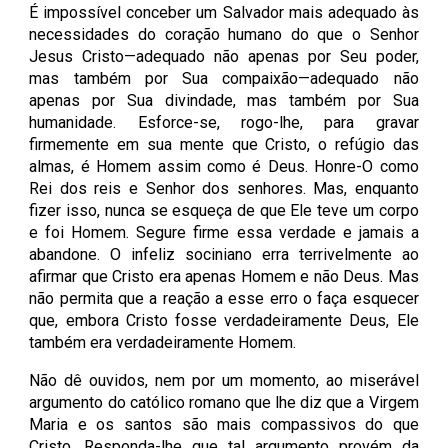
É impossível conceber um Salvador mais adequado às
necessidades do coração humano do que o Senhor
Jesus Cristo—adequado não apenas por Seu poder,
mas também por Sua compaixão—adequado não
apenas por Sua divindade, mas também por Sua
humanidade. Esforce-se, rogo-lhe, para gravar
firmemente em sua mente que Cristo, o refúgio das
almas, é Homem assim como é Deus. Honre-O como
Rei dos reis e Senhor dos senhores. Mas, enquanto
fizer isso, nunca se esqueça de que Ele teve um corpo
e foi Homem. Segure firme essa verdade e jamais a
abandone. O infeliz sociniano erra terrivelmente ao
afirmar que Cristo era apenas Homem e não Deus. Mas
não permita que a reação a esse erro o faça esquecer
que, embora Cristo fosse verdadeiramente Deus, Ele
também era verdadeiramente Homem.
Não dê ouvidos, nem por um momento, ao miserável
argumento do católico romano que lhe diz que a Virgem
Maria e os santos são mais compassivos do que
Cristo. Responda-lhe que tal argumento provém da