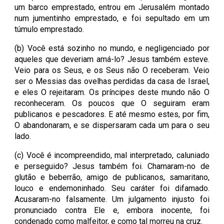
um barco emprestado, entrou em Jerusalém montado
num jumentinho emprestado, e foi sepultado em um
túmulo emprestado.
(b) Você está sozinho no mundo, e negligenciado por
aqueles que deveriam amá-lo? Jesus também esteve.
Veio para os Seus, e os Seus não O receberam. Veio
ser o Messias das ovelhas perdidas da casa de Israel,
e eles O rejeitaram. Os príncipes deste mundo não O
reconheceram. Os poucos que O seguiram eram
publicanos e pescadores. E até mesmo estes, por fim,
O abandonaram, e se dispersaram cada um para o seu
lado.
(c) Você é incompreendido, mal interpretado, caluniado
e perseguido? Jesus também foi. Chamaram-no de
glutão e beberrão, amigo de publicanos, samaritano,
louco e endemoninhado. Seu caráter foi difamado.
Acusaram-no falsamente. Um julgamento injusto foi
pronunciado contra Ele e, embora inocente, foi
condenado como malfeitor, e como tal morreu na cruz.