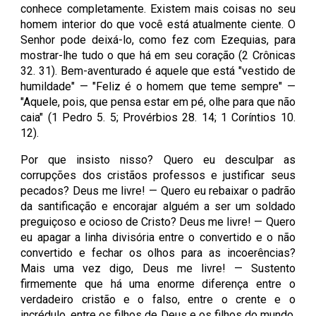
conhece completamente. Existem mais coisas no seu
homem interior do que você está atualmente ciente. O
Senhor pode deixá-lo, como fez com Ezequias, para
mostrar-lhe tudo o que há em seu coração (2 Crônicas
32. 31). Bem-aventurado é aquele que está "vestido de
humildade" — "Feliz é o homem que teme sempre" —
"Aquele, pois, que pensa estar em pé, olhe para que não
caia" (1 Pedro 5. 5; Provérbios 28. 14; 1 Coríntios 10.
12).
Por que insisto nisso? Quero eu desculpar as
corrupções dos cristãos professos e justificar seus
pecados? Deus me livre! — Quero eu rebaixar o padrão
da santificação e encorajar alguém a ser um soldado
preguiçoso e ocioso de Cristo? Deus me livre! — Quero
eu apagar a linha divisória entre o convertido e o não
convertido e fechar os olhos para as incoerências?
Mais uma vez digo, Deus me livre! — Sustento
firmemente que há uma enorme diferença entre o
verdadeiro cristão e o falso, entre o crente e o
incrédulo, entre os filhos de Deus e os filhos do mundo.