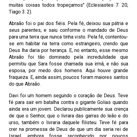
muitas coisas todos tropeçamos" (Eclesiastes 7. 20;
Tiago 3. 2).
Abraão foi o pai dos fiéis. Pela fé, deixou sua pátria e
seus parentes, e saiu conforme o mandado de Deus
para uma terra que nunca tinha visto. Pela fé, contentou-
se em habitar na terra como estrangeiro, crendo que
Deus lha daria por herança. E, no entanto, esse mesmo
Abraão foi tão dominado pela incredulidade que
permitiu que Sara fosse chamada sua irmã, e não sua
esposa, por medo dos homens. Aqui houve grande
fraqueza. E, ainda assim, poucos foram maiores santos
do que Abraão.
Davi foi um homem segundo o coração de Deus. Teve
fé para sair em batalha contra o gigante Golias quando
ainda era um jovem. Declarou publicamente sua crença
de que o Senhor, que o livrara das garras do leão e do
urso, também o livraria daquele filisteu. Teve fé para
crer na promessa de Deus de que um dia seria rei de
Israel, embora fosse reconhecido por poucos