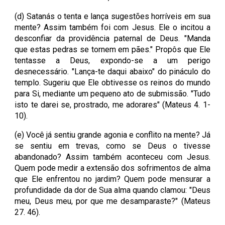
(d) Satanás o tenta e lança sugestões horríveis em sua
mente? Assim também foi com Jesus. Ele o incitou a
desconfiar da providência paternal de Deus. "Manda
que estas pedras se tornem em pães." Propôs que Ele
tentasse a Deus, expondo-se a um perigo
desnecessário. "Lança-te daqui abaixo" do pináculo do
templo. Sugeriu que Ele obtivesse os reinos do mundo
para Si, mediante um pequeno ato de submissão. "Tudo
isto te darei se, prostrado, me adorares" (Mateus 4. 1-
10).
(e) Você já sentiu grande agonia e conflito na mente? Já
se sentiu em trevas, como se Deus o tivesse
abandonado? Assim também aconteceu com Jesus.
Quem pode medir a extensão dos sofrimentos de alma
que Ele enfrentou no jardim? Quem pode mensurar a
profundidade da dor de Sua alma quando clamou: "Deus
meu, Deus meu, por que me desamparaste?" (Mateus
27. 46).