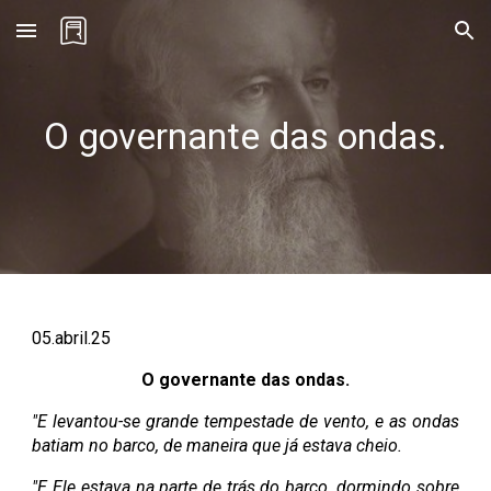
Skip to main content
Skip to navigation
O governante das ondas.
0
5
.abril.25
O governante das ondas.
"E levantou-se grande tempestade de vento, e as ondas
batiam no barco, de maneira que já estava cheio.
"E Ele estava na parte de trás do barco, dormindo sobre