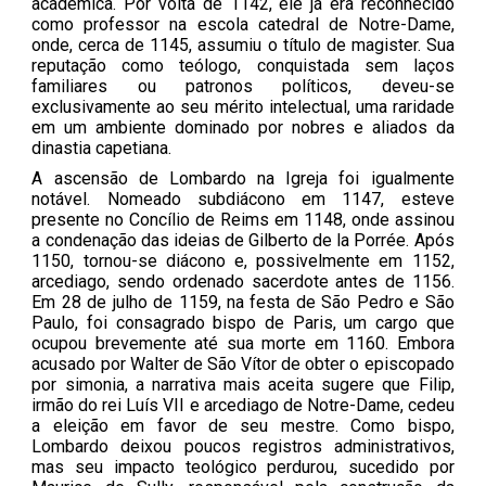
acadêmica. Por volta de 1142, ele já era reconhecido
como professor na escola catedral de Notre-Dame,
onde, cerca de 1145, assumiu o título de magister. Sua
reputação como teólogo, conquistada sem laços
familiares ou patronos políticos, deveu-se
exclusivamente ao seu mérito intelectual, uma raridade
em um ambiente dominado por nobres e aliados da
dinastia capetiana.
A ascensão de Lombardo na Igreja foi igualmente
notável. Nomeado subdiácono em 1147, esteve
presente no Concílio de Reims em 1148, onde assinou
a condenação das ideias de Gilberto de la Porrée. Após
1150, tornou-se diácono e, possivelmente em 1152,
arcediago, sendo ordenado sacerdote antes de 1156.
Em 28 de julho de 1159, na festa de São Pedro e São
Paulo, foi consagrado bispo de Paris, um cargo que
ocupou brevemente até sua morte em 1160. Embora
acusado por Walter de São Vítor de obter o episcopado
por simonia, a narrativa mais aceita sugere que Filip,
irmão do rei Luís VII e arcediago de Notre-Dame, cedeu
a eleição em favor de seu mestre. Como bispo,
Lombardo deixou poucos registros administrativos,
mas seu impacto teológico perdurou, sucedido por