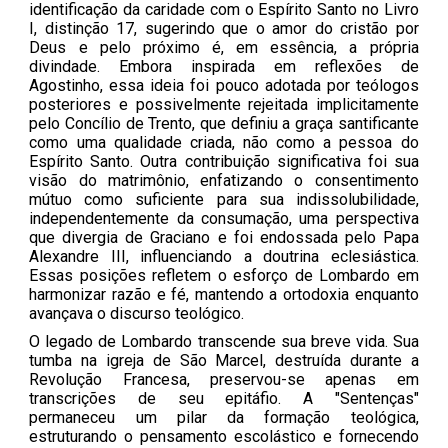
identificação da caridade com o Espírito Santo no Livro
I, distinção 17, sugerindo que o amor do cristão por
Deus e pelo próximo é, em essência, a própria
divindade. Embora inspirada em reflexões de
Agostinho, essa ideia foi pouco adotada por teólogos
posteriores e possivelmente rejeitada implicitamente
pelo Concílio de Trento, que definiu a graça santificante
como uma qualidade criada, não como a pessoa do
Espírito Santo. Outra contribuição significativa foi sua
visão do matrimônio, enfatizando o consentimento
mútuo como suficiente para sua indissolubilidade,
independentemente da consumação, uma perspectiva
que divergia de Graciano e foi endossada pelo Papa
Alexandre III, influenciando a doutrina eclesiástica.
Essas posições refletem o esforço de Lombardo em
harmonizar razão e fé, mantendo a ortodoxia enquanto
avançava o discurso teológico.
O legado de Lombardo transcende sua breve vida. Sua
tumba na igreja de São Marcel, destruída durante a
Revolução Francesa, preservou-se apenas em
transcrições de seu epitáfio. A "Sentenças"
permaneceu um pilar da formação teológica,
estruturando o pensamento escolástico e fornecendo