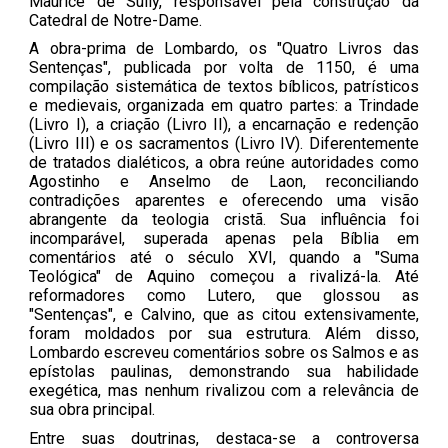
Maurice de Sully, responsável pela construção da
Catedral de Notre-Dame.
A obra-prima de Lombardo, os "Quatro Livros das
Sentenças", publicada por volta de 1150, é uma
compilação sistemática de textos bíblicos, patrísticos
e medievais, organizada em quatro partes: a Trindade
(Livro I), a criação (Livro II), a encarnação e redenção
(Livro III) e os sacramentos (Livro IV). Diferentemente
de tratados dialéticos, a obra reúne autoridades como
Agostinho e Anselmo de Laon, reconciliando
contradições aparentes e oferecendo uma visão
abrangente da teologia cristã. Sua influência foi
incomparável, superada apenas pela Bíblia em
comentários até o século XVI, quando a "Suma
Teológica" de Aquino começou a rivalizá-la. Até
reformadores como Lutero, que glossou as
"Sentenças", e Calvino, que as citou extensivamente,
foram moldados por sua estrutura. Além disso,
Lombardo escreveu comentários sobre os Salmos e as
epístolas paulinas, demonstrando sua habilidade
exegética, mas nenhum rivalizou com a relevância de
sua obra principal.
Entre suas doutrinas, destaca-se a controversa