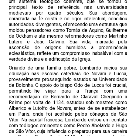
um sistema teológico coerente, que se tornou o
principal texto de referência nas universidades
medievais por quatro séculos. Sua abordagem,
enraizada na fé cristã e no rigor intelectual, conciliou
autoridades divergentes, oferecendo uma estrutura que
moldou pensadores como Tomás de Aquino, Guilherme
de Ockham e até mesmo reformadores como Martinho
Lutero e João Calvino. Sua vida, marcada pela
ascensão de origens humildes à proeminência
eclesiástica, reflete um compromisso inabalável com a
verdade divina e a edificação da Igreja.
Oriundo de uma família pobre, Lombardo iniciou sua
educação nas escolas catedrais de Novara e Lucca,
provavelmente prosseguindo estudos na Universidade
de Bolonha. O apoio do bispo Odo de Lucca foi crucial,
permitindo-lhe viajar para a França com uma
recomendação de Bernardo de Claraval. Chegando a
Reims por volta de 1134, estudou sob mestres como
Alberico e Lutolfo de Novara, antes de se estabelecer
em Paris, onde foi acolhido pelos cônegos de São
Vítor. Na capital francesa, Lombardo entrou em contato
com teólogos eminentes como Pedro Abelardo e Hugo
de São Vítor, cuja influência o preparou para sua carreira