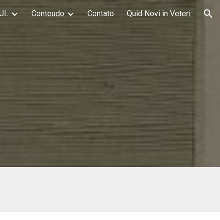
JL
Conteudo
Contato
Quid Novi in Veteri
ion