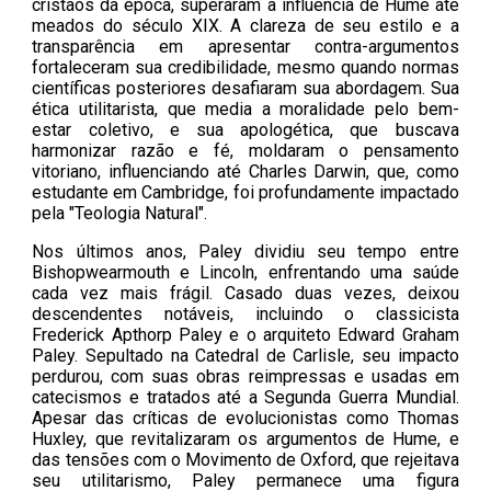
cristãos da época, superaram a influência de Hume até
meados do século XIX. A clareza de seu estilo e a
transparência em apresentar contra-argumentos
fortaleceram sua credibilidade, mesmo quando normas
científicas posteriores desafiaram sua abordagem. Sua
ética utilitarista, que media a moralidade pelo bem-
estar coletivo, e sua apologética, que buscava
harmonizar razão e fé, moldaram o pensamento
vitoriano, influenciando até Charles Darwin, que, como
estudante em Cambridge, foi profundamente impactado
pela "Teologia Natural".
Nos últimos anos, Paley dividiu seu tempo entre
Bishopwearmouth e Lincoln, enfrentando uma saúde
cada vez mais frágil. Casado duas vezes, deixou
descendentes notáveis, incluindo o classicista
Frederick Apthorp Paley e o arquiteto Edward Graham
Paley. Sepultado na Catedral de Carlisle, seu impacto
perdurou, com suas obras reimpressas e usadas em
catecismos e tratados até a Segunda Guerra Mundial.
Apesar das críticas de evolucionistas como Thomas
Huxley, que revitalizaram os argumentos de Hume, e
das tensões com o Movimento de Oxford, que rejeitava
seu utilitarismo, Paley permanece uma figura