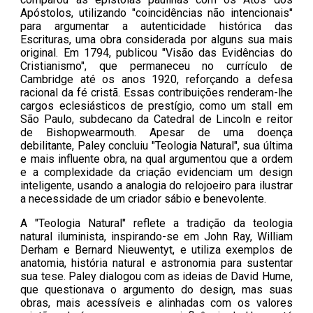
Apóstolos, utilizando "coincidências não intencionais"
para argumentar a autenticidade histórica das
Escrituras, uma obra considerada por alguns sua mais
original. Em 1794, publicou "Visão das Evidências do
Cristianismo", que permaneceu no currículo de
Cambridge até os anos 1920, reforçando a defesa
racional da fé cristã. Essas contribuições renderam-lhe
cargos eclesiásticos de prestígio, como um stall em
São Paulo, subdecano da Catedral de Lincoln e reitor
de Bishopwearmouth. Apesar de uma doença
debilitante, Paley concluiu "Teologia Natural", sua última
e mais influente obra, na qual argumentou que a ordem
e a complexidade da criação evidenciam um design
inteligente, usando a analogia do relojoeiro para ilustrar
a necessidade de um criador sábio e benevolente.
A "Teologia Natural" reflete a tradição da teologia
natural iluminista, inspirando-se em John Ray, William
Derham e Bernard Nieuwentyt, e utiliza exemplos de
anatomia, história natural e astronomia para sustentar
sua tese. Paley dialogou com as ideias de David Hume,
que questionava o argumento do design, mas suas
obras, mais acessíveis e alinhadas com os valores