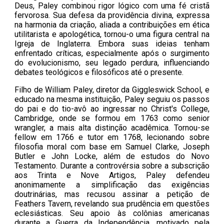
Deus, Paley combinou rigor lógico com uma fé cristã
fervorosa. Sua defesa da providência divina, expressa
na harmonia da criação, aliada a contribuições em ética
utilitarista e apologética, tornou-o uma figura central na
Igreja de Inglaterra. Embora suas ideias tenham
enfrentado críticas, especialmente após o surgimento
do evolucionismo, seu legado perdura, influenciando
debates teológicos e filosóficos até o presente.
Filho de William Paley, diretor da Giggleswick School, e
educado na mesma instituição, Paley seguiu os passos
do pai e do tio-avô ao ingressar no Christ's College,
Cambridge, onde se formou em 1763 como senior
wrangler, a mais alta distinção acadêmica. Tornou-se
fellow em 1766 e tutor em 1768, lecionando sobre
filosofia moral com base em Samuel Clarke, Joseph
Butler e John Locke, além de estudos do Novo
Testamento. Durante a controvérsia sobre a subscrição
aos Trinta e Nove Artigos, Paley defendeu
anonimamente a simplificação das exigências
doutrinárias, mas recusou assinar a petição de
Feathers Tavern, revelando sua prudência em questões
eclesiásticas. Seu apoio às colônias americanas
durante a Guerra da Independência, motivado pela