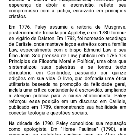
esperança de abolir a escravidão, reflete seu
compromisso com a justiça, enraizado em princípios
cristãos.
Em 1776, Paley assumiu a reitoria de Musgrave,
posteriormente trocada por Appleby, e em 1780 tornou-
se vigário de Dalston. Em 1782, foi nomeado arcediago
de Carlisle, onde manteve laços estreitos com a família
Law, especialmente com o bispo Edmund Law e seu
filho John. Sob pressão de Law, publicou em 1785 "Os
Princípios de Filosofia Moral e Política", uma obra que
sistematizou suas palestras e se tornou texto
obrigatório em Cambridge, passando por quinze
edições em sua vida. O livro, que defendia uma ética
utilitarista baseada na promoção da felicidade geral,
incluía uma crítica contundente à escravidão, ampliando
a atenção pública para a causa abolicionista. Paley
reforçou essa posição em um discurso em Carlisle,
publicado em 1789, demonstrando sua habilidade em
conectar teologia e questões sociais.
Na década de 1790, Paley consolidou sua reputação
como apologista. Em "Horae Paulinae" (1790), ele
comparou as epístolas paulinas com os Atos dos