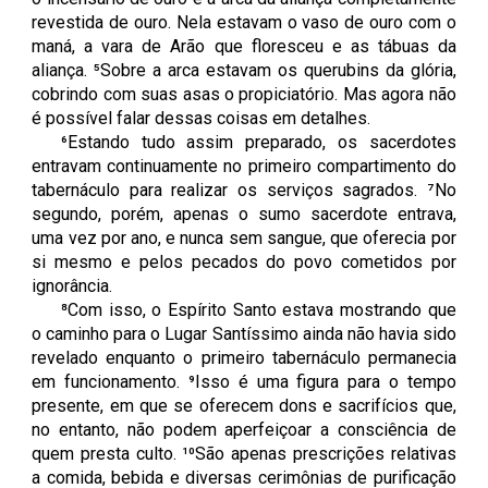
revestida de ouro. Nela estavam o vaso de ouro com o
maná, a vara de Arão que floresceu e as tábuas da
aliança. ⁵Sobre a arca estavam os querubins da glória,
cobrindo com suas asas o propiciatório. Mas agora não
é possível falar dessas coisas em detalhes.
⁶Estando tudo assim preparado, os sacerdotes
entravam continuamente no primeiro compartimento do
tabernáculo para realizar os serviços sagrados. ⁷No
segundo, porém, apenas o sumo sacerdote entrava,
uma vez por ano, e nunca sem sangue, que oferecia por
si mesmo e pelos pecados do povo cometidos por
ignorância.
⁸Com isso, o Espírito Santo estava mostrando que
o caminho para o Lugar Santíssimo ainda não havia sido
revelado enquanto o primeiro tabernáculo permanecia
em funcionamento. ⁹Isso é uma figura para o tempo
presente, em que se oferecem dons e sacrifícios que,
no entanto, não podem aperfeiçoar a consciência de
quem presta culto. ¹⁰São apenas prescrições relativas
a comida, bebida e diversas cerimônias de purificação