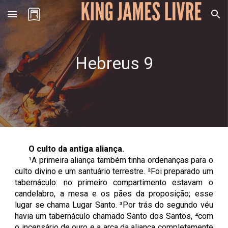
Skip to main content
Skip to navigation
Hebreus
9
O culto da antiga aliança
.
¹A primeira aliança também tinha ordenanças para o
culto divino e um santuário terrestre. ²Foi preparado um
tabernáculo: no primeiro compartimento estavam o
candelabro, a mesa e os pães da proposição; esse
lugar se chama Lugar Santo. ³Por trás do segundo véu
havia um tabernáculo chamado Santo dos Santos, ⁴com
o incensário de ouro e a arca da aliança completamente