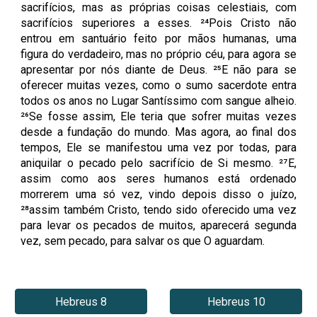
sacrifícios, mas as próprias coisas celestiais, com
sacrifícios superiores a esses. ²⁴Pois Cristo não
entrou em santuário feito por mãos humanas, uma
figura do verdadeiro, mas no próprio céu, para agora se
apresentar por nós diante de Deus. ²⁵E não para se
oferecer muitas vezes, como o sumo sacerdote entra
todos os anos no Lugar Santíssimo com sangue alheio.
²⁶Se fosse assim, Ele teria que sofrer muitas vezes
desde a fundação do mundo. Mas agora, ao final dos
tempos, Ele se manifestou uma vez por todas, para
aniquilar o pecado pelo sacrifício de Si mesmo.
²⁷E,
assim como aos seres humanos está ordenado
morrerem uma só vez, vindo depois disso o juízo,
²⁸assim também Cristo, tendo sido oferecido uma vez
para levar os pecados de muitos, aparecerá segunda
vez, sem pecado, para salvar os que O aguardam.
Hebreus 8
Hebreus 10