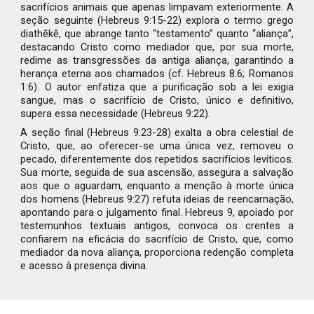
sacrifícios animais que apenas limpavam exteriormente. A
seção seguinte (Hebreus 9:15-22) explora o termo grego
diathēkē, que abrange tanto “testamento” quanto “aliança”,
destacando Cristo como mediador que, por sua morte,
redime as transgressões da antiga aliança, garantindo a
herança eterna aos chamados (cf. Hebreus 8:6; Romanos
1:6). O autor enfatiza que a purificação sob a lei exigia
sangue, mas o sacrifício de Cristo, único e definitivo,
supera essa necessidade (Hebreus 9:22).
A seção final (Hebreus 9:23-28) exalta a obra celestial de
Cristo, que, ao oferecer-se uma única vez, removeu o
pecado, diferentemente dos repetidos sacrifícios levíticos.
Sua morte, seguida de sua ascensão, assegura a salvação
aos que o aguardam, enquanto a menção à morte única
dos homens (Hebreus 9:27) refuta ideias de reencarnação,
apontando para o julgamento final. Hebreus 9, apoiado por
testemunhos textuais antigos, convoca os crentes a
confiarem na eficácia do sacrifício de Cristo, que, como
mediador da nova aliança, proporciona redenção completa
e acesso à presença divina.