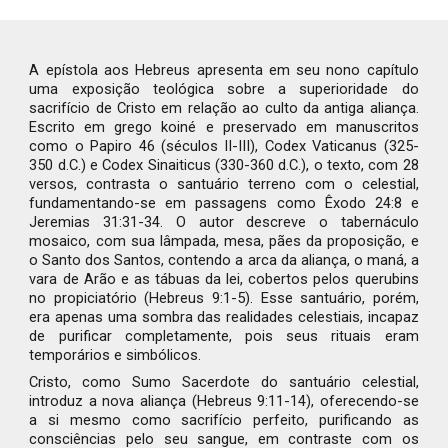
A epístola aos Hebreus apresenta em seu nono capítulo
uma exposição teológica sobre a superioridade do
sacrifício de Cristo em relação ao culto da antiga aliança.
Escrito em grego koiné e preservado em manuscritos
como o Papiro 46 (séculos II-III), Codex Vaticanus (325-
350 d.C.) e Codex Sinaiticus (330-360 d.C.), o texto, com 28
versos, contrasta o santuário terreno com o celestial,
fundamentando-se em passagens como Êxodo 24:8 e
Jeremias 31:31-34. O autor descreve o tabernáculo
mosaico, com sua lâmpada, mesa, pães da proposição, e
o Santo dos Santos, contendo a arca da aliança, o maná, a
vara de Arão e as tábuas da lei, cobertos pelos querubins
no propiciatório (Hebreus 9:1-5). Esse santuário, porém,
era apenas uma sombra das realidades celestiais, incapaz
de purificar completamente, pois seus rituais eram
temporários e simbólicos.
Cristo, como Sumo Sacerdote do santuário celestial,
introduz a nova aliança (Hebreus 9:11-14), oferecendo-se
a si mesmo como sacrifício perfeito, purificando as
consciências pelo seu sangue, em contraste com os