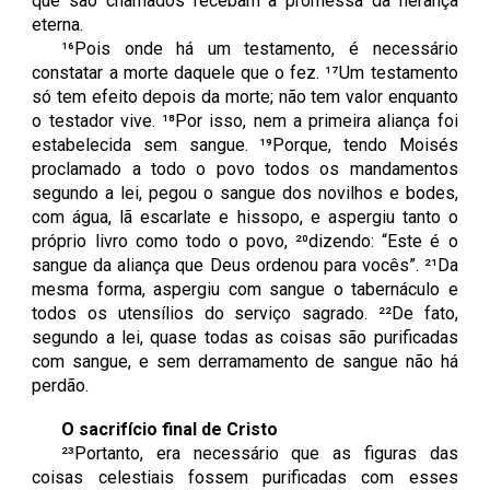
que são chamados recebam a promessa da herança
eterna.
¹⁶Pois onde há um testamento, é necessário
constatar a morte daquele que o fez. ¹⁷Um testamento
só tem efeito depois da morte; não tem valor enquanto
o testador vive.
¹⁸Por isso, nem a primeira aliança foi
estabelecida sem sangue. ¹⁹Porque, tendo Moisés
proclamado a todo o povo todos os mandamentos
segundo a lei, pegou o sangue dos novilhos e bodes,
com água, lã escarlate e hissopo, e aspergiu tanto o
próprio livro como todo o povo, ²⁰dizendo: “Este é o
sangue da aliança que Deus ordenou para vocês”. ²¹Da
mesma forma, aspergiu com sangue o tabernáculo e
todos os utensílios do serviço sagrado. ²²De fato,
segundo a lei, quase todas as coisas são purificadas
com sangue, e sem derramamento de sangue não há
perdão.
O sacrifício final de Cristo
²³Portanto, era necessário que as figuras das
coisas celestiais fossem purificadas com esses