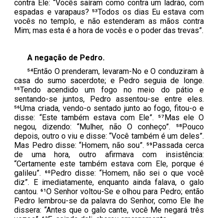
contra Ele: “Vocês saíram como contra um ladrão, com
espadas e varapaus? ⁵³Todos os dias Eu estava com
vocês no templo, e não estenderam as mãos contra
Mim; mas esta é a hora de vocês e o poder das trevas”.
A negação de Pedro.
⁵⁴Então O prenderam, levaram-No e O conduziram à
casa do sumo sacerdote; e Pedro seguia de longe.
⁵⁵Tendo acendido um fogo no meio do pátio e
sentando-se juntos, Pedro assentou-se entre eles.
⁵⁶Uma criada, vendo-o sentado junto ao fogo, fitou-o e
disse: “Este também estava com Ele”. ⁵⁷Mas ele O
negou, dizendo: “Mulher, não O conheço”. ⁵⁸Pouco
depois, outro o viu e disse: “Você também é um deles”.
Mas Pedro disse: “Homem, não sou”. ⁵⁹Passada cerca
de uma hora, outro afirmava com insistência:
“Certamente este também estava com Ele, porque é
galileu”. ⁶⁰Pedro disse: “Homem, não sei o que você
diz”. E imediatamente, enquanto ainda falava, o galo
cantou. ⁶¹O Senhor voltou-Se e olhou para Pedro; então
Pedro lembrou-se da palavra do Senhor, como Ele lhe
dissera: “Antes que o galo cante, você Me negará três