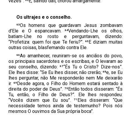
vezes”. ⁶²E, saindo dali, chorou amargamente.
Os ultrajes e o conselho.
⁶³Os homens que guardavam Jesus zombavam
d’Ele e O espancavam. ⁶⁴Vendando-Lhe os olhos,
batiam-Lhe no rosto e perguntavam, dizendo:
“Profetiza: quem foi que Te feriu?”. ⁶⁵E diziam muitas
outras coisas, blasfemando contra Ele.
⁶⁶Ao amanhecer, reuniram-se os anciãos do povo,
os principais sacerdotes e os escribas, e O levaram ao
seu conselho, dizendo: ⁶⁷“És Tu o Cristo? Dize-nos”.
Ele lhes disse: “Se Eu lhes disser, não crerão; ⁶⁸e, se Eu
lhes perguntar, não Me responderão nem Me deixarão
ir. ⁶⁹Desde agora, o Filho do Homem estará sentado à
direita do poder de Deus”. ⁷⁰Então todos disseram: “És
Tu, então, o Filho de Deus?”. Ele lhes respondeu:
“Vocês dizem que Eu sou”. ⁷¹Eles disseram: “Que
necessidade temos ainda de testemunho? Pois nós
mesmos O ouvimos da Sua própria boca”.