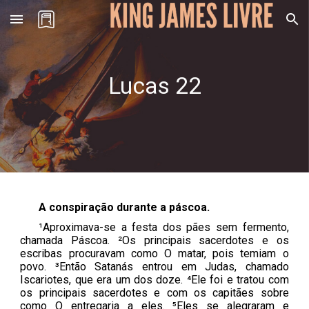
Skip to main content
Skip to navigation
Lucas 2
2
A conspiração durante a páscoa.
¹Aproximava-se a festa dos pães sem fermento,
chamada Páscoa. ²Os principais sacerdotes e os
escribas procuravam como O matar, pois temiam o
povo. ³Então Satanás entrou em Judas, chamado
Iscariotes, que era um dos doze. ⁴Ele foi e tratou com
os principais sacerdotes e com os capitães sobre
como O entregaria a eles. ⁵Eles se alegraram e