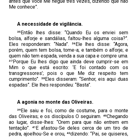
antes que você Me negue três vezes, dizendo que não
Me conhece”.
A necessidade de vigilância.
³⁵Então lhes disse: “Quando Eu os enviei sem
bolsa, alforje e sandálias, faltou-lhes alguma coisa?”.
Eles responderam: “Nada”. ³⁶Ele lhes disse: “Agora,
porém, quem tem bolsa, tome-a; e também o alforje; e
quem não tem espada, venda a sua capa e compre uma.
³⁷Porque Eu lhes digo que ainda deve cumprir-se em
Mim o que está escrito: ‘E foi contado com os
transgressores’; pois o que Me diz respeito tem
cumprimento”. ³⁸Eles disseram: “Senhor, eis aqui duas
espadas”. Ele lhes respondeu: “Basta”.
A agonia no monte das Oliveiras.
³⁹Ele saiu e foi, como de costume, para o monte
das Oliveiras; e os discípulos O seguiram. ⁴⁰Chegando
ao lugar, disse-lhes: “Orem para que não entrem em
tentação”. ⁴¹E afastou-Se deles cerca de um tiro de
pedra, ajoelhou-Se e orou, ⁴²dizendo: “Pai, se quiseres,