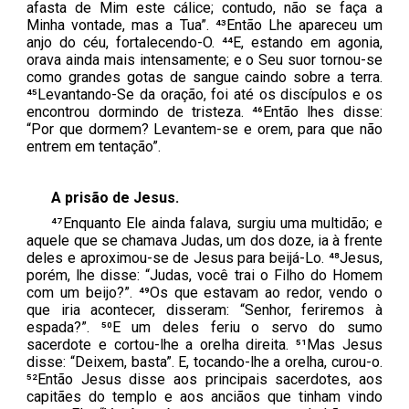
afasta de Mim este cálice; contudo, não se faça a
Minha vontade, mas a Tua”. ⁴³Então Lhe apareceu um
anjo do céu, fortalecendo-O. ⁴⁴E, estando em agonia,
orava ainda mais intensamente; e o Seu suor tornou-se
como grandes gotas de sangue caindo sobre a terra.
⁴⁵Levantando-Se da oração, foi até os discípulos e os
encontrou dormindo de tristeza. ⁴⁶Então lhes disse:
“Por que dormem? Levantem-se e orem, para que não
entrem em tentação”.
A prisão de Jesus.
⁴⁷Enquanto Ele ainda falava, surgiu uma multidão; e
aquele que se chamava Judas, um dos doze, ia à frente
deles e aproximou-se de Jesus para beijá-Lo. ⁴⁸Jesus,
porém, lhe disse: “Judas, você trai o Filho do Homem
com um beijo?”. ⁴⁹Os que estavam ao redor, vendo o
que iria acontecer, disseram: “Senhor, feriremos à
espada?”. ⁵⁰E um deles feriu o servo do sumo
sacerdote e cortou-lhe a orelha direita. ⁵¹Mas Jesus
disse: “Deixem, basta”. E, tocando-lhe a orelha, curou-o.
⁵²Então Jesus disse aos principais sacerdotes, aos
capitães do templo e aos anciãos que tinham vindo