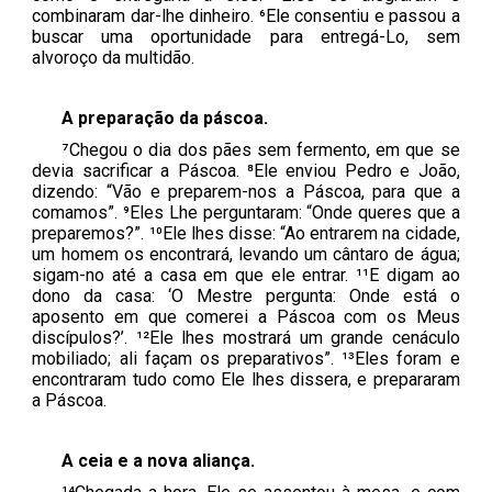
combinaram dar-lhe dinheiro. ⁶Ele consentiu e passou a
buscar uma oportunidade para entregá-Lo, sem
alvoroço da multidão.
A preparação da páscoa.
⁷Chegou o dia dos pães sem fermento, em que se
devia sacrificar a Páscoa. ⁸Ele enviou Pedro e João,
dizendo: “Vão e preparem-nos a Páscoa, para que a
comamos”. ⁹Eles Lhe perguntaram: “Onde queres que a
preparemos?”. ¹⁰Ele lhes disse: “Ao entrarem na cidade,
um homem os encontrará, levando um cântaro de água;
sigam-no até a casa em que ele entrar. ¹¹E digam ao
dono da casa: ‘O Mestre pergunta: Onde está o
aposento em que comerei a Páscoa com os Meus
discípulos?’. ¹²Ele lhes mostrará um grande cenáculo
mobiliado; ali façam os preparativos”. ¹³Eles foram e
encontraram tudo como Ele lhes dissera, e prepararam
a Páscoa.
A ceia e a nova aliança.