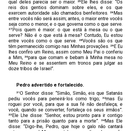
qual deles parecia ser o maior. ²⁵Ele lhes disse: “Os
reis dos gentios dominam sobre eles, e os que
exercem autoridade são chamados benfeitores. ²⁶Mas
entre vocês não será assim; antes, o maior entre vocês
seja como o menor, e o que governa como o que serve.
²⁷Pois quem é maior: o que está à mesa ou o que
serve? Não é o que está à mesa? Contudo, Eu estou
entre vocês como o que serve. ²⁸Vocês são os que
têm permanecido comigo nas Minhas provações. ²⁹E Eu
lhes confiro um Reino, assim como Meu Pai o conferiu
a Mim, ³⁰para que comam e bebam à Minha mesa no
Meu Reino e se assentem em tronos para julgar as
doze tribos de Israel”.
Pedro advertido e fortalecido.
³¹O Senhor disse: “Simão, Simão, eis que Satanás
pediu vocês para peneirá-los como trigo; ³²mas Eu
roguei por você, para que a sua fé não desfaleça; e
você, quando se converter, fortaleça os seus irmãos”.
³³Ele Lhe disse: “Senhor, estou pronto para ir contigo
tanto para a prisão quanto para a morte”. ³⁴Mas Ele
disse: “Digo-lhe, Pedro, que hoje o galo não cantará