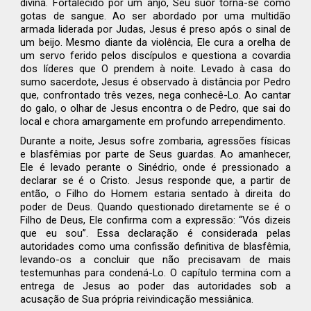
divina. Fortalecido por um anjo, Seu suor torna-se como
gotas de sangue. Ao ser abordado por uma multidão
armada liderada por Judas, Jesus é preso após o sinal de
um beijo. Mesmo diante da violência, Ele cura a orelha de
um servo ferido pelos discípulos e questiona a covardia
dos líderes que O prendem à noite. Levado à casa do
sumo sacerdote, Jesus é observado à distância por Pedro
que, confrontado três vezes, nega conhecê-Lo. Ao cantar
do galo, o olhar de Jesus encontra o de Pedro, que sai do
local e chora amargamente em profundo arrependimento.
Durante a noite, Jesus sofre zombaria, agressões físicas
e blasfêmias por parte de Seus guardas. Ao amanhecer,
Ele é levado perante o Sinédrio, onde é pressionado a
declarar se é o Cristo. Jesus responde que, a partir de
então, o Filho do Homem estaria sentado à direita do
poder de Deus. Quando questionado diretamente se é o
Filho de Deus, Ele confirma com a expressão: “Vós dizeis
que eu sou”. Essa declaração é considerada pelas
autoridades como uma confissão definitiva de blasfêmia,
levando-os a concluir que não precisavam de mais
testemunhas para condená-Lo. O capítulo termina com a
entrega de Jesus ao poder das autoridades sob a
acusação de Sua própria reivindicação messiânica.