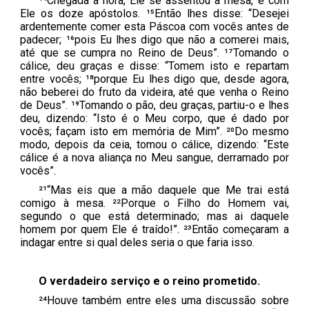
¹⁴Chegada a hora, Ele se assentou à mesa, e com
Ele os doze apóstolos. ¹⁵Então lhes disse: “Desejei
ardentemente comer esta Páscoa com vocês antes de
padecer; ¹⁶pois Eu lhes digo que não a comerei mais,
até que se cumpra no Reino de Deus”. ¹⁷Tomando o
cálice, deu graças e disse: “Tomem isto e repartam
entre vocês; ¹⁸porque Eu lhes digo que, desde agora,
não beberei do fruto da videira, até que venha o Reino
de Deus”. ¹⁹Tomando o pão, deu graças, partiu-o e lhes
deu, dizendo: “Isto é o Meu corpo, que é dado por
vocês; façam isto em memória de Mim”. ²⁰Do mesmo
modo, depois da ceia, tomou o cálice, dizendo: “Este
cálice é a nova aliança no Meu sangue, derramado por
vocês”.
²¹“Mas eis que a mão daquele que Me trai está
comigo à mesa. ²²Porque o Filho do Homem vai,
segundo o que está determinado; mas ai daquele
homem por quem Ele é traído!”. ²³Então começaram a
indagar entre si qual deles seria o que faria isso.
O verdadeiro serviço e o reino prometido.
²⁴Houve também entre eles uma discussão sobre