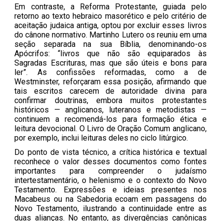
Em contraste, a Reforma Protestante, guiada pelo
retorno ao texto hebraico masorético e pelo critério de
aceitação judaica antiga, optou por excluir esses livros
do cânone normativo. Martinho Lutero os reuniu em uma
seção separada na sua Bíblia, denominando-os
Apócrifos: “livros que não são equiparados às
Sagradas Escrituras, mas que são úteis e bons para
ler”. As confissões reformadas, como a de
Westminster, reforçaram essa posição, afirmando que
tais escritos carecem de autoridade divina para
confirmar doutrinas, embora muitos protestantes
históricos — anglicanos, luteranos e metodistas —
continuem a recomendá-los para formação ética e
leitura devocional. O Livro de Oração Comum anglicano,
por exemplo, inclui leituras deles no ciclo litúrgico.
Do ponto de vista técnico, a crítica histórica e textual
reconhece o valor desses documentos como fontes
importantes para compreender o judaísmo
intertestamentário, o helenismo e o contexto do Novo
Testamento. Expressões e ideias presentes nos
Macabeus ou na Sabedoria ecoam em passagens do
Novo Testamento, ilustrando a continuidade entre as
duas alianças. No entanto, as divergências canônicas