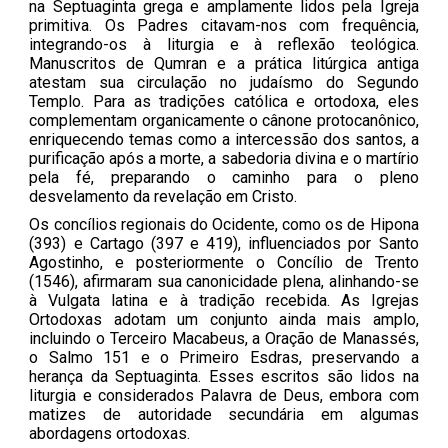
na Septuaginta grega e amplamente lidos pela Igreja
primitiva. Os Padres citavam-nos com frequência,
integrando-os à liturgia e à reflexão teológica.
Manuscritos de Qumran e a prática litúrgica antiga
atestam sua circulação no judaísmo do Segundo
Templo. Para as tradições católica e ortodoxa, eles
complementam organicamente o cânone protocanônico,
enriquecendo temas como a intercessão dos santos, a
purificação após a morte, a sabedoria divina e o martírio
pela fé, preparando o caminho para o pleno
desvelamento da revelação em Cristo.
Os concílios regionais do Ocidente, como os de Hipona
(393) e Cartago (397 e 419), influenciados por Santo
Agostinho, e posteriormente o Concílio de Trento
(1546), afirmaram sua canonicidade plena, alinhando-se
à Vulgata latina e à tradição recebida. As Igrejas
Ortodoxas adotam um conjunto ainda mais amplo,
incluindo o Terceiro Macabeus, a Oração de Manassés,
o Salmo 151 e o Primeiro Esdras, preservando a
herança da Septuaginta. Esses escritos são lidos na
liturgia e considerados Palavra de Deus, embora com
matizes de autoridade secundária em algumas
abordagens ortodoxas.