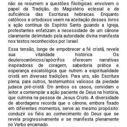
não se resumem a questões filológicas: envolvem o
papel da Tradição, do Magistério eclesial e da
suficiência das Escrituras hebraicas. Enquanto
católicos e ortodoxos veem na aceitação desses livros
a ação contínua do Espírito Santo guiando a Igreja,
protestantes enfatizam a necessidade de um cânone
claramente delimitado pela autoridade divina manifesta
nos textos reconhecidos por Israel.
Essa tensão, longe de empobrecer a fé cristã, revela
sua vitalidade histórica. Os
deuterocanônicos/apócrifos oferecem narrativas
inspiradoras de coragem, sabedoria prática e
esperança escatológica que nutrem a espiritualidade
cristã em diversas tradições. Para uns, são Escritura
plena; para outros, testemunhos valiosos da piedade
judaica pré-cristã. Em ambos os casos, convidam o
leitor a contemplar a ação paciente de Deus na história,
que culmina na pessoa de Jesus Cristo. A diversidade
de abordagens recorda que o cânone, embora fixado
em diferentes momentos, serve ao mesmo propósito:
conduzir os fiéis ao conhecimento do Deus que se
revela progressivamente e se manifesta plenamente
no Verbo encarnado.