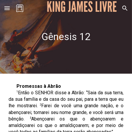
Skip to main content
Skip to navigation
Gênesis 1
2
Promessas à Abrão
1
Então o SENHOR disse a Abrão: “Saia da sua terra,
da sua família e da casa do seu pai, para a terra que eu
2
lhe mostrarei.
Farei de você uma grande nação, e o
abençoarei; tornarei seu nome grande, e você será uma
3
bênção.
Abençoarei os que o abençoarem e
amaldiçoarei os que o amaldiçoarem; e por meio de
você todas as famílias da terra serão abençoadas”.