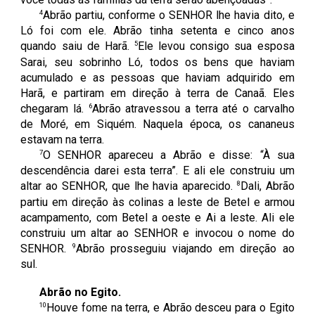
4
Abrão partiu, conforme o SENHOR lhe havia dito, e
Ló foi com ele. Abrão tinha setenta e cinco anos
5
quando saiu de Harã.
Ele levou consigo sua esposa
Sarai, seu sobrinho Ló, todos os bens que haviam
acumulado e as pessoas que haviam adquirido em
Harã, e partiram em direção à terra de Canaã. Eles
6
chegaram lá.
Abrão atravessou a terra até o carvalho
de Moré, em Siquém. Naquela época, os cananeus
estavam na terra.
7
O SENHOR apareceu a Abrão e disse: “À sua
descendência darei esta terra”. E ali ele construiu um
8
altar ao SENHOR, que lhe havia aparecido.
Dali, Abrão
partiu em direção às colinas a leste de Betel e armou
acampamento, com Betel a oeste e Ai a leste. Ali ele
construiu um altar ao SENHOR e invocou o nome do
9
SENHOR.
Abrão prosseguiu viajando em direção ao
sul.
Abrão no Egito.
10
Houve fome na terra, e Abrão desceu para o Egito