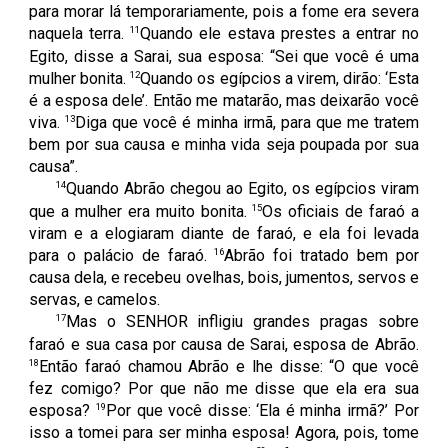
para morar lá temporariamente, pois a fome era severa
11
naquela terra.
Quando ele estava prestes a entrar no
Egito, disse a Sarai, sua esposa: “Sei que você é uma
12
mulher bonita.
Quando os egípcios a virem, dirão: ‘Esta
é a esposa dele’. Então me matarão, mas deixarão você
13
viva.
Diga que você é minha irmã, para que me tratem
bem por sua causa e minha vida seja poupada por sua
causa”.
14
Quando Abrão chegou ao Egito, os egípcios viram
15
que a mulher era muito bonita.
Os oficiais de faraó a
viram e a elogiaram diante de faraó, e ela foi levada
16
para o palácio de faraó.
Abrão foi tratado bem por
causa dela, e recebeu ovelhas, bois, jumentos, servos e
servas, e camelos.
17
Mas o SENHOR infligiu grandes pragas sobre
faraó e sua casa por causa de Sarai, esposa de Abrão.
18
Então faraó chamou Abrão e lhe disse: “O que você
fez comigo? Por que não me disse que ela era sua
19
esposa?
Por que você disse: ‘Ela é minha irmã?’ Por
isso a tomei para ser minha esposa! Agora, pois, tome