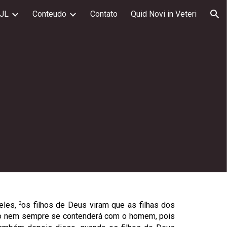
JL
Conteudo
Contato
Quid Novi in Veteri
ion
2
eles,
os filhos de Deus viram que as filhas dos
ito nem sempre se contenderá com o homem, pois