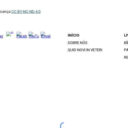
licença
CC BY-NC-ND 4.0
.
INÍCIO
L
SOBRE NÓS
BÍ
QUID NOVI IN VETERI
PA
R