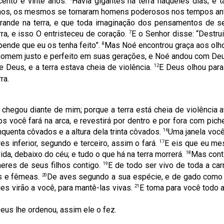
cento e vinte anos.
Havia gigantes na terra naqueles dias; e
filhos, os mesmos se tornaram homens poderosos nos tempos an
rande na terra, e que toda imaginação dos pensamentos de 
7
ra, e isso O entristeceu de coração.
E o Senhor disse: “Destru
8
epende que eu os tenha feito”.
Mas Noé encontrou graça aos olh
homem justo e perfeito em suas gerações, e Noé andou com De
12
 Deus, e a terra estava cheia de violência.
E Deus olhou para 
ra.
chegou diante de mim; porque a terra está cheia de violência at
s você fará na arca, e revestirá por dentro e por fora com pich
16
nquenta côvados e a altura dela trinta côvados.
Uma janela você
17
es inferior, segundo e terceiro, assim o fará.
E eis que eu me
18
ida, debaixo do céu; e tudo o que há na terra morrerá.
Mas conti
19
heres de seus filhos contigo.
E de todo ser vivo de toda a car
20
s e fêmeas.
De aves segundo a sua espécie, e de gado como a 
21
s virão a você, para mantê-las vivas.
E toma para você todo a
us lhe ordenou, assim ele o fez.