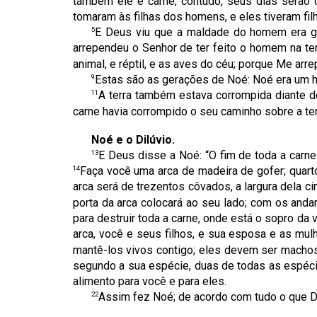
também ele é carne; contudo, seus dias serão 
tomaram às filhas dos homens, e eles tiveram 
5
E Deus viu que a maldade do homem era g
arrependeu o Senhor de ter feito o homem na ter
animal, e réptil, e as aves do céu; porque Me arr
9
Estas são as gerações de Noé: Noé era um 
11
A terra também estava corrompida diante de
carne havia corrompido o seu caminho sobre a ter
Noé e o Dilúvio.
13
E Deus disse a Noé: “O fim de toda a carne 
14
Faça você uma arca de madeira de gofer; quarto
arca será de trezentos côvados, a largura dela ci
porta da arca colocará ao seu lado; com os andar
para destruir toda a carne, onde está o sopro da v
arca, você e seus filhos, e sua esposa e as mul
mantê-los vivos contigo; eles devem ser macho
segundo a sua espécie, duas de todas as espécie
alimento para você e para eles.
22
Assim fez Noé; de acordo com tudo o que De