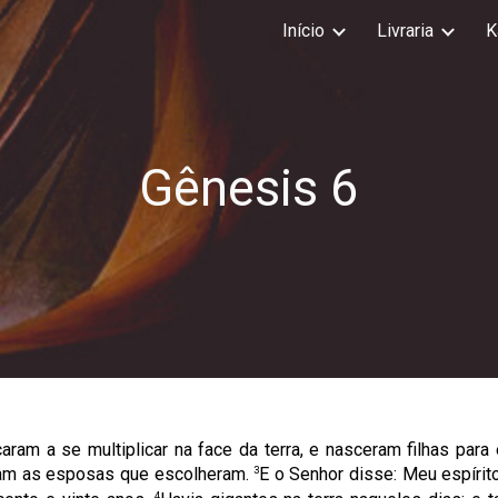
Início
Livraria
K
ip to main content
Skip to navigat
Gênesis
6
m a se multiplicar na face da terra, e nasceram filhas para 
3
aram as esposas que escolheram.
E o Senhor disse: Meu espír
4