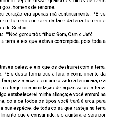
 também depois disso, quando os filhos de Deus
tigos, homens de renome.
6
seu coração era apenas má continuamente.
E se
irei o homem que criei da face da terra; homem e
os do Senhor.
10
us.
Noé gerou três filhos: Sem, Cam e Jafé.
a terra e eis que estava corrompida; pois toda a
ravés deles; e eis que os destruirei com a terra.
15
e.
E é desta forma que a fará: o comprimento da
 fará para a arca, e em um côvado a terminará; e a
smo trago uma inundação de águas sobre a terra,
go estabelecerei minha aliança; e você entrará na
ne, dois de todos os tipos você trará à arca, para
sua espécie, de toda coisa que rasteja na terra
limento que é consumido, e o ajuntará; e será por