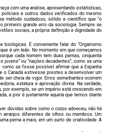
meça com uma análise, apresentando estatísticas,
os policiais e outros dados verificados do mesmo
se método cuidadoso, sólido e científico que “o
 o primeiro grande erro da sociologia. Sempre se
stões sociais, a própria definição e dignidade do
 biológicas. É conveniente falar do “Organismo
o do que é um leão. No momento em que começamos
ó porque cada homem tem duas pernas, cinquenta
ões jovens” ou “nações decadentes”, como se uma
 – como se fosse possível afirmar que a Espanha
 se o Canadá estivesse prestes a desenvolver um
de ser cheia de vigor. Erros semelhantes ocorrem
oria, estatura e aprovação divina. Na verdade,
, por exemplo, se um império está crescendo em
ada, a pior é justamente aquela que temos diante
aver dúvidas sobre como o corpo adoeceu, não há
m arranjos diferentes de olhos ou membros. Um
ma perna a mais, em um surto de criatividade. A