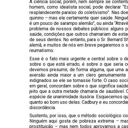
A ciência social, porém, nem sempre se content
homem, como idealista social, pode declarar “E
resplandecente paraíso do coletivismo”. Nas doen
quinino – mas ele certamente quer saúde. Ningué
é um pouco de sarampo alemão”, ou ainda “Atravé
problema de nossos debates públicos: alguns 
saúde, condições que outros chamariam de estado
de seus dentes. No entanto, para o Sr. Bernard S
alemã, e muitos de nós em breve pegaremos o sa
reumatismo.
Esse é o fato mais urgente e central sobre o
sobre o que está errado; é sobre o que seria 
devemos presumir, de forma alguma, que uma ar
aversão ainda maior a um clero genuinamente 
indignados se ele se tornasse forte. O caso so
em geral, concordam sobre o que significa saúde
jeito que a outra metade chamaria de saudável
espécie de unanimidade ilusória. Esquecemos qu
quanto ao bom uso delas. Cadbury e eu concorda
discordância.
Sustento, por isso, que o método sociológico com
Ninguém aqui gosta de pobreza extrema – mas
prostituição – mas nem todos aprovamos a casti