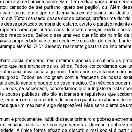
a com a alma humana como ela é; tem à disposição uma série de
stou cansado de ser puritano; quero ser pagão”, ou “Além des
ças físicas, esse tipo de dilema não existe quanto ao ideal a 
m diz “Estou cansado dessa dor de cabeça; prefiro uma dor de d
s dessa provação sombria do catarro, avisto o paraíso radiante
propõem curas que outros considerariam doenças ainda piores
s infecciosos. Belloc disse uma vez que não abriria mão da i
haw, a propriedade não é um dente – é uma dor de dente. Lorde 
rampo alemão. O Dr. Saleeby realmente gostaria de implementar
 debate social moderno: não estamos apenas discutindo os pr
certo que nos arrancamos os olhos. Todos concordamos que um
istocracia ativa seria algo bom. Todos nos revoltamos com 
religioso. Todos se indignam com a fraqueza de nosso exérci
cial é exatamente o oposto do caso médico. Os médicos podem d
. Já nós, na sociedade, concordamos que a Inglaterra está do
. Os abusos públicos são tão evidentes e repulsivos que acab
e, embora estejamos todos de acordo quanto aos abusos de ce
mos que um mau bar é algo desprezível. Mas seria diante de um
um é praticamente inútil: dissecar primeiro a pobreza extrema 
 o cenário mudaria se começássemos a discutir a pobreza 
dade. A única forma eficaz de discutir o mal social é partir