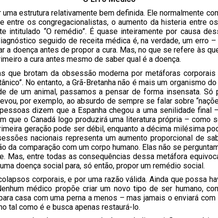
 uma estrutura relativamente bem definida. Ele normalmente co
de entre os congregacionalistas, o aumento da histeria entre 
te intitulado “O remédio”. É quase inteiramente por causa des
agnóstico seguido de receita médica é, na verdade, um erro –
ar a doença antes de propor a cura. Mas, no que se refere às que
imeiro a cura antes mesmo de saber qual é a doença.
s que brotam da obsessão moderna por metáforas corporais e
itânico”. No entanto, a Grã-Bretanha não é mais um organism
dade de um animal, passamos a pensar de forma insensata. S
evou, por exemplo, ao absurdo de sempre se falar sobre “naç
As pessoas dizem que a Espanha chegou a uma senilidade final
m que o Canadá logo produzirá uma literatura própria – como
imeira geração pode ser débil, enquanto a décima milésima po
sões nacionais representa um aumento proporcional de sabed
o da comparação com um corpo humano. Elas não se perguntam
ce. Mas, entre todas as consequências dessa metáfora equivoc
ma doença social para, só então, propor um remédio social.
colapsos corporais, e por uma razão válida. Ainda que possa h
Nenhum médico propõe criar um novo tipo de ser humano, co
para casa com uma perna a menos – mas jamais o enviará com u
no tal como é e busca apenas restaurá-lo.