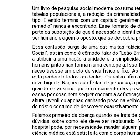
Um livro de pesquisa social moderna costuma ter
tabelas populacionais, a redução da criminalida
tipo. E então termina com um capítulo geralmen
remédio” nunca é encontrado. Esse formato de di
parte da suposição de que é necessário identific
ser humano exigem o oposto: que se descubra pr
Essa confusão surge de uma das muitas falácia
Social”, assim como é cômodo falar do “Leão Br
a atribuir a uma nação a unidade e a simplici
homens juntos não formam uma centopeia. Isso l
nação tivesse um ciclo de vida físico e fixo. 
está perdendo todos os dentes. Ou então afirma
novo bigode. Nações são feitas de pessoas; a pr
quando se assume que o crescimento das posses
essas pessoas nem sequer chegam à sofisticaçã
altura juvenil ou apenas ganhando peso na velhi
de nós: o costume de descrever exaustivamente u
Falamos primeiro da doença quando se trata de 
dúvidas sobre como ele deve ser restaurado. 
hospital pode, por necessidade, mandar alguém 
ciência médica está satisfeita com o corpo huma