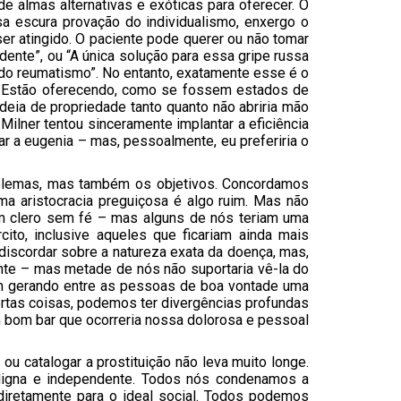
 almas alternativas e exóticas para oferecer. O
sa escura provação do individualismo, enxergo o
ser atingido. O paciente pode querer ou não tomar
ente”, ou “A única solução para essa gripe russa
 do reumatismo”. No entanto, exatamente esse é o
. Estão oferecendo, como se fossem estados de
deia de propriedade tanto quanto não abriria mão
Milner tentou sinceramente implantar a eficiência
 a eugenia – mas, pessoalmente, eu preferiria o
oblemas, mas também os objetivos. Concordamos
a aristocracia preguiçosa é algo ruim. Mas não
um clero sem fé – mas alguns de nós teriam uma
to, inclusive aqueles que ficariam ainda mais
iscordar sobre a natureza exata da doença, mas,
ente – mas metade de nós não suportaria vê-la do
am gerando entre as pessoas de boa vontade uma
rtas coisas, podemos ter divergências profundas
 bom bar que ocorreria nossa dolorosa e pessoal
ou catalogar a prostituição não leva muito longe.
digna e independente. Todos nós condenamos a
 diretamente para o ideal social. Todos podemos