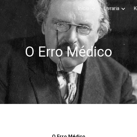
Início
Livraria
K
ip to main content
Skip to navigat
O Erro Médico
O Erro Médico