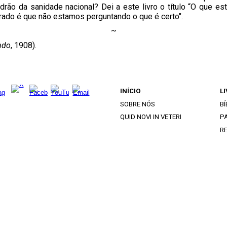
drão da sanidade nacional? Dei a este livro o título “O que 
rrado é que não estamos perguntando o que é certo".
~
ndo
, 1908).
INÍCIO
L
SOBRE NÓS
BÍ
QUID NOVI IN VETERI
PA
R