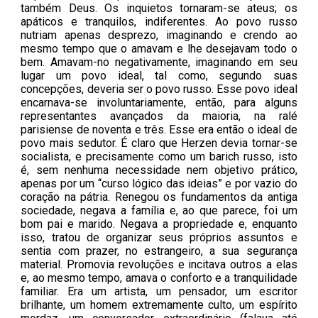
também Deus. Os inquietos tornaram-se ateus; os
apáticos e tranquilos, indiferentes. Ao povo russo
nutriam apenas desprezo, imaginando e crendo ao
mesmo tempo que o amavam e lhe desejavam todo o
bem. Amavam-no negativamente, imaginando em seu
lugar um povo ideal, tal como, segundo suas
concepções, deveria ser o povo russo. Esse povo ideal
encarnava-se involuntariamente, então, para alguns
representantes avançados da maioria, na ralé
parisiense de noventa e três. Esse era então o ideal de
povo mais sedutor. É claro que Herzen devia tornar-se
socialista, e precisamente como um barich russo, isto
é, sem nenhuma necessidade nem objetivo prático,
apenas por um “curso lógico das ideias” e por vazio do
coração na pátria. Renegou os fundamentos da antiga
sociedade, negava a família e, ao que parece, foi um
bom pai e marido. Negava a propriedade e, enquanto
isso, tratou de organizar seus próprios assuntos e
sentia com prazer, no estrangeiro, a sua segurança
material. Promovia revoluções e incitava outros a elas
e, ao mesmo tempo, amava o conforto e a tranquilidade
familiar. Era um artista, um pensador, um escritor
brilhante, um homem extremamente culto, um espírito