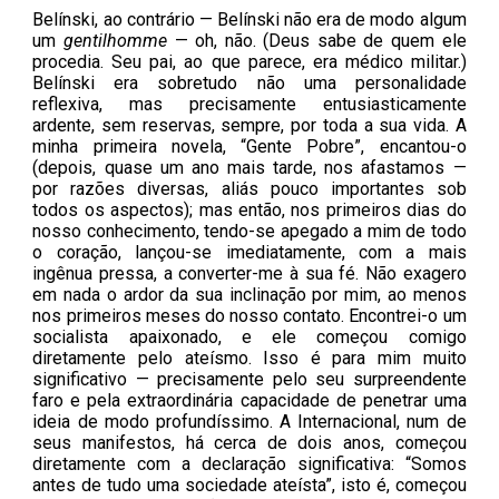
Belínski, ao contrário — Belínski não era de modo algum
um
gentilhomme
— oh, não. (Deus sabe de quem ele
procedia. Seu pai, ao que parece, era médico militar.)
Belínski era sobretudo não uma personalidade
reflexiva, mas precisamente entusiasticamente
ardente, sem reservas, sempre, por toda a sua vida. A
minha primeira novela, “Gente Pobre”, encantou-o
(depois, quase um ano mais tarde, nos afastamos —
por razões diversas, aliás pouco importantes sob
todos os aspectos); mas então, nos primeiros dias do
nosso conhecimento, tendo-se apegado a mim de todo
o coração, lançou-se imediatamente, com a mais
ingênua pressa, a converter-me à sua fé. Não exagero
em nada o ardor da sua inclinação por mim, ao menos
nos primeiros meses do nosso contato. Encontrei-o um
socialista apaixonado, e ele começou comigo
diretamente pelo ateísmo. Isso é para mim muito
significativo — precisamente pelo seu surpreendente
faro e pela extraordinária capacidade de penetrar uma
ideia de modo profundíssimo. A Internacional, num de
seus manifestos, há cerca de dois anos, começou
diretamente com a declaração significativa: “Somos
antes de tudo uma sociedade ateísta”, isto é, começou