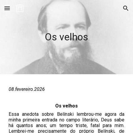
Skip to main content
Skip to navigation
Os velhos
08
.
fevereiro
.202
6
Os velhos
Essa anedota sobre Belínski lembrou-me agora da
minha primeira entrada no campo literário, Deus sabe
há quantos anos; um tempo triste, fatal para mim.
Lembrei-me precisamente do próprio Belínski, de