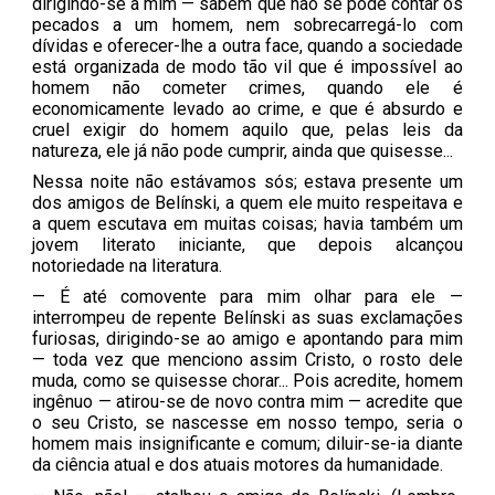
dirigindo-se a mim — sabem que não se pode contar os
pecados a um homem, nem sobrecarregá-lo com
dívidas e oferecer-lhe a outra face, quando a sociedade
está organizada de modo tão vil que é impossível ao
homem não cometer crimes, quando ele é
economicamente levado ao crime, e que é absurdo e
cruel exigir do homem aquilo que, pelas leis da
natureza, ele já não pode cumprir, ainda que quisesse...
Nessa noite não estávamos sós; estava presente um
dos amigos de Belínski, a quem ele muito respeitava e
a quem escutava em muitas coisas; havia também um
jovem literato iniciante, que depois alcançou
notoriedade na literatura.
— É até comovente para mim olhar para ele —
interrompeu de repente Belínski as suas exclamações
furiosas, dirigindo-se ao amigo e apontando para mim
— toda vez que menciono assim Cristo, o rosto dele
muda, como se quisesse chorar... Pois acredite, homem
ingênuo — atirou-se de novo contra mim — acredite que
o seu Cristo, se nascesse em nosso tempo, seria o
homem mais insignificante e comum; diluir-se-ia diante
da ciência atual e dos atuais motores da humanidade.