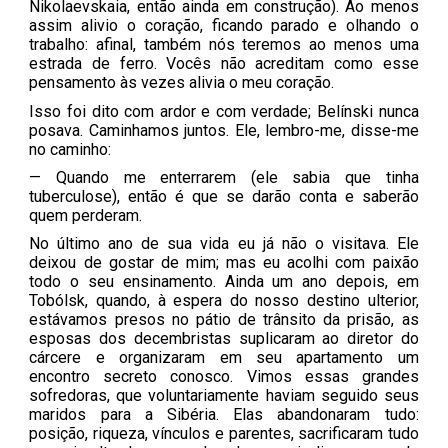
Nikolaevskaia, então ainda em construção). Ao menos
assim alivio o coração, ficando parado e olhando o
trabalho: afinal, também nós teremos ao menos uma
estrada de ferro. Vocês não acreditam como esse
pensamento às vezes alivia o meu coração.
Isso foi dito com ardor e com verdade; Belínski nunca
posava. Caminhamos juntos. Ele, lembro-me, disse-me
no caminho:
— Quando me enterrarem (ele sabia que tinha
tuberculose), então é que se darão conta e saberão
quem perderam.
No último ano de sua vida eu já não o visitava. Ele
deixou de gostar de mim; mas eu acolhi com paixão
todo o seu ensinamento. Ainda um ano depois, em
Tobólsk, quando, à espera do nosso destino ulterior,
estávamos presos no pátio de trânsito da prisão, as
esposas dos decembristas suplicaram ao diretor do
cárcere e organizaram em seu apartamento um
encontro secreto conosco. Vimos essas grandes
sofredoras, que voluntariamente haviam seguido seus
maridos para a Sibéria. Elas abandonaram tudo:
posição, riqueza, vínculos e parentes, sacrificaram tudo