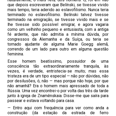
que depois escreveram que Belínski, se tivesse vivido
mais tempo, teria aderido ao eslavofilismo. Nunca teria
terminado no eslavofilismo. Belínski talvez tivesse
terminado na emigração, se tivesse vivido mais e se
lhe tivesse sido possível emigrar, e agora vagaria
como um velhinho pequeno e entusiasta, com a antiga
fé ardente, que não admitia a mínima dúvida, por
congressos da Alemanha e da Suíça, ou teria se
tornado ajudante de alguma Marie Goegg alemã,
correndo de um lado para outro em alguma questão
feminina.
Esse homem beatíssimo, possuidor de uma
consciência tão extraordinariamente tranquila, às
vezes, é verdade, entristecia-se muito; mas essa
tristeza era de um tipo especial — não por dúvidas, não
por desilusões, ó, não — mas porque não hoje, por que
não amanhã? Era o homem mais apressado de toda a
Rússia. Uma vez encontrei-o por volta das três da tarde
junto à igreja de Znamênskaia. Disse-me que saíra para
passear e estava voltando para casa.
— Entro aqui com frequência para ver como anda a
construção (da estação da estrada de ferro