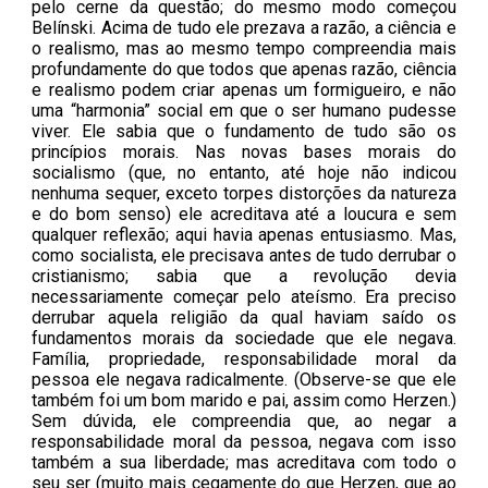
pelo cerne da questão; do mesmo modo começou
Belínski. Acima de tudo ele prezava a razão, a ciência e
o realismo, mas ao mesmo tempo compreendia mais
profundamente do que todos que apenas razão, ciência
e realismo podem criar apenas um formigueiro, e não
uma “harmonia” social em que o ser humano pudesse
viver. Ele sabia que o fundamento de tudo são os
princípios morais. Nas novas bases morais do
socialismo (que, no entanto, até hoje não indicou
nenhuma sequer, exceto torpes distorções da natureza
e do bom senso) ele acreditava até a loucura e sem
qualquer reflexão; aqui havia apenas entusiasmo. Mas,
como socialista, ele precisava antes de tudo derrubar o
cristianismo; sabia que a revolução devia
necessariamente começar pelo ateísmo. Era preciso
derrubar aquela religião da qual haviam saído os
fundamentos morais da sociedade que ele negava.
Família, propriedade, responsabilidade moral da
pessoa ele negava radicalmente. (Observe-se que ele
também foi um bom marido e pai, assim como Herzen.)
Sem dúvida, ele compreendia que, ao negar a
responsabilidade moral da pessoa, negava com isso
também a sua liberdade; mas acreditava com todo o
seu ser (muito mais cegamente do que Herzen, que ao