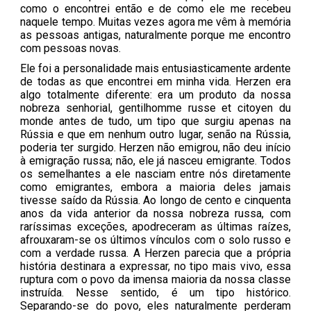
como o encontrei então e de como ele me recebeu
naquele tempo. Muitas vezes agora me vêm à memória
as pessoas antigas, naturalmente porque me encontro
com pessoas novas.
Ele foi a personalidade mais entusiasticamente ardente
de todas as que encontrei em minha vida. Herzen era
algo totalmente diferente: era um produto da nossa
nobreza senhorial, gentilhomme russe et citoyen du
monde antes de tudo, um tipo que surgiu apenas na
Rússia e que em nenhum outro lugar, senão na Rússia,
poderia ter surgido. Herzen não emigrou, não deu início
à emigração russa; não, ele já nasceu emigrante. Todos
os semelhantes a ele nasciam entre nós diretamente
como emigrantes, embora a maioria deles jamais
tivesse saído da Rússia. Ao longo de cento e cinquenta
anos da vida anterior da nossa nobreza russa, com
raríssimas exceções, apodreceram as últimas raízes,
afrouxaram-se os últimos vínculos com o solo russo e
com a verdade russa. A Herzen parecia que a própria
história destinara a expressar, no tipo mais vivo, essa
ruptura com o povo da imensa maioria da nossa classe
instruída. Nesse sentido, é um tipo histórico.
Separando-se do povo, eles naturalmente perderam