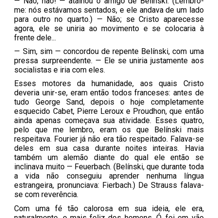
— Não, não! — atalhou o amigo de Belínski. (Lembro-
me: nós estávamos sentados, e ele andava de um lado
para outro no quarto.) — Não; se Cristo aparecesse
agora, ele se uniria ao movimento e se colocaria à
frente dele...
— Sim, sim — concordou de repente Belínski, com uma
pressa surpreendente. — Ele se uniria justamente aos
socialistas e iria com eles.
Esses motores da humanidade, aos quais Cristo
deveria unir-se, eram então todos franceses: antes de
tudo George Sand, depois o hoje completamente
esquecido Cabet, Pierre Leroux e Proudhon, que então
ainda apenas começava sua atividade. Esses quatro,
pelo que me lembro, eram os que Belínski mais
respeitava. Fourier já não era tão respeitado. Falava-se
deles em sua casa durante noites inteiras. Havia
também um alemão diante do qual ele então se
inclinava muito — Feuerbach. (Belínski, que durante toda
a vida não conseguiu aprender nenhuma língua
estrangeira, pronunciava: Fierbach.) De Strauss falava-
se com reverência.
Com uma fé tão calorosa em sua ideia, ele era,
naturalmente, o mais feliz dos homens. Ó, foi em vão