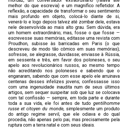
mordaz, um conversador extraordinário (falava até
melhor do que escrevia) e um magnífico refletidor. A
reflexão, a capacidade de transformar o seu sentimento
mais profundo em objeto, colocá-lo diante de si,
venerá-lo e logo depois talvez até zombar dele, estava
nele desenvolvida ao mais alto grau. Sem dúvida, era
um homem extraordinário; mas, fosse o que fosse —
escrevesse suas memórias, editasse uma revista com
Proudhon, subisse às barricadas em Paris (o que
descreveu de modo tão cômico em suas memórias);
sofresse, se alegrasse, duvidasse; enviasse à Rússia,
em sessenta e três, em favor dos poloneses, o seu
apelo aos revolucionários russos, ao mesmo tempo
não acreditando nos poloneses e sabendo que o
enganaram, sabendo que com esse apelo ele arruinava
centenas desses infelizes jovens; confessasse isso
com uma ingenuidade inaudita num de seus últimos
artigos, sem sequer suspeitar sob que luz se colocava
com tal confissão — sempre, em toda parte e durante
toda a sua vida, ele foi antes de tudo
gentilhomme
russe et citoyen du monde
, simplesmente um produto
do antigo regime servil, que ele odiava e do qual
procedia, não apenas pelo pai, mas precisamente pela
ruptura com a terra natal e com seus ideais.