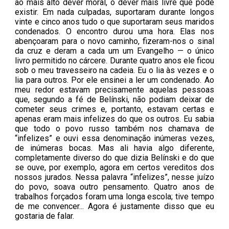
ao mais alto dever moral, o dever mais livre que pode
existir. Em nada culpadas, suportaram durante longos
vinte e cinco anos tudo o que suportaram seus maridos
condenados. O encontro durou uma hora. Elas nos
abençoaram para o novo caminho, fizeram-nos o sinal
da cruz e deram a cada um um Evangelho — o único
livro permitido no cárcere. Durante quatro anos ele ficou
sob o meu travesseiro na
cadeia
. Eu o lia às vezes e o
lia para outros. Por ele ensinei a ler um condenado. Ao
meu redor estavam precisamente aquelas pessoas
que, segundo a fé de Belínski, não podiam deixar de
cometer seus crimes e, portanto, estavam certas e
apenas eram mais infelizes do que os outros. Eu sabia
que todo o povo russo também nos chamava de
“infelizes” e ouvi essa denominação inúmeras vezes,
de inúmeras bocas. Mas ali havia algo diferente,
completamente diverso do que dizia Belínski e do que
se ouve, por exemplo, agora em certos vereditos dos
nossos jurados. Nessa palavra “infelizes”, nesse juízo
do povo, soava outro pensamento. Quatro anos de
trabalhos forçados foram uma longa escola; tive tempo
de me convencer... Agora é justamente disso que eu
gostaria de falar.