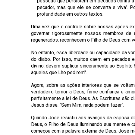
pessoas que persistem em pecados contra a co
pecador, mas que ele se converta e viva". P
profundidade em outros textos.
Uma vez que o controle sobre nossas ações ext
governar rigorosamente nossos membros de ac
regenerados, reconhecem o Filho de Deus com v
No entanto, essa liberdade ou capacidade da vo
do diabo. Por isso, muitos caem em pecados ev
divino, devem suplicar sinceramente ao Espírito
àqueles que Lho pedirem".
Agora, sobre as ações interiores que se voltam
verdadeiro temor a Deus, firme confiança e am
perfeitamente a lei de Deus. As Escrituras são c
Jesus disse: "Sem Mim, nada podem fazer".
Quando José resistiu aos avanços da esposa de 
Deus, o Filho de Deus iluminando sua mente e co
começou com a palavra externa de Deus. José m