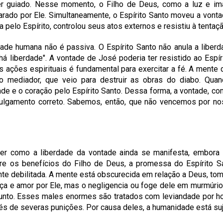
ser guiado. Nesse momento, o Filho de Deus, como a luz e im
arado por Ele. Simultaneamente, o Espírito Santo moveu a vont
pelo Espírito, controlou seus atos externos e resistiu à tentaçã
ade humana não é passiva. O Espírito Santo não anula a liberd
há liberdade". A vontade de José poderia ter resistido ao Espír
 ações espirituais é fundamental para exercitar a fé. A mente
 no mediador, que veio para destruir as obras do diabo. Qua
de e o coração pelo Espírito Santo. Dessa forma, a vontade, com 
ulgamento correto. Sabemos, então, que não vencemos por nos
nder como a liberdade da vontade ainda se manifesta, embor
re os benefícios do Filho de Deus, a promessa do Espírito San
te debilitada. A mente está obscurecida em relação a Deus, to
ça e amor por Ele, mas o negligencia ou foge dele em murmúrio
junto. Esses males enormes são tratados com leviandade por h
s de severas punições. Por causa deles, a humanidade está suje