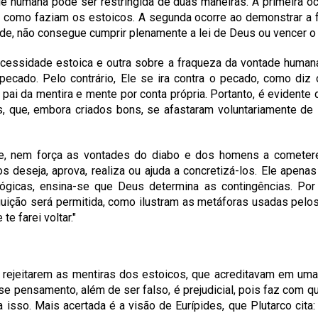
de humana pode ser restringida de duas maneiras. A primeira o
, como faziam os estoicos. A segunda ocorre ao demonstrar a 
de, não consegue cumprir plenamente a lei de Deus ou vencer o
essidade estoica e outra sobre a fraqueza da vontade humana 
 pecado. Pelo contrário, Ele se ira contra o pecado, como di
 pai da mentira e mente por conta própria. Portanto, é eviden
ue, embora criados bons, se afastaram voluntariamente de De
e, nem força as vontades do diabo e dos homens a comete
s deseja, aprova, realiza ou ajuda a concretizá-los. Ele apen
lógicas, ensina-se que Deus determina as contingências. Por
guição será permitida, como ilustram as metáforas usadas pel
 te farei voltar."
 rejeitarem as mentiras dos estoicos, que acreditavam em uma
e pensamento, além de ser falso, é prejudicial, pois faz com q
 isso. Mais acertada é a visão de Eurípides, que Plutarco cit