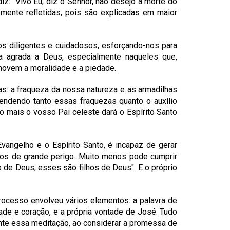
: "Vivo Eu, diz o Senhor, não desejo a morte do
emente refletidas, pois são explicadas em maior
s diligentes e cuidadosos, esforçando-nos para
a agrada a Deus, especialmente naqueles que,
ovem a moralidade e a piedade.
s: a fraqueza da nossa natureza e as armadilhas
endendo tanto essas fraquezas quanto o auxílio
o mais o vosso Pai celeste dará o Espírito Santo
vangelho e o Espírito Santo, é incapaz de gerar
tos de grande perigo. Muito menos pode cumprir
o de Deus, esses são filhos de Deus". E o próprio
rocesso envolveu vários elementos: a palavra de
ade e coração, e a própria vontade de José. Tudo
te essa meditação, ao considerar a promessa de