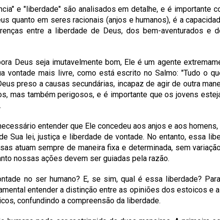
ência" e "liberdade" são analisados em detalhe, e é important
s quanto em seres racionais (anjos e humanos), é a capacidade
ferenças entre a liberdade de Deus, dos bem-aventurados e 
ora Deus seja imutavelmente bom, Ele é um agente extremament
a vontade mais livre, como está escrito no Salmo: "Tudo o qu
us preso a causas secundárias, incapaz de agir de outra maneir
os, mas também perigosos, e é importante que os jovens esteja
.
 necessário entender que Ele concedeu aos anjos e aos homens,
de Sua lei, justiça e liberdade de vontade. No entanto, essa l
coisas atuam sempre de maneira fixa e determinada, sem varia
nto nossas ações devem ser guiadas pela razão.
vontade no ser humano? E, se sim, qual é essa liberdade? P
amental entender a distinção entre as opiniões dos estoicos e a 
toicos, confundindo a compreensão da liberdade.