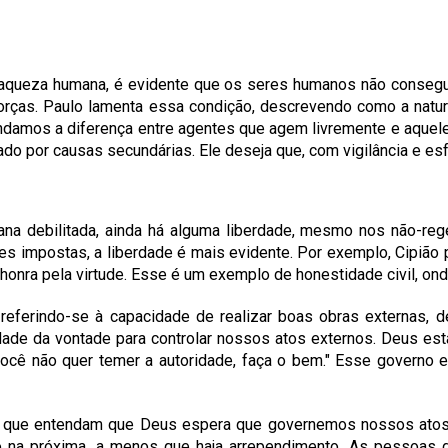
a fraqueza humana, é evidente que os seres humanos não cons
forças. Paulo lamenta essa condição, descrevendo como a natu
endamos a diferença entre agentes que agem livremente e aquel
tado por causas secundárias. Ele deseja que, com vigilância e 
na debilitada, ainda há alguma liberdade, mesmo nos não-rege
ões impostas, a liberdade é mais evidente. Por exemplo, Cipião
nra pela virtude. Esse é um exemplo de honestidade civil, onde
 referindo-se à capacidade de realizar boas obras externas, 
rdade da vontade para controlar nossos atos externos. Deus esta
ocê não quer temer a autoridade, faça o bem." Esse governo 
 que entendam que Deus espera que governemos nossos atos e
o na próxima, a menos que haja arrependimento. As pessoas de