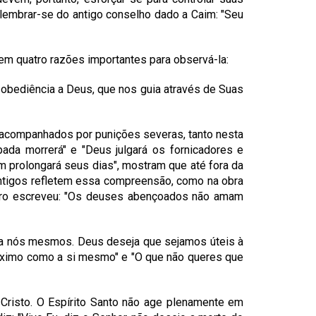
lembrar-se do antigo conselho dado a Caim: "Seu
em quatro razões importantes para observá-la:
 obediência a Deus, que nos guia através de Suas
o acompanhados por punições severas, tanto nesta
pada morrerá" e "Deus julgará os fornicadores e
m prolongará seus dias", mostram que até fora da
antigos refletem essa compreensão, como na obra
omero escreveu: "Os deuses abençoados não amam
a nós mesmos. Deus deseja que sejamos úteis à
óximo como a si mesmo" e "O que não queres que
 Cristo. O Espírito Santo não age plenamente em