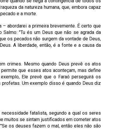
corre quando se nega a contingência de todos os
fraqueza da natureza humana, que, embora capaz
 pecado e a morte.
– abordarei a primeira brevemente. É certo que
z o Salmo: "Tu és um Deus que não se agrada da
te que os pecados não surgem da vontade de Deus,
us. A liberdade, então, é a fonte e a causa da
rem crimes. Mesmo quando Deus prevê os atos
as permite que esses atos aconteçam, mas define
 exemplo, Ele prevê que o Faraó perseguirá os
os profetas. Um exemplo disso é quando Deus diz
 necessidade fatalista, segundo a qual os seres
ue muitos se sintam justificados em cometer atos
a: "Se os deuses fazem o mal, então eles não são