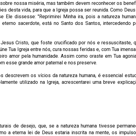
r sobre nossa miséria, mas também devem reconhecer os benefí
ões desta vida, para que a Igreja possa ser reunida. Como Deus 
e Ele dissesse: "Reprimirei Minha ira, pois a natureza huma
 eterno sacerdote, está no Santo dos Santos, intercedendo p
 Jesus Cristo, que foste crucificado por nós e ressuscitaste, 
úne Tua Igreja entre nós, cura nossas feridas e, com Tua imens
eiro amor pela humanidade. Assim como oraste em Tua agoni
om esse grande amor paternal e nos preserve.
s descrevem os vícios da natureza humana, é essencial estud
lamente utilizado na Igreja, acrescentarei uma breve explica
rais de desejo, que, se a natureza humana tivesse permanec
o a eterna lei de Deus estaria inscrita na mente, os impuls