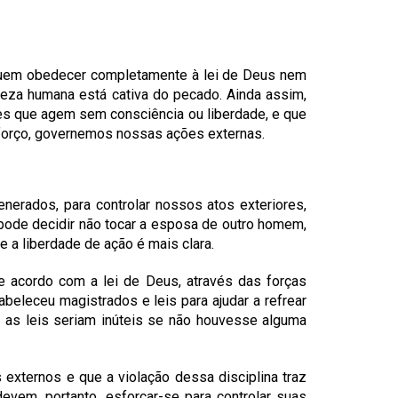
eguem obedecer completamente à lei de Deus nem
reza humana está cativa do pecado. Ainda assim,
es que agem sem consciência ou liberdade, e que
esforço, governemos nossas ações externas.
nerados, para controlar nossos atos exteriores,
 pode decidir não tocar a esposa de outro homem,
 a liberdade de ação é mais clara.
de acordo com a lei de Deus, através das forças
beleceu magistrados e leis para ajudar a refrear
e as leis seriam inúteis se não houvesse alguma
xternos e que a violação dessa disciplina traz
vem, portanto, esforçar-se para controlar suas