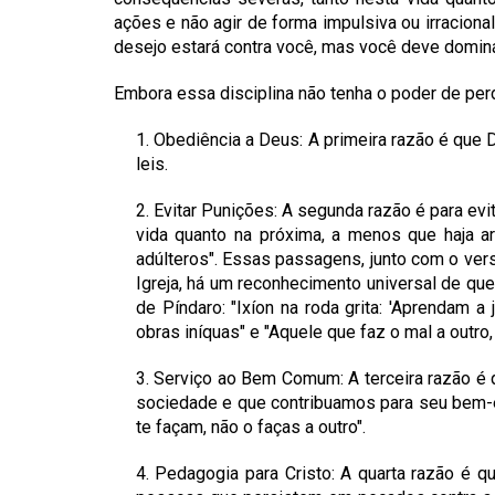
ações e não agir de forma impulsiva ou irracio
desejo estará contra você, mas você deve dominá
Embora essa disciplina não tenha o poder de per
1. Obediência a Deus: A primeira razão é que 
leis.
2. Evitar Punições: A segunda razão é para e
vida quanto na próxima, a menos que haja ar
adúlteros". Essas passagens, junto com o vers
Igreja, há um reconhecimento universal de qu
de Píndaro: "Ixíon na roda grita: 'Aprenda
obras iníquas" e "Aquele que faz o mal a outro, 
3. Serviço ao Bem Comum: A terceira razão 
sociedade e que contribuamos para seu bem-e
te façam, não o faças a outro".
4. Pedagogia para Cristo: A quarta razão é 