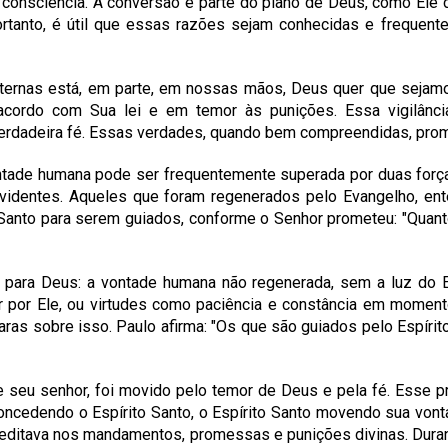
nsciência. A conversão é parte do plano de Deus, como Ele diz
ortanto, é útil que essas razões sejam conhecidas e frequent
ernas está, em parte, em nossas mãos, Deus quer que sejamo
ordo com Sua lei e em temor às punições. Essa vigilânci
erdadeira fé. Essas verdades, quando bem compreendidas, prom
ntade humana pode ser frequentemente superada por duas força
identes. Aqueles que foram regenerados pelo Evangelho, ent
 Santo para serem guiados, conforme o Senhor prometeu: "Quant
 para Deus: a vontade humana não regenerada, sem a luz do E
or por Ele, ou virtudes como paciência e constância em momen
laras sobre isso. Paulo afirma: "Os que são guiados pelo Espírit
seu senhor, foi movido pelo temor de Deus e pela fé. Esse p
ncedendo o Espírito Santo, o Espírito Santo movendo sua vont
editava nos mandamentos, promessas e punições divinas. Duran