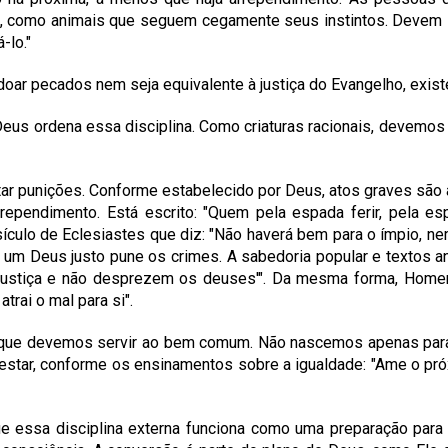
nal, como animais que seguem cegamente seus instintos. Devem 
-lo."
doar pecados nem seja equivalente à justiça do Evangelho, exist
Deus ordena essa disciplina. Como criaturas racionais, devemos
vitar punições. Conforme estabelecido por Deus, atos graves sã
rependimento. Está escrito: "Quem pela espada ferir, pela es
ículo de Eclesiastes que diz: "Não haverá bem para o ímpio, ne
e um Deus justo pune os crimes. A sabedoria popular e textos 
m a justiça e não desprezem os deuses'". Da mesma forma, H
atrai o mal para si".
é que devemos servir ao bem comum. Não nascemos apenas par
star, conforme os ensinamentos sobre a igualdade: "Ame o pr
que essa disciplina externa funciona como uma preparação para