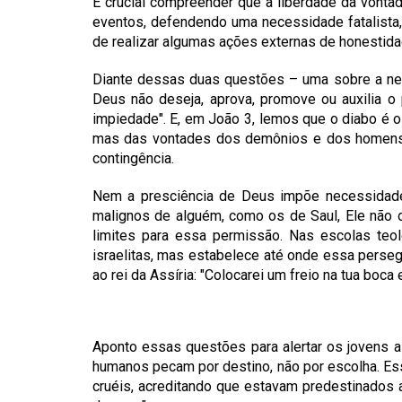
É crucial compreender que a liberdade da vonta
eventos, defendendo uma necessidade fatalista
de realizar algumas ações externas de honestida
Diante dessas duas questões – uma sobre a nec
Deus não deseja, aprova, promove ou auxilia o
impiedade". E, em João 3, lemos que o diabo é o
mas das vontades dos demônios e dos homens, q
contingência.
Nem a presciência de Deus impõe necessidad
malignos de alguém, como os de Saul, Ele não o
limites para essa permissão. Nas escolas teo
israelitas, mas estabelece até onde essa perse
ao rei da Assíria: "Colocarei um freio na tua boca e
Aponto essas questões para alertar os jovens a
humanos pecam por destino, não por escolha. Ess
cruéis, acreditando que estavam predestinados a