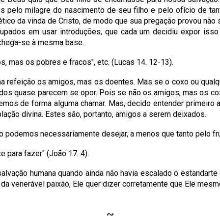
s pelo milagre do nascimento de seu filho e pelo ofício de t
ofético da vinda de Cristo, de modo que sua pregação provou não
cupados em usar introduções, que cada um decidiu expor isso
, chega-se à mesma base.
, mas os pobres e fracos", etc. (Lucas 14. 12-13).
 refeição os amigos, mas os doentes. Mas se o coxo ou qualqu
s quase parecem se opor. Pois se não os amigos, mas os coxo
mos de forma alguma chamar. Mas, decido entender primeiro a 
lação divina. Estes são, portanto, amigos a serem deixados.
o podemos necessariamente desejar, a menos que tanto pelo fr
 para fazer" (João 17. 4).
lvação humana quando ainda não havia escalado o estandarte 
 da venerável paixão, Ele quer dizer corretamente que Ele mesm
~