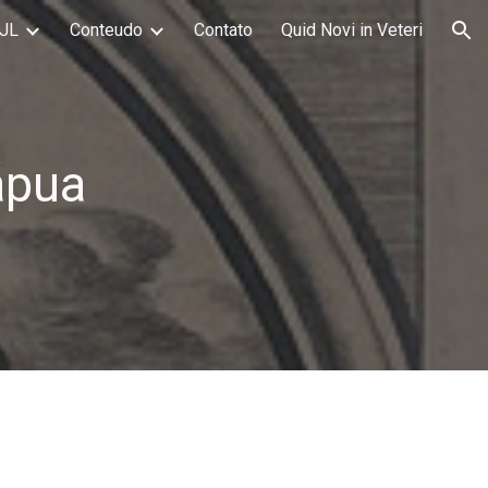
JL
Conteudo
Contato
Quid Novi in Veteri
ion
ápua