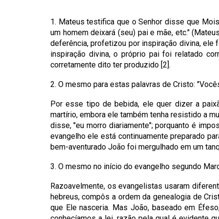
1. Mateus testifica que o Senhor disse que Moi
um homem deixará (seu) pai e mãe, etc." (Mateu
deferência, profetizou por inspiração divina, el
inspiração divina, o próprio pai foi relatado c
corretamente dito ter produzido [2].
2. O mesmo para estas palavras de Cristo: "Vocês
Por esse tipo de bebida, ele quer dizer a pai
martírio, embora ele também tenha resistido a mui
disse, "eu morro diariamente"; porquanto é impo
evangelho ele está continuamente preparado par
bem-aventurado João foi mergulhado em um tanqu
3. O mesmo no início do evangelho segundo Mar
Razoavelmente, os evangelistas usaram diferen
hebreus, compôs a ordem da genealogia de Crist
que Ele nasceria. Mas João, baseado em Éfeso, 
conhecíamos a lei, razão pela qual é evidente q