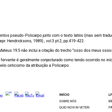
entos pseudo-Policarpo junto com o texto latino (mas sem traduç
epr. Hendricksons, 1989) , vol.3 pt.2, pp.419-422.
Mateus 19.5 não inclui a citação do trecho "osso dos meus ossos
fervente é geralmente conjecturado como tendo ocorrido no iníc
elo ceticismo da atribuição a Policarpo.
INÍCIO
L
SOBRE NÓS
BÍ
QUID NOVI IN VETERI
PA