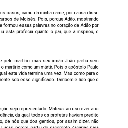
us ossos, carne da minha carne, por causa disso
scursos de Moisés. Pois, porque Adão, mostrando
 que formou essas palavras no coração de Adão por
iu esta profecia quanto o pai, que a inspirou, é
e pelo martírio, mas seu irmão João partiu sem
a o martírio como um mártir. Pois o apóstolo Paulo
 qual esta vida termina uma vez. Mas como para o
mente sob esse significado. Também é lido que o
ção seja representado. Mateus, ao escrever aos
ência, da qual todos os profetas haviam predito
o, de nós que dos gentios, por assim dizer, não
 Lucas, porém, partiu do sacerdote Zacarias para