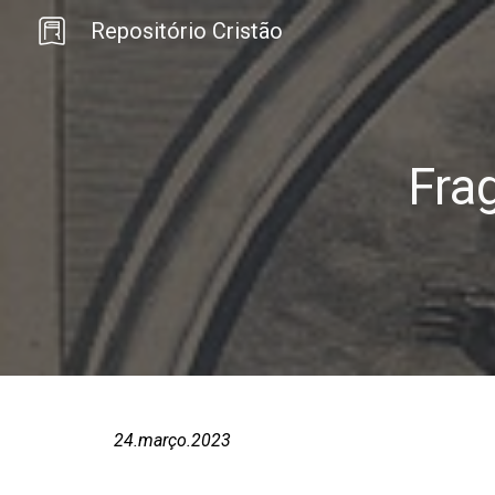
Repositório Cristão
Sk
Fra
24
.
março
.202
3