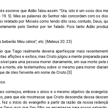
sés escreve que Adão falou assim: "Ora, isto é um osso dos me
s 19. 5). Mas as palavras do Senhor não concordam com os di
e foi relatado por Moisés como tendo dito isso; contudo, Deus,
orretamente pelo Senhor por ter falado. Pois tanto Adão produz
 beberão Meu cálice", etc. (Mateus 20. 23).
xão que Tiago realmente deveria aperfeiçoar mais recentement
tas aflições e exílios, mas Cristo julgou a mente preparada par
ssível para uma pessoa morrer diariamente, em sua morte pela
a a morte, ele testemunhou sobre si mesmo para morrer diaria
e de óleo fervente em nome de Cristo [3].
cos.
tes começos, embora o único e o mesmo objetivo da evangeliza
o, para que ele mostrasse que Cristo descendia dessa descend
fez o início do evangelho a partir da razão da nossa redençã
ue Deus quis que Seu filho se encarnasse para nossa salvação.