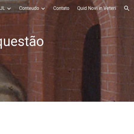
JL
Conteudo
Contato
Quid Novi in Veteri
ion
questão