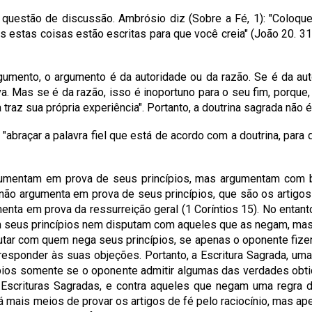
 questão de discussão. Ambrósio diz (Sobre a Fé, 1): "Coloqu
s estas coisas estão escritas para que você creia" (João 20. 31
umento, o argumento é da autoridade ou da razão. Se é da auto
a. Mas se é da razão, isso é inoportuno para o seu fim, porque
traz sua própria experiência". Portanto, a doutrina sagrada não
 "abraçar a palavra fiel que está de acordo com a doutrina, par
gumentam em prova de seus princípios, mas argumentam com b
não argumenta em prova de seus princípios, que são os artigos d
nta em prova da ressurreição geral (1 Coríntios 15). No entant
vam seus princípios nem disputam com aqueles que as negam, mas
isputar com quem nega seus princípios, se apenas o oponente fiz
esponder às suas objeções. Portanto, a Escritura Sagrada, um
ios somente se o oponente admitir algumas das verdades obti
 Escrituras Sagradas, e contra aqueles que negam uma regra
á mais meios de provar os artigos de fé pelo raciocínio, mas ap