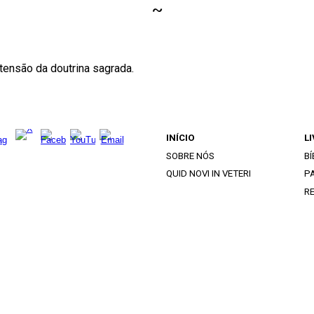
~
xtensão da doutrina sagrada.
INÍCIO
L
SOBRE NÓS
BÍ
QUID NOVI IN VETERI
PA
R