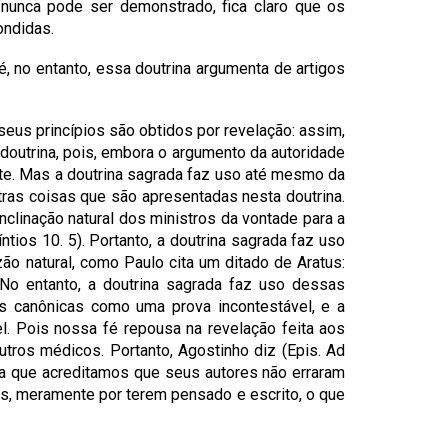
 nunca pode ser demonstrado, fica claro que os
ondidas.
 no entanto, essa doutrina argumenta de artigos
eus princípios são obtidos por revelação: assim,
doutrina, pois, embora o argumento da autoridade
rte. Mas a doutrina sagrada faz uso até mesmo da
utras coisas que são apresentadas nesta doutrina.
inclinação natural dos ministros da vontade para a
ntios 10. 5). Portanto, a doutrina sagrada faz uso
o natural, como Paulo cita um ditado de Aratus:
o entanto, a doutrina sagrada faz uso dessas
s canônicas como uma prova incontestável, e a
 Pois nossa fé repousa na revelação feita aos
utros médicos. Portanto, Agostinho diz (Epis. Ad
nra que acreditamos que seus autores não erraram
as, meramente por terem pensado e escrito, o que