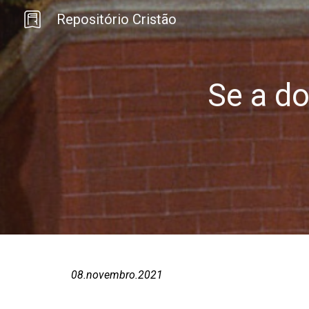
Repositório Cristão
Sk
Se a d
08
.
novembro
.202
1