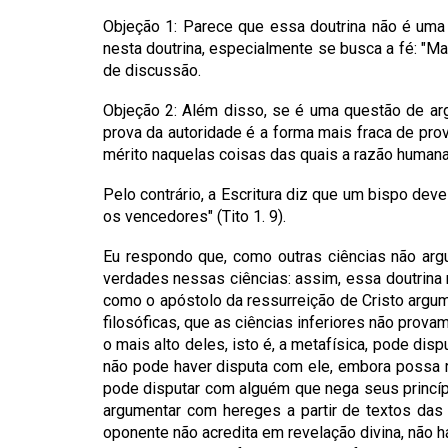
Objeção 1: Parece que essa doutrina não é uma
nesta doutrina, especialmente se busca a fé: "Ma
de discussão.
Objeção 2: Além disso, se é uma questão de arg
prova da autoridade é a forma mais fraca de prov
mérito naquelas coisas das quais a razão humana 
Pelo contrário, a Escritura diz que um bispo deve
os vencedores" (Tito 1. 9).
Eu respondo que, como outras ciências não ar
verdades nessas ciências: assim, essa doutrina 
como o apóstolo da ressurreição de Cristo argume
filosóficas, que as ciências inferiores não pro
o mais alto deles, isto é, a metafísica, pode d
não pode haver disputa com ele, embora possa r
pode disputar com alguém que nega seus princíp
argumentar com hereges a partir de textos das
oponente não acredita em revelação divina, não h