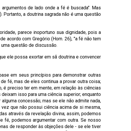
e argumentos de lado onde a fé é buscada". Mas
). Portanto, a doutrina sagrada não é uma questão
ridade, parece inoportuno sua dignidade, pois a
, de acordo com Gregório (Hom. 26), "a fé não tem
 é uma questão de discussão.
a que ele possa exortar em sã doutrina e convencer
ase em seus princípios para demonstrar outras
e fé, mas de eles continua a provar outra coisa;
o, é preciso ter em mente, em relação às ciências
 deixam isso para uma ciência superior; enquanto
er alguma concessão; mas se ele não admite nada,
a vez que não possui ciência acima de si mesma,
das através da revelação divina; assim, podemos
 de fé, podemos argumentar com outra. Se nosso
enas de responder às objeções dele - se ele tiver