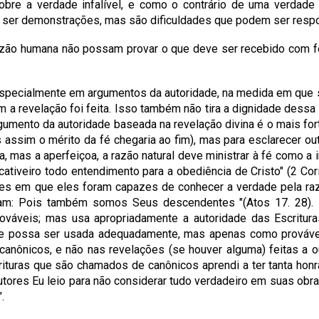
sobre a verdade infalível, e como o contrário de uma verdade
 ser demonstrações, mas são dificuldades que podem ser resp
ão humana não possam provar o que deve ser recebido com fé,
specialmente em argumentos da autoridade, na medida em que s
 a revelação foi feita. Isso também não tira a dignidade dessa 
gumento da autoridade baseada na revelação divina é o mais fo
is assim o mérito da fé chegaria ao fim), mas para esclarecer o
za, mas a aperfeiçoa, a razão natural deve ministrar à fé como a 
cativeiro todo entendimento para a obediência de Cristo" (2 Corí
s em que eles foram capazes de conhecer a verdade pela razã
am: Pois também somos Seus descendentes "(Atos 17. 28). N
ováveis; mas usa apropriadamente a autoridade das Escritura
e possa ser usada adequadamente, mas apenas como provável.
anônicos, e não nas revelações (se houver alguma) feitas a o
crituras que são chamados de canônicos aprendi a ter tanta ho
tores Eu leio para não considerar tudo verdadeiro em suas obr
.