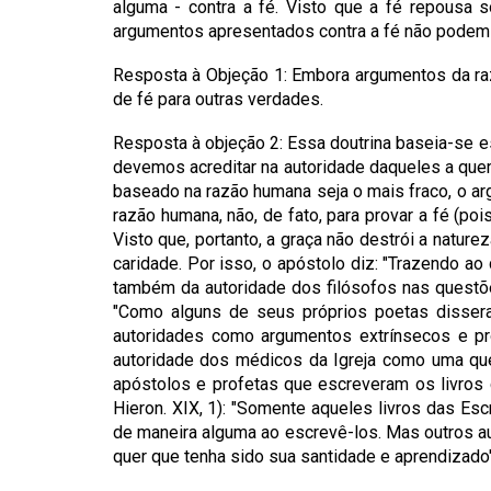
alguma - contra a fé. Visto que a fé repousa 
argumentos apresentados contra a fé não podem
Resposta à Objeção 1: Embora argumentos da raz
de fé para outras verdades.
Resposta à objeção 2: Essa doutrina baseia-se e
devemos acreditar na autoridade daqueles a quem
baseado na razão humana seja o mais fraco, o ar
razão humana, não, de fato, para provar a fé (po
Visto que, portanto, a graça não destrói a nature
caridade. Por isso, o apóstolo diz: "Trazendo ao 
também da autoridade dos filósofos nas questõe
"Como alguns de seus próprios poetas disser
autoridades como argumentos extrínsecos e pr
autoridade dos médicos da Igreja como uma qu
apóstolos e profetas que escreveram os livros c
Hieron. XIX, 1): "Somente aqueles livros das Es
de maneira alguma ao escrevê-los. Mas outros au
quer que tenha sido sua santidade e aprendizado"