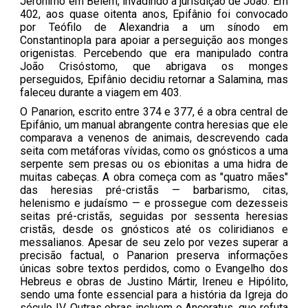
Jerônimo em Belém, invadindo a jurisdição de João. Em
402, aos quase oitenta anos, Epifânio foi convocado
por Teófilo de Alexandria a um sínodo em
Constantinopla para apoiar a perseguição aos monges
origenistas. Percebendo que era manipulado contra
João Crisóstomo, que abrigava os monges
perseguidos, Epifânio decidiu retornar a Salamina, mas
faleceu durante a viagem em 403.
O Panarion, escrito entre 374 e 377, é a obra central de
Epifânio, um manual abrangente contra heresias que ele
comparava a venenos de animais, descrevendo cada
seita com metáforas vívidas, como os gnósticos a uma
serpente sem presas ou os ebionitas a uma hidra de
muitas cabeças. A obra começa com as "quatro mães"
das heresias pré-cristãs — barbarismo, citas,
helenismo e judaísmo — e prossegue com dezesseis
seitas pré-cristãs, seguidas por sessenta heresias
cristãs, desde os gnósticos até os coliridianos e
messalianos. Apesar de seu zelo por vezes superar a
precisão factual, o Panarion preserva informações
únicas sobre textos perdidos, como o Evangelho dos
Hebreus e obras de Justino Mártir, Ireneu e Hipólito,
sendo uma fonte essencial para a história da Igreja do
século IV. Outras obras incluem o Ancoratus, que refuta