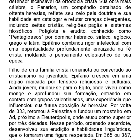
defensor incansável da ortodoxia cristã. Sua obra mais
célebre, o Panarion, um compêndio detalhado de
oitenta heresias, reflete seu zelo pela doutrina e sua
habilidade em catalogar e refutar crenças divergentes,
incluindo seitas cristãs, religiões pagãs e sistemas
filosóficos. Poliglota e erudito, conhecido como
"Pentaglossos" por dominar hebraico, siríaco, egípcio,
grego e latim, Epifânio combinou rigor intelectual com
uma espiritualidade profundamente enraizada na fé
cristã, moldando o pensamento eclesiástico de sua
época.
Filho de uma família cristã romaniota ou convertido ao
cristianismo na juventude, Epifânio cresceu em uma
região marcada por tensões religiosas e culturais.
Ainda jovem, mudou-se para o Egito, onde viveu como
monge e aprofundou sua formação, entrando em
contato com grupos valentinianos, uma experiência que
influenciou sua futura oposição às heresias. Por volta
de 333, retornou à Palestina e fundou um mosteiro em
Ad, próximo a Eleuterópolis, onde atuou como superior
por três décadas. Nesse período, ordenado sacerdote,
desenvolveu sua erudição e habilidades linguísticas,
que o tornaram uma figura respeitada. Em 365 ou 367,