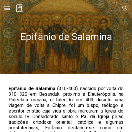
Skip to main content
Skip to navigation
Epifânio de Salamina
Epifânio de Salamina
(
310
-
403
),
nascido por volta de
310–320 em Besanduk, próximo a Eleuterópolis, na
Palestina romana, e falecido em 403 durante uma
viagem de volta a Chipre, foi um bispo, teólogo e
escritor cristão cuja vida e obra marcaram a Igreja do
século IV. Considerado santo e Pai da Igreja pelas
tradições ortodoxa oriental, católica e algumas
presbiterianas, Epifânio destacou-se como um