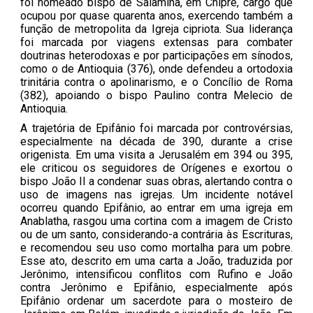
foi nomeado bispo de Salamina, em Chipre, cargo que
ocupou por quase quarenta anos, exercendo também a
função de metropolita da Igreja cipriota. Sua liderança
foi marcada por viagens extensas para combater
doutrinas heterodoxas e por participações em sínodos,
como o de Antioquia (376), onde defendeu a ortodoxia
trinitária contra o apolinarismo, e o Concílio de Roma
(382), apoiando o bispo Paulino contra Melecio de
Antioquia.
A trajetória de Epifânio foi marcada por controvérsias,
especialmente na década de 390, durante a crise
origenista. Em uma visita a Jerusalém em 394 ou 395,
ele criticou os seguidores de Orígenes e exortou o
bispo João II a condenar suas obras, alertando contra o
uso de imagens nas igrejas. Um incidente notável
ocorreu quando Epifânio, ao entrar em uma igreja em
Anablatha, rasgou uma cortina com a imagem de Cristo
ou de um santo, considerando-a contrária às Escrituras,
e recomendou seu uso como mortalha para um pobre.
Esse ato, descrito em uma carta a João, traduzida por
Jerônimo, intensificou conflitos com Rufino e João
contra Jerônimo e Epifânio, especialmente após
Epifânio ordenar um sacerdote para o mosteiro de