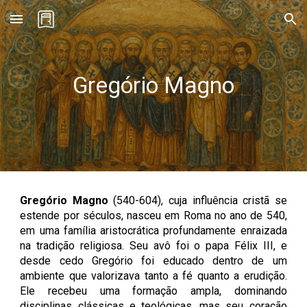
Skip to main content
Skip to navigation
Gregório Magno
Gregório Magno
(540-604), cuja influência cristã se
estende por séculos, nasceu em Roma no ano de 540,
em uma família aristocrática profundamente enraizada
na tradição religiosa. Seu avô foi o papa Félix III, e
desde cedo Gregório foi educado dentro de um
ambiente que valorizava tanto a fé quanto a erudição.
Ele recebeu uma formação ampla, dominando
disciplinas clássicas e teológicas, mas seu coração