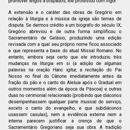
promover leigos a bispados, ele protestou com vigor.
A extensão e o caráter das obras de Gregório em
relação à liturgia e à música da igreja são temas de
disputa. Se dermos crédito a um biógrafo do século IX,
Gregório abreviou e de outra forma simplificou o
Sacramentário de Gelásio, produzindo uma edição
revisada com a qual seu próprio nome ficou associado
e que representa a base do atual Missal Romano. No
entanto, embora seja certo que ele introduziu três
mudanças na liturgia em si (a adição de algumas
palavras na oração Hanc igitur, a recitação do Pai
Nosso no final do Cânone imediatamente antes da
fração do pão e o canto do Aleluia após o Gradual em
outros momentos além da época da Páscoa) e outras
duas no cerimonial relacionado (proibindo que diáconos
desempenhassem qualquer parte musical do serviço,
exceto o canto do evangelho, e que subdiáconos
usassem casulas), nem a evidência externa nem a
interna parecem justificar a crença de que o
Sacramentário Gregoriano seja sua obra. A tradição