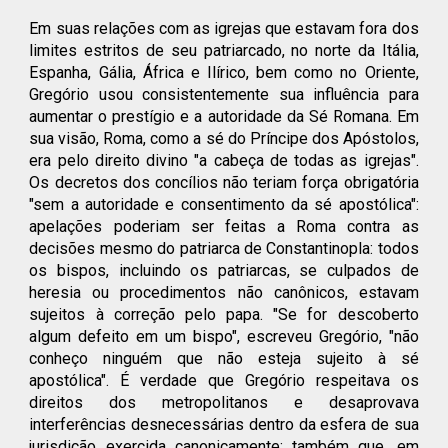
Em suas relações com as igrejas que estavam fora dos
limites estritos de seu patriarcado, no norte da Itália,
Espanha, Gália, África e Ilírico, bem como no Oriente,
Gregório usou consistentemente sua influência para
aumentar o prestígio e a autoridade da Sé Romana. Em
sua visão, Roma, como a sé do Príncipe dos Apóstolos,
era pelo direito divino "a cabeça de todas as igrejas".
Os decretos dos concílios não teriam força obrigatória
"sem a autoridade e consentimento da sé apostólica":
apelações poderiam ser feitas a Roma contra as
decisões mesmo do patriarca de Constantinopla: todos
os bispos, incluindo os patriarcas, se culpados de
heresia ou procedimentos não canônicos, estavam
sujeitos à correção pelo papa. "Se for descoberto
algum defeito em um bispo", escreveu Gregório, "não
conheço ninguém que não esteja sujeito à sé
apostólica". É verdade que Gregório respeitava os
direitos dos metropolitanos e desaprovava
interferências desnecessárias dentro da esfera de sua
jurisdição exercida canonicamente; também que, em