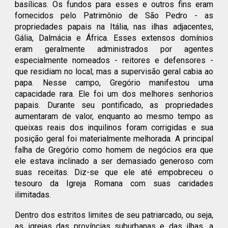
basílicas. Os fundos para esses e outros fins eram
fornecidos pelo Patrimônio de São Pedro - as
propriedades papais na Itália, nas ilhas adjacentes,
Gália, Dalmácia e África. Esses extensos domínios
eram geralmente administrados por agentes
especialmente nomeados - reitores e defensores -
que residiam no local; mas a supervisão geral cabia ao
papa. Nesse campo, Gregório manifestou uma
capacidade rara. Ele foi um dos melhores senhorios
papais. Durante seu pontificado, as propriedades
aumentaram de valor, enquanto ao mesmo tempo as
queixas reais dos inquilinos foram corrigidas e sua
posição geral foi materialmente melhorada. A principal
falha de Gregório como homem de negócios era que
ele estava inclinado a ser demasiado generoso com
suas receitas. Diz-se que ele até empobreceu o
tesouro da Igreja Romana com suas caridades
ilimitadas.
Dentro dos estritos limites de seu patriarcado, ou seja,
as igrejas das províncias suburbanas e das ilhas, a