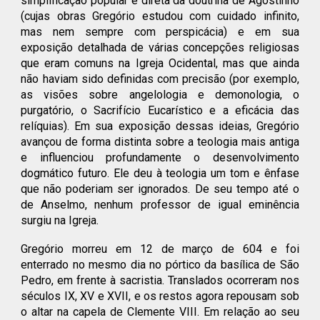
simplificação popular e direta da doutrina de Agostinho
(cujas obras Gregório estudou com cuidado infinito,
mas nem sempre com perspicácia) e em sua
exposição detalhada de várias concepções religiosas
que eram comuns na Igreja Ocidental, mas que ainda
não haviam sido definidas com precisão (por exemplo,
as visões sobre angelologia e demonologia, o
purgatório, o Sacrifício Eucarístico e a eficácia das
relíquias). Em sua exposição dessas ideias, Gregório
avançou de forma distinta sobre a teologia mais antiga
e influenciou profundamente o desenvolvimento
dogmático futuro. Ele deu à teologia um tom e ênfase
que não poderiam ser ignorados. De seu tempo até o
de Anselmo, nenhum professor de igual eminência
surgiu na Igreja.
Gregório morreu em 12 de março de 604 e foi
enterrado no mesmo dia no pórtico da basílica de São
Pedro, em frente à sacristia.
Translados
ocorreram nos
séculos IX, XV e XVII, e os restos agora repousam sob
o altar na capela de Clemente VIII. Em relação ao seu