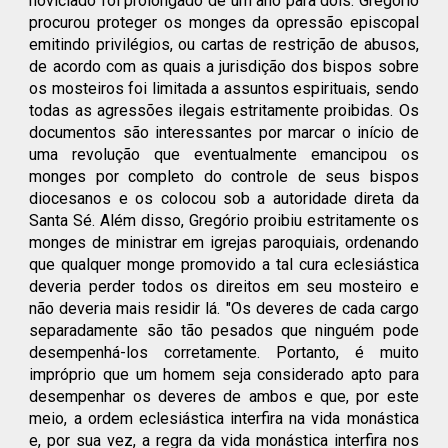
noviciado foi prolongado de um ano para dois. Gregório
procurou proteger os monges da opressão episcopal
emitindo privilégios, ou cartas de restrição de abusos,
de acordo com as quais a jurisdição dos bispos sobre
os mosteiros foi limitada a assuntos espirituais, sendo
todas as agressões ilegais estritamente proibidas. Os
documentos são interessantes por marcar o início de
uma revolução que eventualmente emancipou os
monges por completo do controle de seus bispos
diocesanos e os colocou sob a autoridade direta da
Santa Sé. Além disso, Gregório proibiu estritamente os
monges de ministrar em igrejas paroquiais, ordenando
que qualquer monge promovido a tal cura eclesiástica
deveria perder todos os direitos em seu mosteiro e
não deveria mais residir lá. "Os deveres de cada cargo
separadamente são tão pesados que ninguém pode
desempenhá-los corretamente. Portanto, é muito
impróprio que um homem seja considerado apto para
desempenhar os deveres de ambos e que, por este
meio, a ordem eclesiástica interfira na vida monástica
e, por sua vez, a regra da vida monástica interfira nos