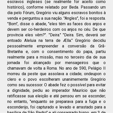
escravos ingleses (se realmente for aceito como
histórico), conforme relatado por Beda. Passando um
dia pelo Fórum, Gregório viu alguns escravos bonitos à
venda e perguntou a sua nação. "Angles", foi a resposta.
"Bom", disse o abade, "eles têm as faces dos anjos e
devem ser co-herdeiros com os anjos no céu. De que
província eles vêm?". "Deira." "Deira. Sim, deverá ser
entoado Aleluia na terra de Ælla." Gregório decidiu
pessoalmente empreender a conversão da Grã-
Bretanha e, com o consentimento do papa, partiu
realmente para a missão, mas no terceiro dia de sua
jornada foi alcançado por mensageiros que o
chamavam de volta a Roma. No ano de 590, Pelágio II
morreu da peste que assolava a cidade; ondeupon o
clero e o povo escolheram unanimemente Gregório
como seu sucessor. O abade fez o possível para evitar
a dignidade, pediu ao imperador Maurício que não
ratificasse sua eleição e até pensou em se esconder;
no entanto, "enquanto se preparava para a fuga e o
esconderijo, foi capturado e levado e arrastado para a
basílica de São Pedro" e ali consagrado bispo, em 3 de