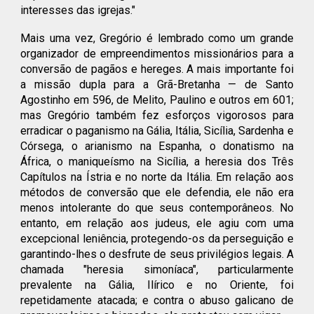
interesses das igrejas."
Mais uma vez, Gregório é lembrado como um grande
organizador de empreendimentos missionários para a
conversão de pagãos e hereges. A mais importante foi
a missão dupla para a Grã-Bretanha — de Santo
Agostinho em 596, de
Melito
, Paulino e outros em 601;
mas Gregório também fez esforços vigorosos para
erradicar o paganismo na Gália, Itália, Sicília, Sardenha e
Córsega, o arianismo na Espanha, o donatismo na
África, o maniqueísmo na Sicília, a heresia dos Três
Capítulos na Ístria e no norte da Itália. Em relação aos
métodos de conversão que ele defendia, ele não era
menos intolerante do que seus contemporâneos. No
entanto, em relação aos judeus, ele agiu com uma
excepcional leniência, protegendo-os da perseguição e
garantindo-lhes o desfrute de seus privilégios legais. A
chamada "heresia simoníaca", particularmente
prevalente na Gália, Ilírico e no Oriente, foi
repetidamente atacada; e contra o abuso galicano de