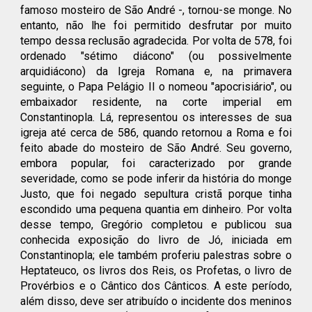
famoso mosteiro de São André -, tornou-se monge. No
entanto, não lhe foi permitido desfrutar por muito
tempo dessa reclusão agradecida. Por volta de 578, foi
ordenado "sétimo diácono" (ou possivelmente
arquidiácono) da Igreja Romana e, na primavera
seguinte, o Papa Pelágio II o nomeou "apocrisiário", ou
embaixador residente, na corte imperial em
Constantinopla. Lá, representou os interesses de sua
igreja até cerca de 586, quando retornou a Roma e foi
feito abade do mosteiro de São André. Seu governo,
embora popular, foi caracterizado por grande
severidade, como se pode inferir da história do monge
Justo, que foi negado sepultura cristã porque tinha
escondido uma pequena quantia em dinheiro. Por volta
desse tempo, Gregório completou e publicou sua
conhecida exposição do livro de Jó, iniciada em
Constantinopla; ele também proferiu palestras sobre o
Heptateuco, os livros dos Reis, os Profetas, o livro de
Provérbios e o Cântico dos Cânticos. A este período,
além disso, deve ser atribuído o incidente dos meninos