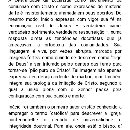
A centralidade da Eucaristia como sacramento da
comunhão com Cristo e como expressão do mistério
da fé é insistentemente afirmada em seus escritos. Do
mesmo modo, Inácio expressa com vigor sua fé na
encarnação real de Jesus – verdadeira carne,
verdadeiro sofrimento, verdadeira ressurreição –, numa
resposta direta às tendências docetistas que já
ameaçavam a ortodoxia das comunidades. Sua
linguagem é viva, por vezes abrupta, marcada por
imagens fortes, como quando se descreve como “trigo
de Deus” a ser triturado pelos dentes das feras para
tornar-se “pão puro de Cristo”. Tal imagem não apenas
expressa seu desejo ardente de martírio, mas também
integra sua teologia da imitação de Cristo, segundo a
qual a união plena com o Senhor passa pela
configuração com sua paixão e morte.
Inácio foi também o primeiro autor cristão conhecido a
empregar o termo “católica” para descrever a Igreja,
conferindo-lhe o sentido de universalidade e
integridade doutrinal. Para ele, onde está o bispo, aí