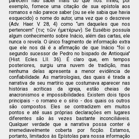
parecem não saber mais do que nós. Irineu, por
exemplo, fornece uma citação de sua epístola aos
romanos e não parece saber (ou se ele sabia que havia
esquecido) o nome do autor, uma vez que o descreve
(Adv. Haer. V. 28, 4) como “um daqueles que nos
pertencem” (τις τῶν ἡμετέρων). Se Eusébio possuía
algum conhecimento sobre Inácio, além das cartas, ele
nunca o revela. O único fragmento de informação extra
que ele nos dá é a afirmação de que Inácio "foi o
segundo sucessor de Pedro no bispado de Antioquia"
(Hist. Ecles. LII. 36). É claro que, em tempos
posteriores, surgiu uma nuvem de tradição, mas
nenhuma delas apresenta a menor evidência de
confiabilidade. As martirologias, das quais é tirada a
narrativa de seu martírio que costumava aparecer nas
histórias acríticas da igreja, estão cheias de
anacronismos e impossibilidades. Existem dois tipos
principais - o romano e o sírio - dos quais os outros
são compostos. Eles se contradizem em muitos
pontos e até suas próprias declarações em lugares
diferentes são às vezes bastante inconciliáveis.
Qualquer verdade que a narrativa possa conter é
irremediavelmente coberta por ficção. Estamos,
portanto, limitados às Epístolas para nossa informação