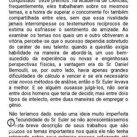
conquistado "treze prêmios" na Academia de Ciências;
frequentemente, eles trabalharam sobre os mesmos
temas, e a honra de superar o concorrente foi também
compartilhada entre eles, sem que essa rivalidade
jamais interrompesse os testemunhos recíprocos de
estima ou esfriasse o sentimento de amizade. Ao
examinar os temas nos quais um e outro obtiveram a
vitória, percebe-se que o sucesso dependia sobretudo
do caráter de seu talento: quando a questão exigia
habilidade na maneira de abordá-la, um uso bem-
sucedido da experiência ou novas e engenhosas
perspectivas físicas, a vantagem era do Sr. Daniel
Bernoulli; se, por outro lado, havia apenas grandes
dificuldades de cálculo a vencer e se era necessário
criar novos métodos de análise, então o Sr. Euler levava
a melhor. E se alguém ousasse julgá-los, não seria
entre dois homens que teria de decidir, mas entre dois
tipos de intelecto, entre duas maneiras de empregar o
gênio.
Não teríamos dado senão uma ideia muito imperfeita
da fecundidade do Sr. Euler se não acrescentássemos
a esta breve descrição de seus trabalhos que são
poucos os temas importantes nos quais ele não tenha