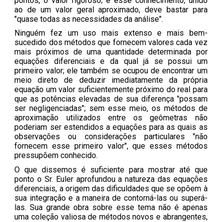
pontos, o valor rigoroso; e esse conhecimento, unido
ao de um valor geral aproximado, deve bastar para
"quase todas as necessidades da análise".
Ninguém fez um uso mais extenso e mais bem-
sucedido dos métodos que fornecem valores cada vez
mais próximos de uma quantidade determinada por
equações diferenciais e da qual já se possui um
primeiro valor; ele também se ocupou de encontrar um
meio direto de deduzir imediatamente da própria
equação um valor suficientemente próximo do real para
que as potências elevadas de sua diferença "possam
ser negligenciadas"; sem esse meio, os métodos de
aproximação utilizados entre os geômetras não
poderiam ser estendidos a equações para as quais as
observações ou considerações particulares "não
fornecem esse primeiro valor", que esses métodos
pressupõem conhecido.
O que dissemos é suficiente para mostrar até que
ponto o Sr. Euler aprofundou a natureza das equações
diferenciais, a origem das dificuldades que se opõem à
sua integração e a maneira de contorná-las ou superá-
las. Sua grande obra sobre esse tema não é apenas
uma coleção valiosa de métodos novos e abrangentes,