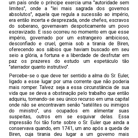
um país onde o príncipe exercia uma "autoridade sem
limites", onde a "lei mais sagrada dos governos
absolutos", aquela que regula a sucessão ao império,
era então incerta e desprezada, onde chefes, escravos
do soberano, governavam despoticamente um povo
escravizado. E isso ocorreu no momento em que esse
império, governado por um estrangeiro ambicioso,
desconfiado e cruel, gemia sob a tirania de Biren,
oferecendo aos sábios que haviam buscado em seu
seio a glória, a fortuna e a liberdade de desfrutar em
paz os prazeres do estudo um espetáculo tão
"aterrador quanto instrutivo".
Percebe-se o que deve ter sentido a alma do Sr. Euler,
ligado a esse lugar por uma corrente que não poderia
mais romper. Talvez seja a essa circunstância de sua
vida que se deva a obstinação pelo trabalho que então
adquiriu, tornando-se seu único recurso em uma capital
onde não se encontravam senão "satélites ou inimigos
do ministro", uns ocupados em alimentar suas
suspeitas, outros em se esquivar delas. Essa
impressão foi tão forte sobre o Sr. Euler que ainda a
conservava quando, em 1741, um ano após a queda de
Biren, cuja tirania deu lugar a um governo mais