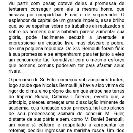
viu partir com pesar, obteve deles a promessa de
tentarem conseguir para ele a mesma honra, que
ansiava por compartilhar. E não é de surpreender. O
esplendor da capital de um grande império, esse brilho
que, ao se espalhar sobre os trabalhos ali realizados e
sobre os homens que a habitam, parece aumentar sua
glória, pode facilmente seduzir a juventude e
impressionar um cidadão livre, mas obscuro e pobre,
de uma pequena república. Os Srs. Bernoulli foram fiéis
à sua promessa e se empenharam para ter junto a eles
um concorrente tão formidável com o mesmo esforço
que homens comuns poderiam ter para afastar seus
rivais.
O percurso do Sr. Euler começou sob auspícios tristes;
logo soube que Nicolas Bernoulli já havia sido vítima do
rigor do clima, e no próprio dia em que entrou nas terras
do Império Russo, Catarina I faleceu, evento que, a
princípio, pareceu ameaçar uma dissolução iminente da
academia, cuja fundação essa princesa, fiel aos planos
de seu predecessor, acabara de concluir. M. Euler,
distante de sua pátria e sem, como M. Daniel Bernoulli,
um nome já célebre e respeitado a apresentar ao
retornar, decidiu ingressar na marinha russa. Um dos