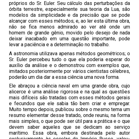
próprios do Sr. Euler. Seu cálculo das perturbações da
órbita terrestre, especialmente sua teoria da Lua, são
modelos da simplicidade e da precisão que se pode
alcançar com esses métodos; e, ao ler esta última obra,
não se fica menos admirado ao ver até onde um
homem de grande gênio, movido pelo desejo de nada
deixar inacabado em uma questão importante, pode
levar a paciência e a determinação no trabalho.
A astronomia utilizava apenas métodos geométricos; o
Sr. Euler percebeu tudo o que ela poderia esperar do
auxílio da análise e o demonstrou com exemplos que,
imitados posteriormente por vários cientistas célebres,
poderão um dia dar a essa ciência uma nova forma.
Ele abraçou a ciência naval em uma grande obra, cujo
alicerce é uma análise rigorosa e na qual as questões
mais difíceis são tratadas com esses métodos gerais
e fecundos que ele sabia tão bem criar e empregar.
Muito tempo depois, publicou sobre o mesmo tema um
resumo elementar desse tratado, onde reuniu, na forma
mais simples, o que pode ser útil para a prática e o que
devem saber aqueles que se dedicam ao serviço
marítimo. Essa obra, embora destinada pelo autor
exclusivamente às escolas do Império Russo, valeu-