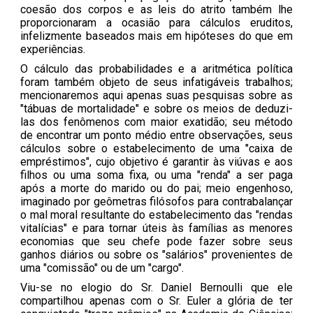
coesão dos corpos e as leis do atrito também lhe
proporcionaram a ocasião para cálculos eruditos,
infelizmente baseados mais em hipóteses do que em
experiências.
O cálculo das probabilidades e a aritmética política
foram também objeto de seus infatigáveis trabalhos;
mencionaremos aqui apenas suas pesquisas sobre as
"tábuas de mortalidade" e sobre os meios de deduzi-
las dos fenômenos com maior exatidão; seu método
de encontrar um ponto médio entre observações, seus
cálculos sobre o estabelecimento de uma "caixa de
empréstimos", cujo objetivo é garantir às viúvas e aos
filhos ou uma soma fixa, ou uma "renda" a ser paga
após a morte do marido ou do pai; meio engenhoso,
imaginado por geômetras filósofos para contrabalançar
o mal moral resultante do estabelecimento das "rendas
vitalícias" e para tornar úteis às famílias as menores
economias que seu chefe pode fazer sobre seus
ganhos diários ou sobre os "salários" provenientes de
uma "comissão" ou de um "cargo".
Viu-se no elogio do Sr. Daniel Bernoulli que ele
compartilhou apenas com o Sr. Euler a glória de ter