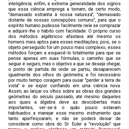
inteligência; enfim, a extrema generalidade dos signos
que essa ciência emprega a tornam, de certo modo,
"demasiado estranha à nossa natureza", "demasiado
distante de nossas concepções comuns", para que o
espírito humano pudesse facilmente nela se comprazar
e adquirir-lhe o hábito com facilidade. O próprio curso
dos métodos algébricos afastava até mesmo os
homens mais aptos para essas meditações; pois, se o
objeto perseguido for um pouco mais complexo, esses
métodos forçam a esquecê-lo totalmente para que se
pense apenas em suas fórmulas; o caminho que se
segue é seguro, mas o objetivo a que se deseja chegar,
o ponto de partida de onde se partiu, desaparecem
igualmente dos olhos do geômetra; e foi necessário
por muito tempo coragem para ousar "perder a terra de
vista" e se expor confiando em uma ciência nova.
Assim, ao lançar os olhos sobre as obras dos grandes
geômetras do século passado, até mesmo daqueles
aos quais a álgebra deve as descobertas mais
importantes, ver-se-á o quão pouco estavam
habituados a manejar esse mesmo instrumento que
tanto aperfeiçoaram; e não se poderá deixar de
considerar como obra do Sr. Euler a "revolução" que