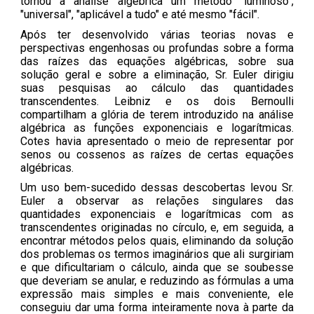
tornou a análise algébrica um método "luminoso",
"universal", "aplicável a tudo" e até mesmo "fácil".
Após ter desenvolvido várias teorias novas e
perspectivas engenhosas ou profundas sobre a forma
das raízes das equações algébricas, sobre sua
solução geral e sobre a eliminação, Sr. Euler dirigiu
suas pesquisas ao cálculo das quantidades
transcendentes. Leibniz e os dois Bernoulli
compartilham a glória de terem introduzido na análise
algébrica as funções exponenciais e logarítmicas.
Cotes havia apresentado o meio de representar por
senos ou cossenos as raízes de certas equações
algébricas.
Um uso bem-sucedido dessas descobertas levou Sr.
Euler a observar as relações singulares das
quantidades exponenciais e logarítmicas com as
transcendentes originadas no círculo, e, em seguida, a
encontrar métodos pelos quais, eliminando da solução
dos problemas os termos imaginários que ali surgiriam
e que dificultariam o cálculo, ainda que se soubesse
que deveriam se anular, e reduzindo as fórmulas a uma
expressão mais simples e mais conveniente, ele
conseguiu dar uma forma inteiramente nova à parte da