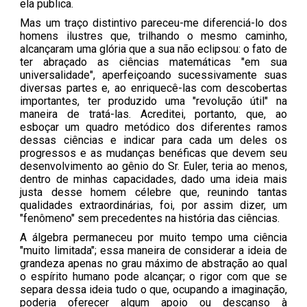
ela publica.
Mas um traço distintivo pareceu-me diferenciá-lo dos
homens ilustres que, trilhando o mesmo caminho,
alcançaram uma glória que a sua não eclipsou: o fato de
ter abraçado as ciências matemáticas "em sua
universalidade", aperfeiçoando sucessivamente suas
diversas partes e, ao enriquecê-las com descobertas
importantes, ter produzido uma "revolução útil" na
maneira de tratá-las. Acreditei, portanto, que, ao
esboçar um quadro metódico dos diferentes ramos
dessas ciências e indicar para cada um deles os
progressos e as mudanças benéficas que devem seu
desenvolvimento ao gênio do Sr. Euler, teria ao menos,
dentro de minhas capacidades, dado uma ideia mais
justa desse homem célebre que, reunindo tantas
qualidades extraordinárias, foi, por assim dizer, um
"fenômeno" sem precedentes na história das ciências.
A álgebra permaneceu por muito tempo uma ciência
"muito limitada"; essa maneira de considerar a ideia de
grandeza apenas no grau máximo de abstração ao qual
o espírito humano pode alcançar; o rigor com que se
separa dessa ideia tudo o que, ocupando a imaginação,
poderia oferecer algum apoio ou descanso à