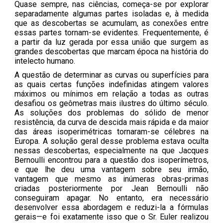
Quase sempre, nas ciências, começa-se por explorar
separadamente algumas partes isoladas e, à medida
que as descobertas se acumulam, as conexões entre
essas partes tornam-se evidentes. Frequentemente, é
a partir da luz gerada por essa união que surgem as
grandes descobertas que marcam época na história do
intelecto humano.
A questão de determinar as curvas ou superfícies para
as quais certas funções indefinidas atingem valores
máximos ou mínimos em relação a todas as outras
desafiou os geômetras mais ilustres do último século.
As soluções dos problemas do sólido de menor
resistência, da curva de descida mais rápida e da maior
das áreas isoperimétricas tornaram-se célebres na
Europa. A solução geral desse problema estava oculta
nessas descobertas, especialmente na que Jacques
Bernoulli encontrou para a questão dos isoperímetros,
e que lhe deu uma vantagem sobre seu irmão,
vantagem que mesmo as inúmeras obras-primas
criadas posteriormente por Jean Bernoulli não
conseguiram apagar. No entanto, era necessário
desenvolver essa abordagem e reduzi-la a fórmulas
gerais—e foi exatamente isso que o Sr. Euler realizou