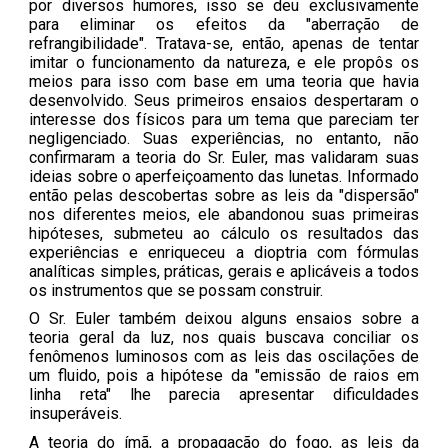
por diversos humores, isso se deu exclusivamente
para eliminar os efeitos da "aberração de
refrangibilidade". Tratava-se, então, apenas de tentar
imitar o funcionamento da natureza, e ele propôs os
meios para isso com base em uma teoria que havia
desenvolvido. Seus primeiros ensaios despertaram o
interesse dos físicos para um tema que pareciam ter
negligenciado. Suas experiências, no entanto, não
confirmaram a teoria do Sr. Euler, mas validaram suas
ideias sobre o aperfeiçoamento das lunetas. Informado
então pelas descobertas sobre as leis da "dispersão"
nos diferentes meios, ele abandonou suas primeiras
hipóteses, submeteu ao cálculo os resultados das
experiências e enriqueceu a dioptria com fórmulas
analíticas simples, práticas, gerais e aplicáveis a todos
os instrumentos que se possam construir.
O Sr. Euler também deixou alguns ensaios sobre a
teoria geral da luz, nos quais buscava conciliar os
fenômenos luminosos com as leis das oscilações de
um fluido, pois a hipótese da "emissão de raios em
linha reta" lhe parecia apresentar dificuldades
insuperáveis.
A teoria do ímã, a propagação do fogo, as leis da