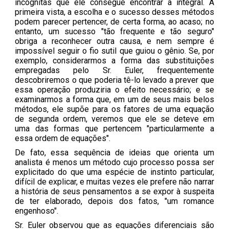
incógnitas que ele consegue encontrar a integral. À
primeira vista, a escolha e o sucesso desses métodos
podem parecer pertencer, de certa forma, ao acaso; no
entanto, um sucesso "tão frequente e tão seguro"
obriga a reconhecer outra causa, e nem sempre é
impossível seguir o fio sutil que guiou o gênio. Se, por
exemplo, considerarmos a forma das substituições
empregadas pelo Sr. Euler, frequentemente
descobriremos o que poderia tê-lo levado a prever que
essa operação produziria o efeito necessário; e se
examinarmos a forma que, em um de seus mais belos
métodos, ele supõe para os fatores de uma equação
de segunda ordem, veremos que ele se deteve em
uma das formas que pertencem "particularmente a
essa ordem de equações".
De fato, essa sequência de ideias que orienta um
analista é menos um método cujo processo possa ser
explicitado do que uma espécie de instinto particular,
difícil de explicar, e muitas vezes ele prefere não narrar
a história de seus pensamentos a se expor à suspeita
de ter elaborado, depois dos fatos, "um romance
engenhoso".
Sr. Euler observou que as equações diferenciais são