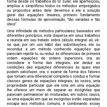
forma desde os trabalhos do Sr. Euler; ele aperfeiçoou,
ampliou e simplificou todos os métodos empregados
ou propostos antes dele: devemos a ele a solução
geral das equações lineares, primeiro fundamento
dessas fórmulas de aproximação, "tão variadas e tão
úteis".
Uma infinidade de métodos particulares, baseados em
diferentes princípios, está dispersa em seus trabalhos
e reunida em seu tratado sobre cálculo integral: ali, vê-
se que, por um uso hábil das substituições, ele ou
reconduz a um método conhecido equações que
pareciam rejeitá-lo, ou reduz às diferenciais de primeira
ordem equações de ordens superiores; ora, ao
considerar a forma das integrais, ele deduz as
condições das equações diferenciais às quais elas
podem satisfazer; ora, o exame da forma dos fatores
que tornam uma diferencial completa o conduz a formar
classes gerais de equações integrais; às vezes, uma
propriedade particular que ele nota em uma equação
lhe oferece um meio de separar as incógnitas que
pareciam permanecer ali misturadas; em outros casos,
se uma equação em que as incógnitas estão separadas
escapa aos métodos comuns, é combinando essas