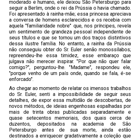
moderado e humano, ele deixou São Petersburgo para
seguir a Berlim, onde o rei da Prússia o havia chamado.
Foi apresentado à rainha-mãe; essa princesa apreciava
a conversa de homens esclarecidos e os recebia com
aquela "familiaridade nobre" que, nos príncipes, revela
um sentimento de grandeza pessoal independente de
seus títulos e que se tornou um dos traços distintivos
dessa ilustre família. No entanto, a rainha da Prússia
não conseguiu obter do Sr. Euler senão monossílabos;
repreendeu-lhe essa timidez, esse embaraço que
julgava não merecer inspirar. "Por que não quer falar
comigo?", perguntou-lhe. "Madame", respondeu ele,
"porque venho de um país onde, quando se fala, é-se
enforcado".
Ao chegar ao momento de relatar os imensos trabalhos
do Sr. Euler, senti a impossibilidade de seguir seus
detalhes, de expor essa multidão de descobertas, de
novos métodos, de ideias engenhosas espalhadas por
mais de trinta obras publicadas separadamente e
quase setecentos memoriais, dos quais cerca de
duzentos, depositados na academia de São
Petersburgo antes de sua morte, ainda estão
destinados a enriquecer gradativamente a coleção que