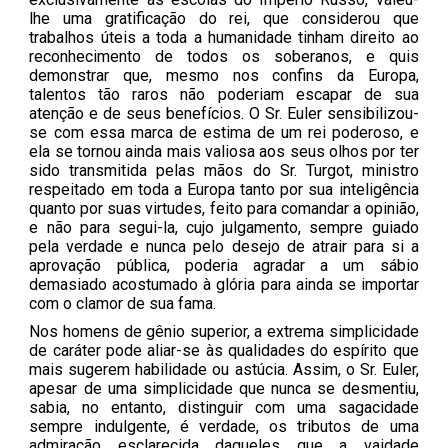
lhe uma gratificação do rei, que considerou que
trabalhos úteis a toda a humanidade tinham direito ao
reconhecimento de todos os soberanos, e quis
demonstrar que, mesmo nos confins da Europa,
talentos tão raros não poderiam escapar de sua
atenção e de seus benefícios. O Sr. Euler sensibilizou-
se com essa marca de estima de um rei poderoso, e
ela se tornou ainda mais valiosa aos seus olhos por ter
sido transmitida pelas mãos do Sr. Turgot, ministro
respeitado em toda a Europa tanto por sua inteligência
quanto por suas virtudes, feito para comandar a opinião,
e não para segui-la, cujo julgamento, sempre guiado
pela verdade e nunca pelo desejo de atrair para si a
aprovação pública, poderia agradar a um sábio
demasiado acostumado à glória para ainda se importar
com o clamor de sua fama.
Nos homens de gênio superior, a extrema simplicidade
de caráter pode aliar-se às qualidades do espírito que
mais sugerem habilidade ou astúcia. Assim, o Sr. Euler,
apesar de uma simplicidade que nunca se desmentiu,
sabia, no entanto, distinguir com uma sagacidade
sempre indulgente, é verdade, os tributos de uma
admiração esclarecida daqueles que a vaidade