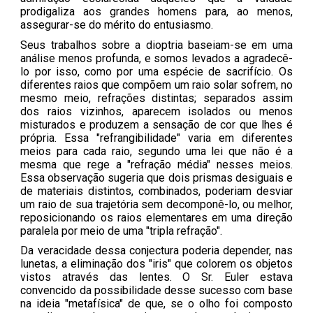
prodigaliza aos grandes homens para, ao menos,
assegurar-se do mérito do entusiasmo.
Seus trabalhos sobre a dioptria baseiam-se em uma
análise menos profunda, e somos levados a agradecê-
lo por isso, como por uma espécie de sacrifício. Os
diferentes raios que compõem um raio solar sofrem, no
mesmo meio, refrações distintas; separados assim
dos raios vizinhos, aparecem isolados ou menos
misturados e produzem a sensação de cor que lhes é
própria. Essa "refrangibilidade" varia em diferentes
meios para cada raio, segundo uma lei que não é a
mesma que rege a "refração média" nesses meios.
Essa observação sugeria que dois prismas desiguais e
de materiais distintos, combinados, poderiam desviar
um raio de sua trajetória sem decomponê-lo, ou melhor,
reposicionando os raios elementares em uma direção
paralela por meio de uma "tripla refração".
Da veracidade dessa conjectura poderia depender, nas
lunetas, a eliminação dos "iris" que colorem os objetos
vistos através das lentes. O Sr. Euler estava
convencido da possibilidade desse sucesso com base
na ideia "metafísica" de que, se o olho foi composto