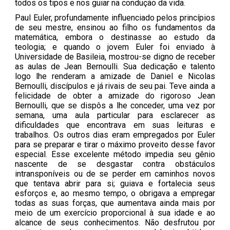
todos os tipos e nos guiar na condução da vida.
Paul Euler, profundamente influenciado pelos princípios
de seu mestre, ensinou ao filho os fundamentos da
matemática, embora o destinasse ao estudo da
teologia; e quando o jovem Euler foi enviado à
Universidade de Basileia, mostrou-se digno de receber
as aulas de Jean Bernoulli. Sua dedicação e talento
logo lhe renderam a amizade de Daniel e Nicolas
Bernoulli, discípulos e já rivais de seu pai. Teve ainda a
felicidade de obter a amizade do rigoroso Jean
Bernoulli, que se dispôs a lhe conceder, uma vez por
semana, uma aula particular para esclarecer as
dificuldades que encontrava em suas leituras e
trabalhos. Os outros dias eram empregados por Euler
para se preparar e tirar o máximo proveito desse favor
especial. Esse excelente método impedia seu gênio
nascente de se desgastar contra obstáculos
intransponíveis ou de se perder em caminhos novos
que tentava abrir para si; guiava e fortalecia seus
esforços e, ao mesmo tempo, o obrigava a empregar
todas as suas forças, que aumentava ainda mais por
meio de um exercício proporcional à sua idade e ao
alcance de seus conhecimentos. Não desfrutou por