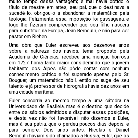
muito tempo dessa vantagem; e mal havia obtido o
título de mestre em artes, seu pai, que o destinava a
sucedê-lo, obrigou-o a abandonar a matemática pela
teologia. Felizmente, essa imposição foi passageira, e
logo lhe fizeram compreender que seu filho nascera
para substituir, na Europa, Jean Bernoulli, e não para ser
pastor em Riehen.
Uma obra que Euler escreveu aos dezenove anos
sobre a natureza dos navios, tema proposto pela
Academia de Ciências, recebeu uma menção honrosa
em 1727, honra tanto maior considerando que o jovem
habitante dos Alpes não pôde contar com nenhum
conhecimento prático e foi superado apenas pelo Sr.
Bouguer, um matemático hábil, então no auge de seu
talento e já professor de hidrografia havia dez anos em
uma cidade marítima.
Euler concorria ao mesmo tempo a uma cátedra na
Universidade de Basileia, mas é o destino que decide
entre os sábios admitidos a disputar essas posições,
e desta vez não foi favorável—não dizemos a Euler,
mas à sua pátria, que o perdeu poucos dias depois, e
para sempre. Dois anos antes, Nicolas e Daniel
Bernoulli haviam sido chamados à Rússia; Euler, que os