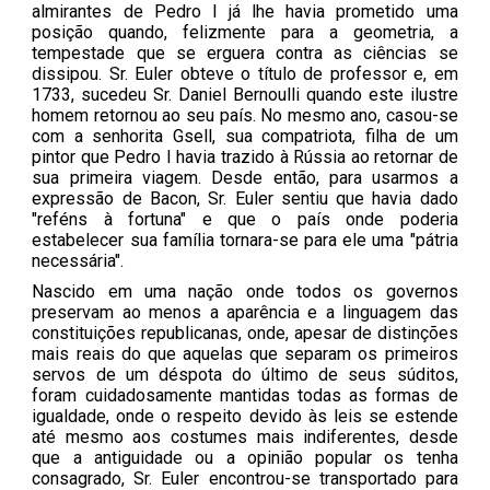
almirantes de Pedro I já lhe havia prometido uma
posição quando, felizmente para a geometria, a
tempestade que se erguera contra as ciências se
dissipou. Sr. Euler obteve o título de professor e, em
1733, sucedeu Sr. Daniel Bernoulli quando este ilustre
homem retornou ao seu país. No mesmo ano, casou-se
com a senhorita Gsell, sua compatriota, filha de um
pintor que Pedro I havia trazido à Rússia ao retornar de
sua primeira viagem. Desde então, para usarmos a
expressão de Bacon, Sr. Euler sentiu que havia dado
"reféns à fortuna" e que o país onde poderia
estabelecer sua família tornara-se para ele uma "pátria
necessária".
Nascido em uma nação onde todos os governos
preservam ao menos a aparência e a linguagem das
constituições republicanas, onde, apesar de distinções
mais reais do que aquelas que separam os primeiros
servos de um déspota do último de seus súditos,
foram cuidadosamente mantidas todas as formas de
igualdade, onde o respeito devido às leis se estende
até mesmo aos costumes mais indiferentes, desde
que a antiguidade ou a opinião popular os tenha
consagrado, Sr. Euler encontrou-se transportado para