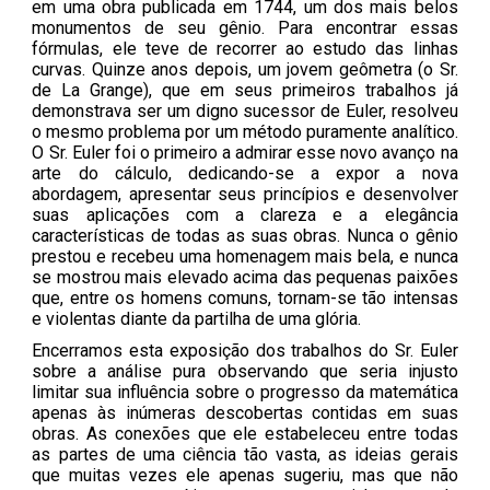
em uma obra publicada em 1744, um dos mais belos
monumentos de seu gênio. Para encontrar essas
fórmulas, ele teve de recorrer ao estudo das linhas
curvas. Quinze anos depois, um jovem geômetra (o Sr.
de La Grange), que em seus primeiros trabalhos já
demonstrava ser um digno sucessor de Euler, resolveu
o mesmo problema por um método puramente analítico.
O Sr. Euler foi o primeiro a admirar esse novo avanço na
arte do cálculo, dedicando-se a expor a nova
abordagem, apresentar seus princípios e desenvolver
suas aplicações com a clareza e a elegância
características de todas as suas obras. Nunca o gênio
prestou e recebeu uma homenagem mais bela, e nunca
se mostrou mais elevado acima das pequenas paixões
que, entre os homens comuns, tornam-se tão intensas
e violentas diante da partilha de uma glória.
Encerramos esta exposição dos trabalhos do Sr. Euler
sobre a análise pura observando que seria injusto
limitar sua influência sobre o progresso da matemática
apenas às inúmeras descobertas contidas em suas
obras. As conexões que ele estabeleceu entre todas
as partes de uma ciência tão vasta, as ideias gerais
que muitas vezes ele apenas sugeriu, mas que não