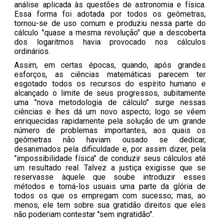
análise aplicada às questões de astronomia e física.
Essa forma foi adotada por todos os geômetras,
tornou-se de uso comum e produziu nessa parte do
cálculo "quase a mesma revolução" que a descoberta
dos logaritmos havia provocado nos cálculos
ordinários.
Assim, em certas épocas, quando, após grandes
esforços, as ciências matemáticas parecem ter
esgotado todos os recursos do espírito humano e
alcançado o limite de seus progressos, subitamente
uma "nova metodologia de cálculo" surge nessas
ciências e lhes dá um novo aspecto; logo se vêem
enriquecidas rapidamente pela solução de um grande
número de problemas importantes, aos quais os
geômetras não haviam ousado se dedicar,
desanimados pela dificuldade e, por assim dizer, pela
"impossibilidade física" de conduzir seus cálculos até
um resultado real. Talvez a justiça exigisse que se
reservasse àquele que soube introduzir esses
métodos e torná-los usuais uma parte da glória de
todos os que os empregam com sucesso; mas, ao
menos, ele tem sobre sua gratidão direitos que eles
não poderiam contestar "sem ingratidão".