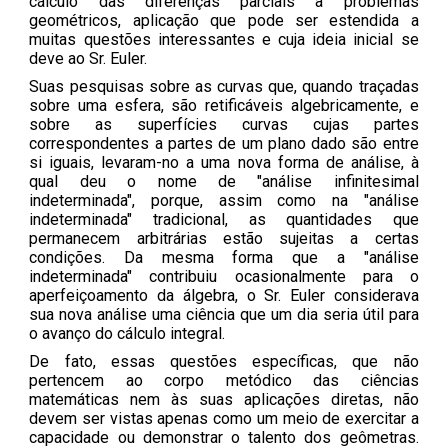
cálculo das diferenças parciais a problemas
geométricos, aplicação que pode ser estendida a
muitas questões interessantes e cuja ideia inicial se
deve ao Sr. Euler.
Suas pesquisas sobre as curvas que, quando traçadas
sobre uma esfera, são retificáveis algebricamente, e
sobre as superfícies curvas cujas partes
correspondentes a partes de um plano dado são entre
si iguais, levaram-no a uma nova forma de análise, à
qual deu o nome de "análise infinitesimal
indeterminada", porque, assim como na "análise
indeterminada" tradicional, as quantidades que
permanecem arbitrárias estão sujeitas a certas
condições. Da mesma forma que a "análise
indeterminada" contribuiu ocasionalmente para o
aperfeiçoamento da álgebra, o Sr. Euler considerava
sua nova análise uma ciência que um dia seria útil para
o avanço do cálculo integral.
De fato, essas questões específicas, que não
pertencem ao corpo metódico das ciências
matemáticas nem às suas aplicações diretas, não
devem ser vistas apenas como um meio de exercitar a
capacidade ou demonstrar o talento dos geômetras.