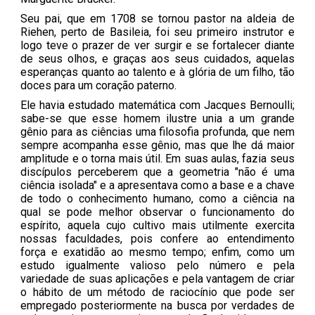
Seu pai, que em 1708 se tornou pastor na aldeia de
Riehen, perto de Basileia, foi seu primeiro instrutor e
logo teve o prazer de ver surgir e se fortalecer diante
de seus olhos, e graças aos seus cuidados, aquelas
esperanças quanto ao talento e à glória de um filho, tão
doces para um coração paterno.
Ele havia estudado matemática com Jacques Bernoulli;
sabe-se que esse homem ilustre unia a um grande
gênio para as ciências uma filosofia profunda, que nem
sempre acompanha esse gênio, mas que lhe dá maior
amplitude e o torna mais útil. Em suas aulas, fazia seus
discípulos perceberem que a geometria "não é uma
ciência isolada" e a apresentava como a base e a chave
de todo o conhecimento humano, como a ciência na
qual se pode melhor observar o funcionamento do
espírito, aquela cujo cultivo mais utilmente exercita
nossas faculdades, pois confere ao entendimento
força e exatidão ao mesmo tempo; enfim, como um
estudo igualmente valioso pelo número e pela
variedade de suas aplicações e pela vantagem de criar
o hábito de um método de raciocínio que pode ser
empregado posteriormente na busca por verdades de