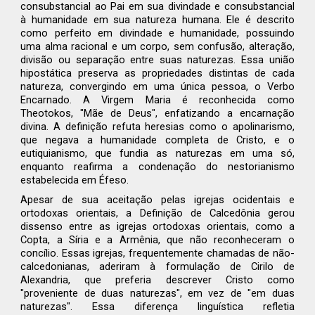
consubstancial ao Pai em sua divindade e consubstancial
à humanidade em sua natureza humana. Ele é descrito
como perfeito em divindade e humanidade, possuindo
uma alma racional e um corpo, sem confusão, alteração,
divisão ou separação entre suas naturezas. Essa união
hipostática preserva as propriedades distintas de cada
natureza, convergindo em uma única pessoa, o Verbo
Encarnado. A Virgem Maria é reconhecida como
Theotokos, "Mãe de Deus", enfatizando a encarnação
divina. A definição refuta heresias como o apolinarismo,
que negava a humanidade completa de Cristo, e o
eutiquianismo, que fundia as naturezas em uma só,
enquanto reafirma a condenação do nestorianismo
estabelecida em Éfeso.
Apesar de sua aceitação pelas igrejas ocidentais e
ortodoxas orientais, a Definição de Calcedônia gerou
dissenso entre as igrejas ortodoxas orientais, como a
Copta, a Síria e a Armênia, que não reconheceram o
concílio. Essas igrejas, frequentemente chamadas de não-
calcedonianas, aderiram à formulação de Cirilo de
Alexandria, que preferia descrever Cristo como
"proveniente de duas naturezas", em vez de "em duas
naturezas". Essa diferença linguística refletia