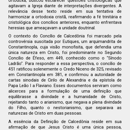
ortodoxa, buscou esclarecer questões cristológicas que
agitavam a Igreja diante de interpretações divergentes. A
relevância desse texto reside em sua tentativa de
harmonizar a ortodoxia cristã, reafirmando a fé trinitária e
cristológica dos concílios anteriores, enquanto enfrentava
heresias que ameaçavam a unidade doutrinal.
O contexto do Concílio de Calcedônia foi marcado pela
controvérsia suscitada por Eutiques, um arquimandrita de
Constantinopla, cuja visão monofisita, que defendia uma
única natureza em Cristo, foi predominante no Segundo
Concílio de Éfeso, em 449, conhecido como o "Sínodo
Ladrão". Para responder a essa perspectiva, o concílio de
451 ratificou solenemente o Credo Niceno de 325, revisado
em Constantinopla em 381, e confirmou a autoridade de
cartas sinodais de Cirilo de Alexandria e da epístola de
Papa Leão I a Flaviano. Esses documentos serviram como
alicerces para a formulação de uma definição que
equilibrasse a divindade e a humanidade de Cristo,
rejeitando tanto o arianismo, que negava a plena divindade
do Filho, quanto o nestorianismo, que separava as
naturezas de Cristo em duas pessoas.
A essência da Definição de Calcedônia reside em sua
afirmação de que Jesus Cristo é uma única pessoa,