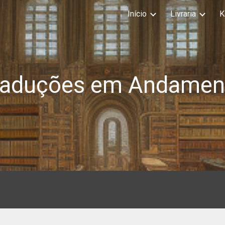
Início
Livraria
K
ip to main content
Skip to navigat
raduções em Andamen