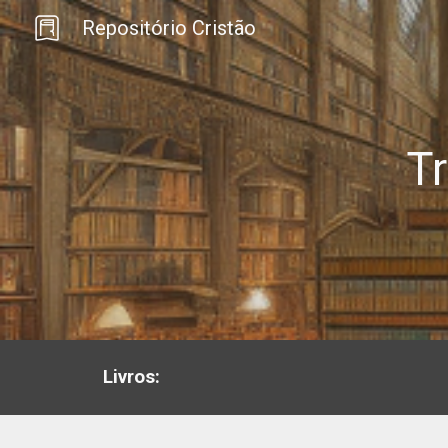
Repositório Cristão
Sk
T
Livros: