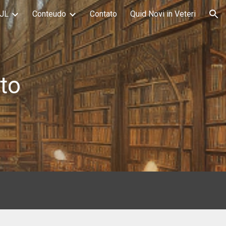
JL
Conteudo
Contato
Quid Novi in Veteri
ion
to