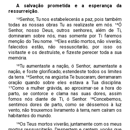
A salvação prometida e a esperança da
ressurreição.
¹²Senhor, Tu nos estabelecerás a paz, pois também
todas as nossas obras Tu as realizaste em nós. ¹³Ó
Senhor, nosso Deus, outros senhores, além de Ti,
dominaram sobre nós; mas somente por Ti faremos
menção do Teu nome. ¹⁴Eles estão mortos, não viverão;
falecidos estão, não ressuscitarão; por isso os
visitaste e os destruíste, e fizeste perecer toda a sua
memória.
¹⁵Tu aumentaste a nação, ó Senhor; aumentaste a
nação, e foste glorificado; estendeste todos os limites
da terra. ¹⁶Senhor, na angústia Te buscaram; derramaram
oração quando sobre eles estava a Tua disciplina.
¹⁷Como a mulher grávida, ao aproximar-se a hora do
parto, se contorce e clama nas suas dores, assim
fomos nós diante de Ti, ó Senhor. ¹⁸Concebemos,
sentimos dores de parto, como se déssemos à luz
vento; não trouxemos livramento à terra, nem caíram os
habitantes do mundo.
¹⁹Os Teus mortos viverão; juntamente com os meus
mortos ressuscitarão. Despertem e cantem, vocês que