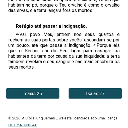
habitam no pó, porque o Teu orvalho é como o orvalho
das ervas, e a terra lançará fora os mortos.
Refúgio até passar a indignação.
²⁰Vai, povo Meu, entrem nos seus quartos e
fechem as suas portas sobre vocês; escondam-se por
um pouco, até que passe a indignação. ²¹Porque eis
que o Senhor sai do Seu lugar para castigar os
habitantes da terra por causa da sua iniquidade; a terra
também revelará o seu sangue e não mais encobrirá os
seus mortos.
Isaías 25
Isaías 27
© 202
6
. A Bíblia King James Livre está licenciada sob uma licença
CC BY-NC-ND 4.0
.