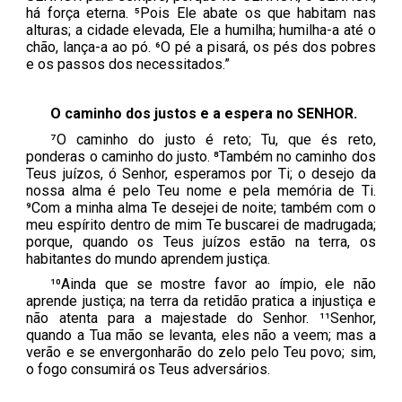
há força eterna. ⁵Pois Ele abate os que habitam nas
alturas; a cidade elevada, Ele a humilha; humilha-a até o
chão, lança-a ao pó. ⁶O pé a pisará, os pés dos pobres
e os passos dos necessitados.”
O caminho dos justos e a espera no SENHOR.
⁷O caminho do justo é reto; Tu, que és reto,
ponderas o caminho do justo. ⁸Também no caminho dos
Teus juízos, ó Senhor, esperamos por Ti; o desejo da
nossa alma é pelo Teu nome e pela memória de Ti.
⁹Com a minha alma Te desejei de noite; também com o
meu espírito dentro de mim Te buscarei de madrugada;
porque, quando os Teus juízos estão na terra, os
habitantes do mundo aprendem justiça.
¹⁰Ainda que se mostre favor ao ímpio, ele não
aprende justiça; na terra da retidão pratica a injustiça e
não atenta para a majestade do Senhor. ¹¹Senhor,
quando a Tua mão se levanta, eles não a veem; mas a
verão e se envergonharão do zelo pelo Teu povo; sim,
o fogo consumirá os Teus adversários.