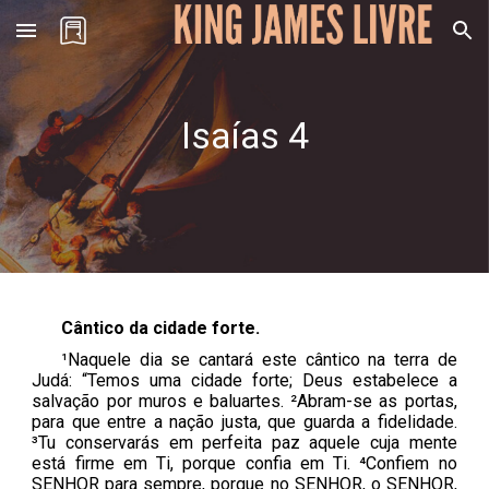
Skip to main content
Skip to navigation
Isaías 4
Cântico da cidade forte.
¹Naquele dia se cantará este cântico na terra de
Judá: “Temos uma cidade forte; Deus estabelece a
salvação por muros e baluartes. ²Abram-se as portas,
para que entre a nação justa, que guarda a fidelidade.
³Tu conservarás em perfeita paz aquele cuja mente
está firme em Ti, porque confia em Ti. ⁴Confiem no
SENHOR para sempre, porque no SENHOR, o SENHOR,