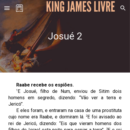
Skip to main content
Skip to navigation
Josué
2
Raabe recebe os espiões.
1
E Josué, filho de Num, enviou de Sitim dois
homens em segredo, dizendo: “Vão ver a terra e
Jericó”.
E eles foram, e entraram na casa de uma prostituta
2
cujo nome era Raabe, e dormiram lá.
E foi avisado ao
rei de Jericó, dizendo: “Eis que vieram homens dos
3
filhos de Israel esta noite para espiar a terra”.
E o rei