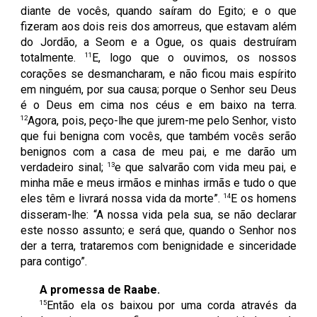
diante de vocês, quando saíram do Egito; e o que
fizeram aos dois reis dos amorreus, que estavam além
do Jordão, a Seom e a Ogue, os quais destruíram
11
totalmente.
E, logo que o ouvimos, os nossos
corações se desmancharam, e não ficou mais espírito
em ninguém, por sua causa; porque o Senhor seu Deus
é o Deus em cima nos céus e em baixo na terra.
12
Agora, pois, peço-lhe que jurem-me pelo Senhor, visto
que fui benigna com vocês, que também vocês serão
benignos com a casa de meu pai, e me darão um
13
verdadeiro sinal;
e que salvarão com vida meu pai, e
minha mãe e meus irmãos e minhas irmãs e tudo o que
14
eles têm e livrará nossa vida da morte”.
E os homens
disseram-lhe: “A nossa vida pela sua, se não declarar
este nosso assunto; e será que, quando o Senhor nos
der a terra, trataremos com benignidade e sinceridade
para contigo”.
A promessa de Raabe.
15
Então ela os baixou por uma corda através da