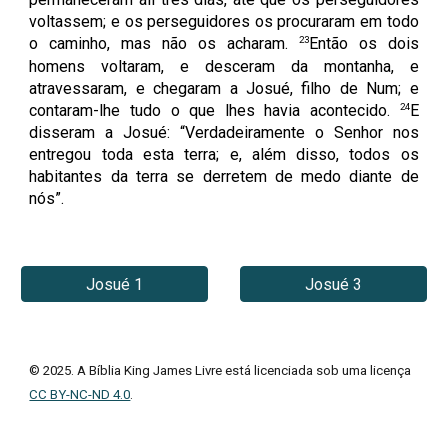
voltassem; e os perseguidores os procuraram em todo
23
o caminho, mas não os acharam.
Então os dois
homens voltaram, e desceram da montanha, e
atravessaram, e chegaram a Josué, filho de Num; e
24
contaram-lhe tudo o que lhes havia acontecido.
E
disseram a Josué: “Verdadeiramente o Senhor nos
entregou toda esta terra; e, além disso, todos os
habitantes da terra se derretem de medo diante de
nós”.
Josué 1
Josué 3
© 202
5
. A Bíblia King James Livre está licenciada sob uma licença
CC BY-NC-ND 4.0
.