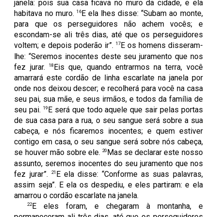
janela: pois sua casa ficava no muro da cidade, e ela
16
habitava no muro.
E ela lhes disse: “Subam ao monte,
para que os perseguidores não achem vocês; e
escondam-se ali três dias, até que os perseguidores
17
voltem; e depois poderão ir”.
E os homens disseram-
lhe: “Seremos inocentes deste seu juramento que nos
18
fez jurar.
Eis que, quando entrarmos na terra, você
amarrará este cordão de linha escarlate na janela por
onde nos deixou descer; e recolherá para você na casa
seu pai, sua mãe, e seus irmãos, e todos da família de
19
seu pai.
E será que todo aquele que sair pelas portas
de sua casa para a rua, o seu sangue será sobre a sua
cabeça, e nós ficaremos inocentes; e quem estiver
contigo em casa, o seu sangue será sobre nós cabeça,
20
se houver mão sobre ele.
Mas se declarar este nosso
assunto, seremos inocentes do seu juramento que nos
21
fez jurar”.
E ela disse: “Conforme as suas palavras,
assim seja”. E ela os despediu, e eles partiram: e ela
amarrou o cordão escarlate na janela.
22
E eles foram, e chegaram à montanha, e
permaneceram ali três dias, até que os perseguidores