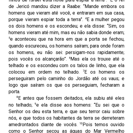
de Jericó mandou dizer a Raabe: “Mande embora os
homens que vieram até você, e entraram em sua casa,
4
porque vieram espiar toda a terra”.
E a mulher pegou
os dois homens e os escondeu; e ela disse: “Sim, os
homens vieram até mim, mas eu não sabia donde eram;
5
e aconteceu que na hora em que a porta se fechou,
quando escureceu, os homens saíram; para onde foram
os homens, eu não sei: persigam-nos rapidamente;
6
pois vocês os alcançarão”.
Mas ela os trouxe até o
telhado e os escondeu com os talos de linho, que ela
7
colocou em ordem no telhado.
E os homens os
perseguiram pelo caminho do Jordão até os vaus; e
logo que saíram os que os perseguiam, fecharam a
porta.
8
E antes que fossem deitados, ela subiu até eles
9
no telhado;
e ela disse aos homens: “Eu sei que o
Senhor os deu esta terra, e que seu terror caiu sobre
nós, e que todos os habitantes da terra se derreteram
10
amedrontados diante de vocês.
Pois temos ouvido
como o Senhor secou as águas do Mar Vermelho