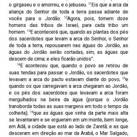
11
o girgaseu e o amorreu, e o jebuseu.
Eis que a arca da
aliança do Senhor de toda a terra passa adiante de
12
vocês para o Jordão.
Agora, pois, tomem doze
homens das tribos de Israel, para cada tribo um
13
homem.
E acontecerá que, quando as plantas dos pés
dos sacerdotes que levam a arca do Senhor, o Senhor
de toda a terra, repousarem nas águas do Jordão, as
águas do Jordão serão cortadas, sim, as águas que
descem de cima; e eles ficarão unidos”.
14
E aconteceu que, quando o povo se retirou de
suas tendas para passar o Jordão, os sacerdotes que
15
levavam a arca do pacto estavam diante do povo;
e
quando os que carregavam a arca chegaram ao Jordão,
e os pés dos sacerdotes que levavam a arca foram
mergulhados na beira da água (porque o Jordão
transborda todas as suas margens em todo o tempo da
16
colheita);
que as águas que vinha da parte mais alta
se levantaram e se ergueram em um monte, bem longe,
em Adã, a cidade que está ao lado de Zaretã; e as que
desceram em direção ao mar da Arabá, o Mar Salgado,