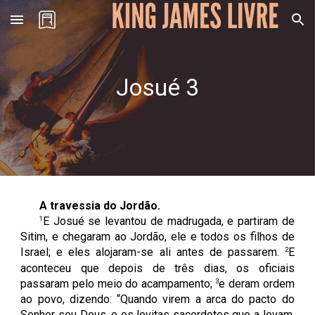
Skip to main content
Skip to navigation
Josué
3
A travessia do Jordão.
1
E Josué se levantou de madrugada, e partiram de
Sitim, e chegaram ao Jordão, ele e todos os filhos de
2
Israel; e eles alojaram-se ali antes de passarem.
E
aconteceu que depois de três dias, os oficiais
3
passaram pelo meio do acampamento;
e deram ordem
ao povo, dizendo: “Quando virem a arca do pacto do
Senhor seu Deus, e os levitas sacerdotes que a levam,