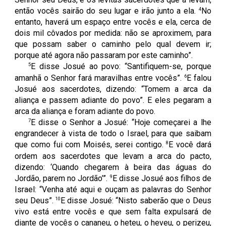
4
então vocês sairão do seu lugar e irão junto a ela.
No
entanto, haverá um espaço entre vocês e ela, cerca de
dois mil côvados por medida: não se aproximem, para
que possam saber o caminho pelo qual devem ir;
porque até agora não passaram por este caminho”.
5
E disse Josué ao povo: “Santifiquem-se, porque
6
amanhã o Senhor fará maravilhas entre vocês”.
E falou
Josué aos sacerdotes, dizendo: “Tomem a arca da
aliança e passem adiante do povo”. E eles pegaram a
arca da aliança e foram adiante do povo.
7
E disse o Senhor a Josué: “Hoje começarei a lhe
engrandecer à vista de todo o Israel, para que saibam
8
que como fui com Moisés, serei contigo.
E você dará
ordem aos sacerdotes que levam a arca do pacto,
dizendo: ‘Quando chegarem à beira das águas do
9
Jordão, parem no Jordão’”.
E disse Josué aos filhos de
Israel: “Venha até aqui e ouçam as palavras do Senhor
10
seu Deus”.
E disse Josué: “Nisto saberão que o Deus
vivo está entre vocês e que sem falta expulsará de
diante de vocês o cananeu, o heteu, o heveu, o perizeu,